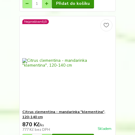
Přidat do košíku
Nejprodávanější
Citrus clementina - mandarinka "klementina",
120-140 cm
870 Kč
/
ks
Skladem
777 Kč
bez DPH