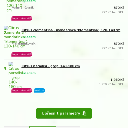
Skladem
Pomerančovník
870 Kč
777 Kč bez DPH
Nejprodávanější
Citrus clementina - mandarinka "klementina", 120-140 cm
2.
Skladem
Mandarinkovník
870 Kč
777 Kč bez DPH
Nejprodávanější
Citrus paradisi - grep, 140-160 cm
3.
Skladem
1 960 Kč
1 750 Kč bez DPH
Nejprodávanější
Novinka
Upřesnit parametry