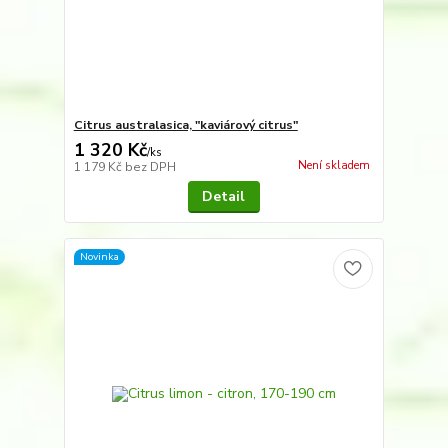
Citrus australasica, "kaviárový citrus"
1 320 Kč
/
ks
Není skladem
1 179 Kč
bez DPH
Detail
Novinka