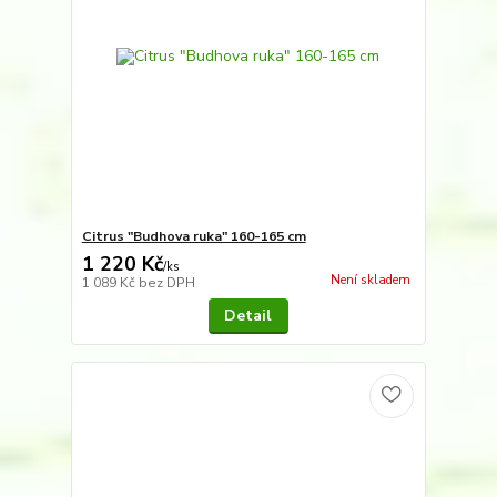
Citrus "Budhova ruka" 160-165 cm
1 220 Kč
/
ks
Není skladem
1 089 Kč
bez DPH
Detail