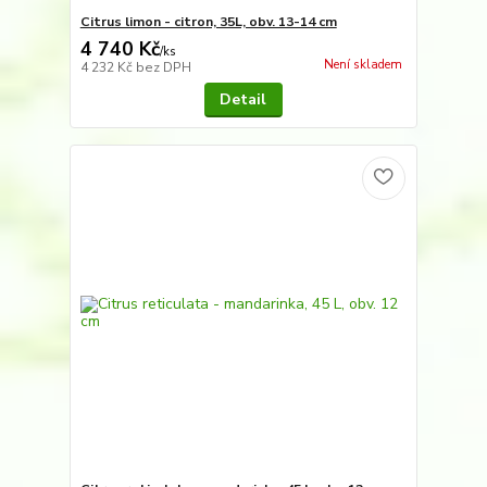
Citrus limon - citron, 35L, obv. 13-14 cm
4 740 Kč
/
ks
Není skladem
4 232 Kč
bez DPH
Detail