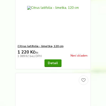
Citrus latifolia - limetka, 120 cm
1 220 Kč
/
ks
Není skladem
1 089 Kč
bez DPH
Detail