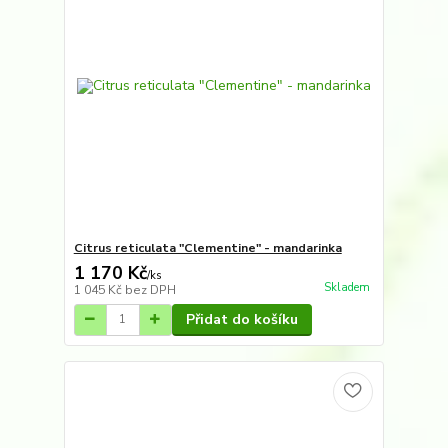
Citrus reticulata "Clementine" - mandarinka
1 170 Kč
/
ks
Skladem
1 045 Kč
bez DPH
Přidat do košíku