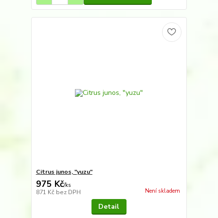
Citrus junos, "yuzu"
975 Kč
/
ks
Není skladem
871 Kč
bez DPH
Detail