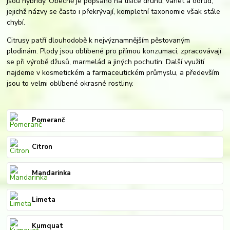
jsou hybridy. Obecně je popsáno na tisíce druhů, variet a odrůd,
jejichž názvy se často i překrývají, kompletní taxonomie však stále
chybí.
Citrusy patří dlouhodobě k nejvýznamnějším pěstovaným
plodinám. Plody jsou oblíbené pro přímou konzumaci, zpracovávají
se při výrobě džusů, marmelád a jiných pochutin. Další využití
najdeme v kosmetickém a farmaceutickém průmyslu, a především
jsou to velmi oblíbené okrasné rostliny.
Pomeranč
Citron
Mandarinka
Limeta
Kumquat