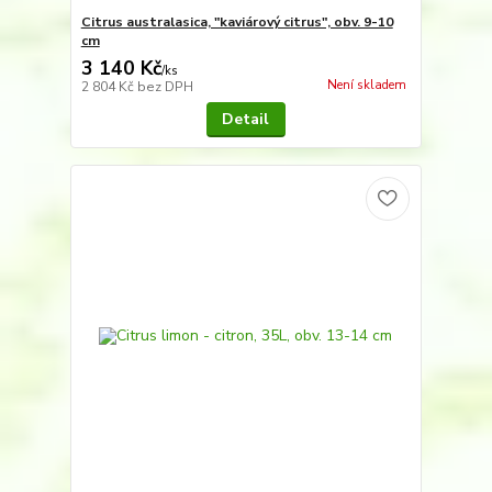
Citrus australasica, "kaviárový citrus", obv. 9-10
cm
3 140 Kč
/
ks
Není skladem
2 804 Kč
bez DPH
Detail