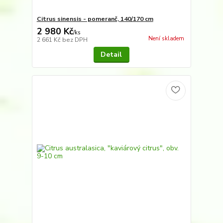
Citrus sinensis - pomeranč, 140/170 cm
2 980 Kč
/
ks
Není skladem
2 661 Kč
bez DPH
Detail