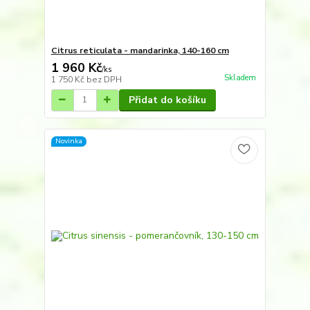
Citrus reticulata - mandarinka, 140-160 cm
1 960 Kč
/
ks
Skladem
1 750 Kč
bez DPH
Přidat do košíku
Novinka