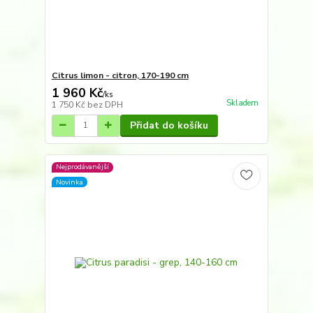
Citrus limon - citron, 170-190 cm
1 960 Kč
/
ks
Skladem
1 750 Kč
bez DPH
Přidat do košíku
Nejprodávanější
Novinka