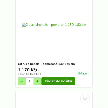
Citrus sinensis - pomeranč, 130-160 cm
1 170 Kč
/
ks
Skladem
1 045 Kč
bez DPH
Přidat do košíku