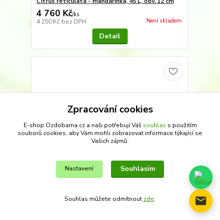
Citrus reticulata - mandarinka, 45 L, obv. 12 cm
4 760 Kč
/
ks
Není skladem
4 250 Kč
bez DPH
Detail
Zpracování cookies
E-shop Ozdobarna.cz a naši potřebují Váš
souhlas
s použitím
souborů cookies, aby Vám mohli zobrazovat informace týkající se
Vašich zájmů.
Souhlasím
Nastavení
Souhlas můžete odmítnout
zde
.
Citrus sinensis - pomeranč, 45L, obv. 14-17 cm