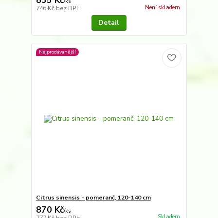
835 Kč
/
ks
Není skladem
746 Kč
bez DPH
Detail
Nejprodávanější
Citrus sinensis - pomeranč, 120-140 cm
870 Kč
/
ks
Skladem
777 Kč
bez DPH