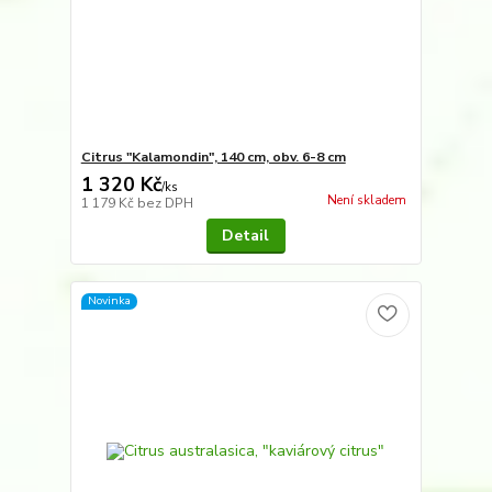
Citrus "Kalamondin", 140 cm, obv. 6-8 cm
1 320 Kč
/
ks
Není skladem
1 179 Kč
bez DPH
Detail
Novinka