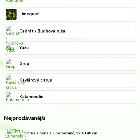
Limequat
Cedrát / Budhova ruka
Yuzu
Grep
Kaviárový citrus
Kalamondin
Nejprodávanější
Citrus sinensis - pomeranč, 120-140 cm
1.