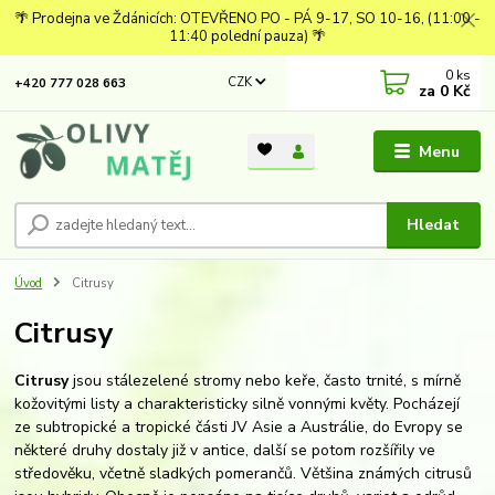
🌴 Prodejna ve Ždánicích: OTEVŘENO PO - PÁ 9-17, SO 10-16, (11:00 -
11:40 polední pauza) 🌴
0
ks
CZK
+420 777 028 663
za
0 Kč
Menu
Hledat
Úvod
Citrusy
Citrusy
Citrusy
jsou stálezelené stromy nebo keře, často trnité, s mírně
kožovitými listy a charakteristicky silně vonnými květy. Pocházejí
ze subtropické a tropické části JV Asie a Austrálie, do Evropy se
některé druhy dostaly již v antice, další se potom rozšířily ve
středověku, včetně sladkých pomerančů. Většina známých citrusů