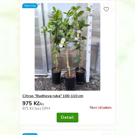
Novinka
Citrus "Budhova ruka" 100-110 cm
975 Kč
/
ks
Není skladem
871 Kč
bez DPH
Detail