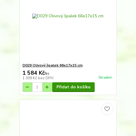
D029 Olivový špalek 66x17x15 cm
1 584 Kč
/
ks
Skladem
1 309 Kč
bez DPH
Přidat do košíku