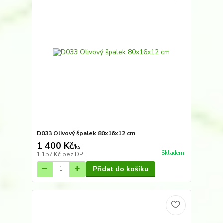
D033 Olivový špalek 80x16x12 cm
1 400 Kč
/
ks
Skladem
1 157 Kč
bez DPH
Přidat do košíku