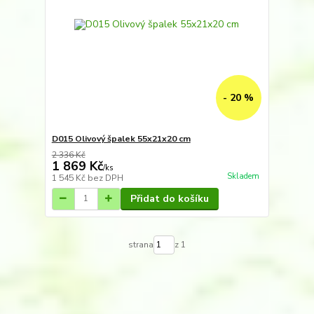
- 20 %
D015 Olivový špalek 55x21x20 cm
2 336 Kč
1 869 Kč
/
ks
Skladem
1 545 Kč
bez DPH
Přidat do košíku
strana
z 1