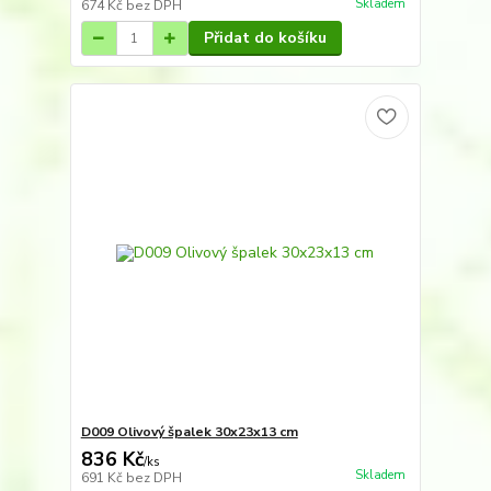
Skladem
674 Kč
bez DPH
Přidat do košíku
D009 Olivový špalek 30x23x13 cm
836 Kč
/
ks
Skladem
691 Kč
bez DPH