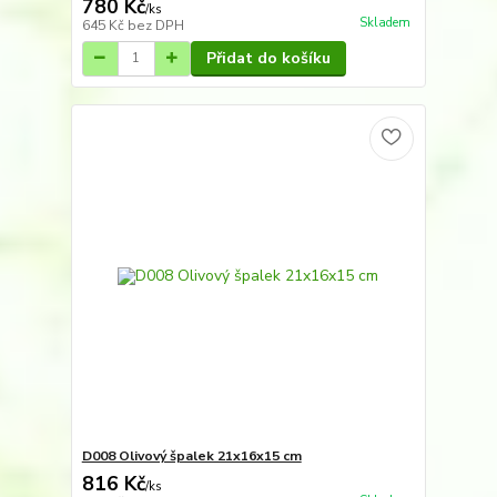
780 Kč
/
ks
Skladem
645 Kč
bez DPH
Přidat do košíku
D008 Olivový špalek 21x16x15 cm
816 Kč
/
ks