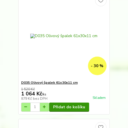
- 30 %
D035 Olivový špalek 61x30x11 cm
1 520 Kč
1 064 Kč
/
ks
Skladem
879 Kč
bez DPH
Přidat do košíku