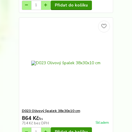
Přidat do košíku
D023 Olivový špalek 38x30x10 cm
864 Kč
/
ks
Skladem
714 Kč
bez DPH
Přidat do košíku