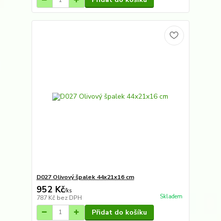
D027 Olivový špalek 44x21x16 cm
952 Kč
/
ks
Skladem
787 Kč
bez DPH
Přidat do košíku