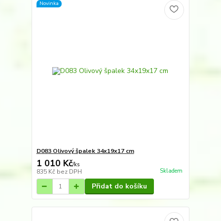
Novinka
D083 Olivový špalek 34x19x17 cm
1 010 Kč
/
ks
Skladem
835 Kč
bez DPH
Přidat do košíku