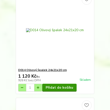
D014 Olivový špalek 24x21x20 cm
1 120 Kč
/
ks
Skladem
926 Kč
bez DPH
Přidat do košíku