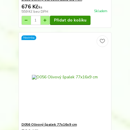
676 Kč
/
ks
Skladem
559 Kč
bez DPH
Přidat do košíku
Novinka
D056 Olivový špalek 77x16x9 cm