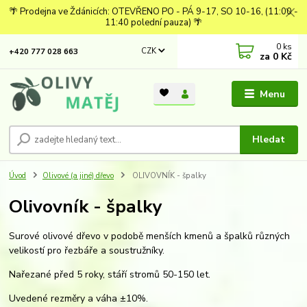
🌴 Prodejna ve Ždánicích: OTEVŘENO PO - PÁ 9-17, SO 10-16, (11:00 -
11:40 polední pauza) 🌴
0
ks
CZK
+420 777 028 663
za
0 Kč
Menu
Hledat
Úvod
Olivové (a jiné) dřevo
OLIVOVNÍK - špalky
Olivovník - špalky
Surové olivové dřevo v podobě menších kmenů a špalků různých
velikostí pro řezbáře a soustružníky.
Nařezané před 5 roky, stáří stromů 50-150 let.
Uvedené rezměry a váha ±10%.