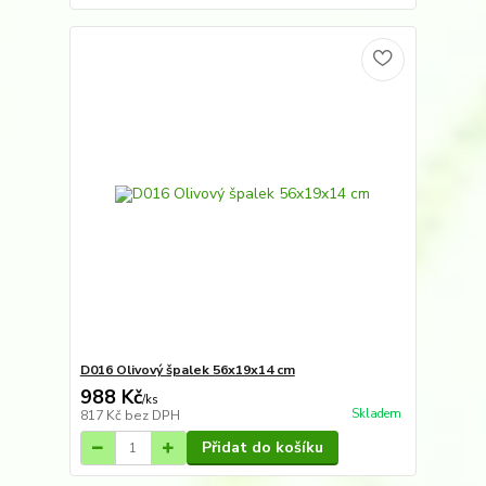
D016 Olivový špalek 56x19x14 cm
988 Kč
/
ks
Skladem
817 Kč
bez DPH
Přidat do košíku