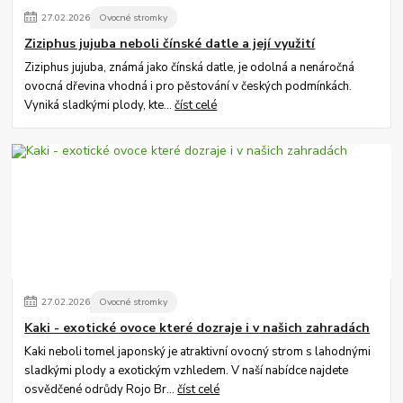
27
.
02
.
2026
Ovocné stromky
Ziziphus jujuba neboli čínské datle a její využití
Ziziphus jujuba, známá jako čínská datle, je odolná a nenáročná
ovocná dřevina vhodná i pro pěstování v českých podmínkách.
Vyniká sladkými plody, kte...
číst celé
27
.
02
.
2026
Ovocné stromky
Kaki - exotické ovoce které dozraje i v našich zahradách
Kaki neboli tomel japonský je atraktivní ovocný strom s lahodnými
sladkými plody a exotickým vzhledem. V naší nabídce najdete
osvědčené odrůdy Rojo Br...
číst celé