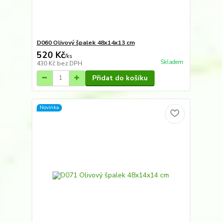
D060 Olivový špalek 48x14x13 cm
520 Kč
/
ks
Skladem
430 Kč
bez DPH
Přidat do košíku
Novinka