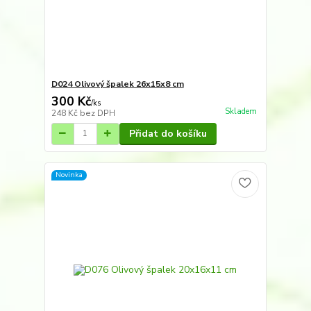
D024 Olivový špalek 26x15x8 cm
300 Kč
/
ks
Skladem
248 Kč
bez DPH
Přidat do košíku
Novinka