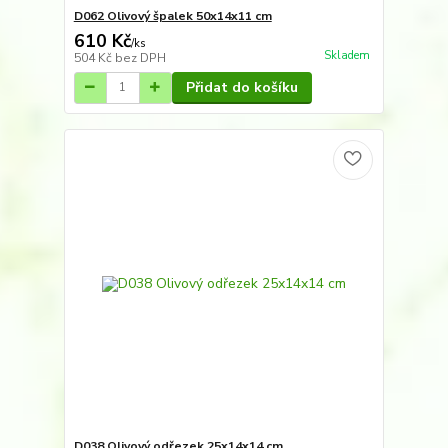
D062 Olivový špalek 50x14x11 cm
610 Kč
/
ks
Skladem
504 Kč
bez DPH
Přidat do košíku
D038 Olivový odřezek 25x14x14 cm