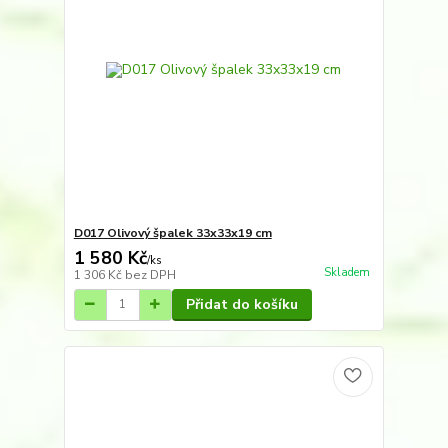
D017 Olivový špalek 33x33x19 cm
1 580 Kč
/
ks
Skladem
1 306 Kč
bez DPH
Přidat do košíku