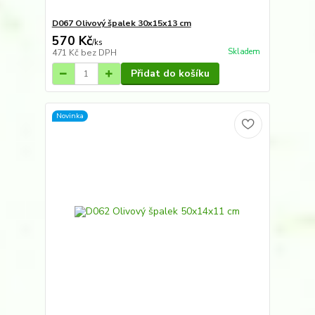
D067 Olivový špalek 30x15x13 cm
570 Kč
/
ks
Skladem
471 Kč
bez DPH
Přidat do košíku
Novinka