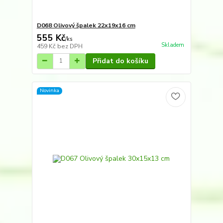
D068 Olivový špalek 22x19x16 cm
555 Kč
/
ks
Skladem
459 Kč
bez DPH
Přidat do košíku
Novinka