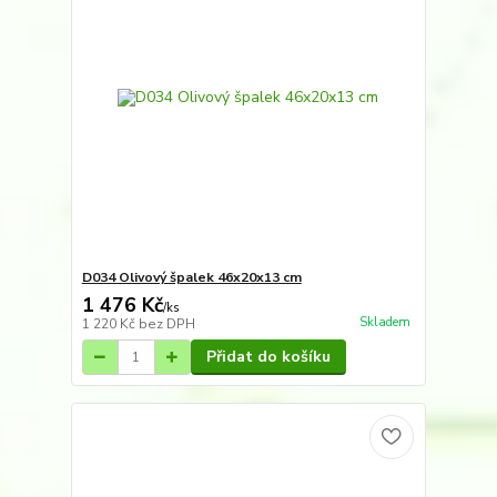
D034 Olivový špalek 46x20x13 cm
1 476 Kč
/
ks
Skladem
1 220 Kč
bez DPH
Přidat do košíku