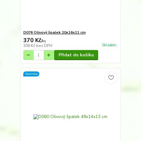
D076 Olivový špalek 20x16x11 cm
370 Kč
/
ks
Skladem
306 Kč
bez DPH
Přidat do košíku
Novinka