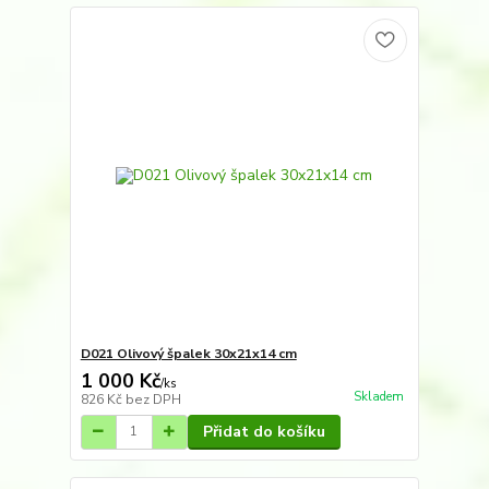
D021 Olivový špalek 30x21x14 cm
1 000 Kč
/
ks
Skladem
826 Kč
bez DPH
Přidat do košíku