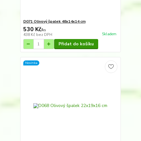
D071 Olivový špalek 48x14x14 cm
530 Kč
/
ks
Skladem
438 Kč
bez DPH
Přidat do košíku
Novinka