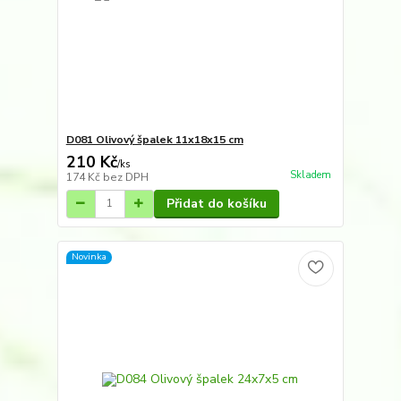
D081 Olivový špalek 11x18x15 cm
210 Kč
/
ks
Skladem
174 Kč
bez DPH
Přidat do košíku
Novinka