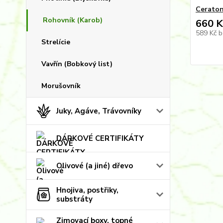
Ceraton
Rohovník (Karob)
660 K
589 Kč
b
Strelície
Vavřín (Bobkový list)
Morušovník
Juky, Agáve, Trávovníky
DÁRKOVÉ CERTIFIKÁTY
Olivové (a jiné) dřevo
Hnojiva, postřiky,
substráty
Zimovací boxy, topné