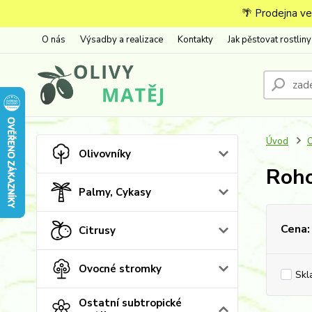
🌴 Prodejna ve
O nás
Výsadby a realizace
Kontakty
Jak pěstovat rostliny
Úvod
O
Olivovníky
Roho
Palmy, Cykasy
Cena:
Citrusy
Ovocné stromky
Skl
Ostatní subtropické