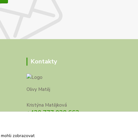
Kontakty
Olivy Matěj
Kristýna Matějková
+420 777 028 663
olivymatej@seznam.cz
 mohli zobrazovat