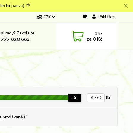
lední pauza) 🌴
Přihlášení
CZK
 si rady? Zavolejte.
0
ks
za
0 Kč
 777 028 663
Do
Kč
ejprodávanější