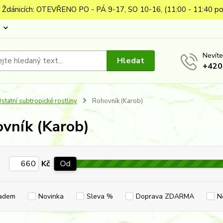
 Ždánicích: OTEVŘENO PO - PÁ 9-17, SO 10-16, (11:00 - 11:40 po
Nevíte
Hledat
+420
statní subtropické rostliny
Rohovník (Karob)
vník (Karob)
Kč
Od
adem
Novinka
Sleva %
Doprava ZDARMA
N