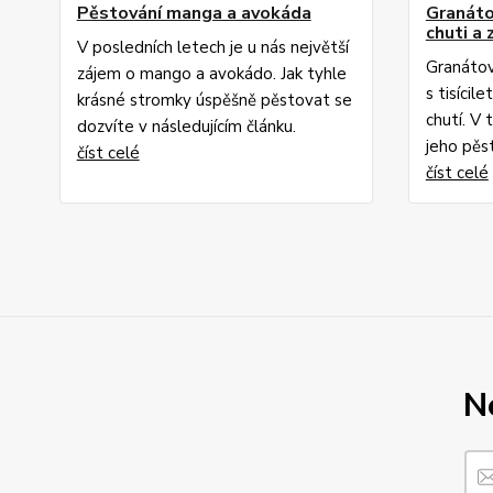
Pěstování manga a avokáda
Granáto
chuti a 
V posledních letech je u nás největší
Granátov
zájem o mango a avokádo. Jak tyhle
s tisícil
krásné stromky úspěšně pěstovat se
chutí. V 
dozvíte v následujícím článku.
jeho pěst
číst celé
číst celé
N