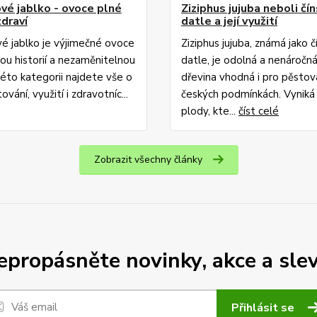
vé jablko - ovoce plné
Ziziphus jujuba neboli čí
zdraví
datle a její využití
é jablko je výjimečné ovoce
Ziziphus jujuba, známá jako č
etou historií a nezaměnitelnou
datle, je odolná a nenáročn
této kategorii najdete vše o
dřevina vhodná i pro pěstov
ování, využití i zdravotníc...
českých podmínkách. Vyniká
plody, kte...
číst celé
Zobrazit všechny články
epropásněte novinky, akce a slev
Přihlásit se