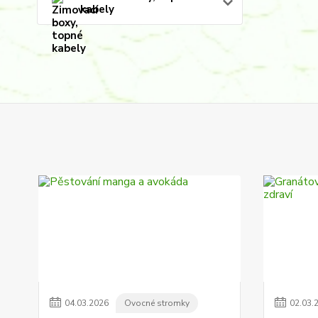
kabely
04
.
03
.
2026
Ovocné stromky
02
.
03
.