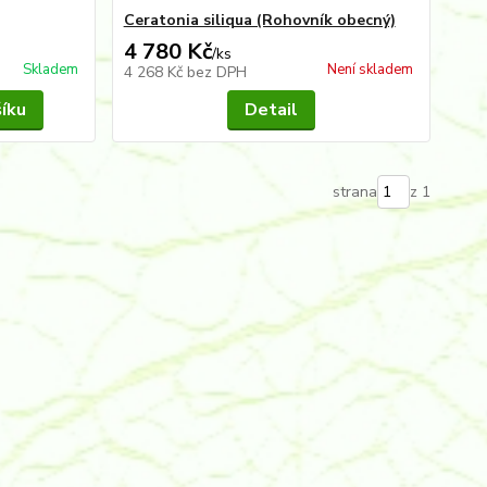
Ceratonia siliqua (Rohovník obecný)
4 780 Kč
/
ks
Skladem
Není skladem
4 268 Kč
bez DPH
šíku
Detail
strana
z 1