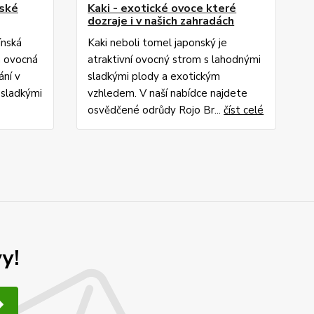
nské
Kaki - exotické ovoce které
dozraje i v našich zahradách
ínská
Kaki neboli tomel japonský je
á ovocná
atraktivní ovocný strom s lahodnými
ání v
sladkými plody a exotickým
 sladkými
vzhledem. V naší nabídce najdete
osvědčené odrůdy Rojo Br...
číst celé
y!