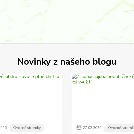
Novinky z našeho blogu
2026
Ovocné stromky
27
.
02
.
2026
Ovocné stromk