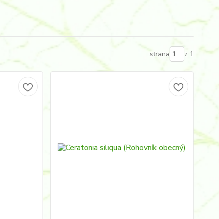
strana
z 1