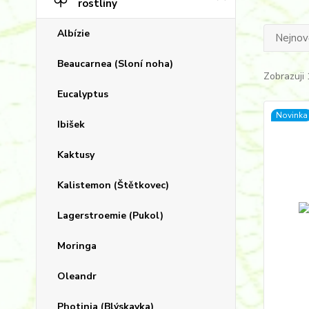
rostliny
Albízie
Nejnově
Beaucarnea (Sloní noha)
Zobrazuji 
Eucalyptus
Novinka
Ibišek
Kaktusy
Kalistemon (Štětkovec)
Lagerstroemie (Pukol)
Moringa
Oleandr
Photinia (Blýskavka)