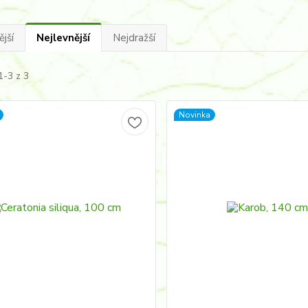
jší
Nejlevnější
Nejdražší
1-3 z 3
Novinka