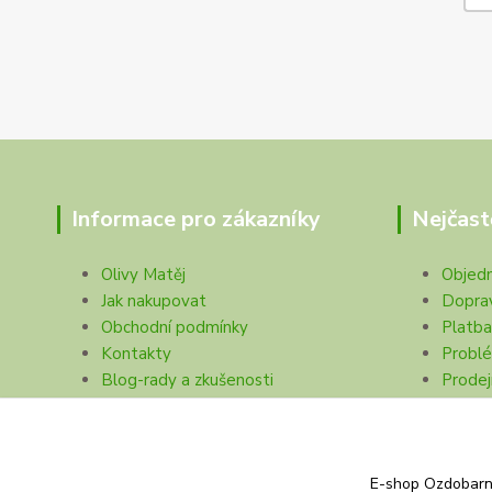
Informace pro zákazníky
Nejčast
Olivy Matěj
Objed
Jak nakupovat
Dopra
Obchodní podmínky
Platba
Kontakty
Problé
Blog-rady a zkušenosti
Prodej
Ochrana soukromí
E-shop Ozdobarna