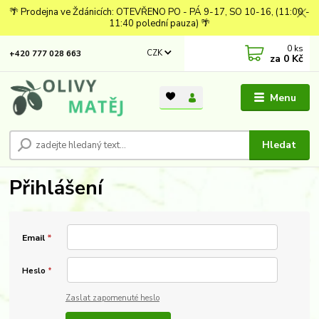
🌴 Prodejna ve Ždánicích: OTEVŘENO PO - PÁ 9-17, SO 10-16, (11:00 -
11:40 polední pauza) 🌴
0
ks
CZK
+420 777 028 663
za
0 Kč
Menu
Hledat
Přihlášení
Email
*
Heslo
*
Zaslat zapomenuté heslo