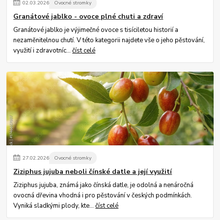
02
.
03
.
2026
Ovocné stromky
Granátové jablko - ovoce plné chuti a zdraví
Granátové jablko je výjimečné ovoce s tisíciletou historií a
nezaměnitelnou chutí. V této kategorii najdete vše o jeho pěstování,
využití i zdravotníc...
číst celé
27
.
02
.
2026
Ovocné stromky
Ziziphus jujuba neboli čínské datle a její využití
Ziziphus jujuba, známá jako čínská datle, je odolná a nenáročná
ovocná dřevina vhodná i pro pěstování v českých podmínkách.
Vyniká sladkými plody, kte...
číst celé