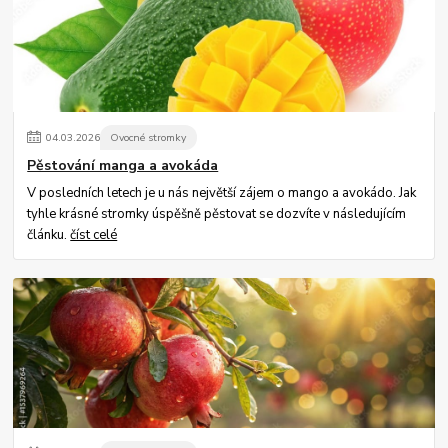
04
.
03
.
2026
Ovocné stromky
Pěstování manga a avokáda
V posledních letech je u nás největší zájem o mango a avokádo. Jak
tyhle krásné stromky úspěšně pěstovat se dozvíte v následujícím
článku.
číst celé