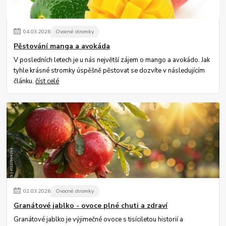
04
.
03
.
2026
Ovocné stromky
Pěstování manga a avokáda
V posledních letech je u nás největší zájem o mango a avokádo. Jak
tyhle krásné stromky úspěšně pěstovat se dozvíte v následujícím
článku.
číst celé
02
.
03
.
2026
Ovocné stromky
Granátové jablko - ovoce plné chuti a zdraví
Granátové jablko je výjimečné ovoce s tisíciletou historií a