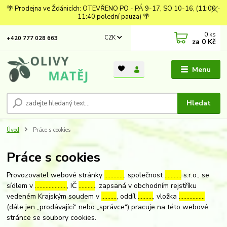
🌴 Prodejna ve Ždánicích: OTEVŘENO PO - PÁ 9-17, SO 10-16, (11:00 -
11:40 polední pauza) 🌴
0
ks
CZK
+420 777 028 663
za
0 Kč
Menu
Hledat
Úvod
Práce s cookies
Práce s cookies
Provozovatel webové stránky
………….
, společnost
………..
s.r.o., se
sídlem v
…………………
, IČ
………..
, zapsaná v obchodním rejstříku
vedeném Krajským soudem v
……….
, oddíl
……….
, vložka
……………..
(dále jen „prodávající“ nebo „správce“) pracuje na této webové
stránce se soubory cookies.