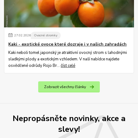
27
.
02
.
2026
Ovocné stromky
Kaki - exotické ovoce které dozraje i v našich zahradách
Kaki neboli tomel japonský je atraktivní ovocný strom s lahodnými
sladkými plody a exotickým vzhledem. V naší nabídce najdete
osvědčené odrůdy Rojo Br...
číst celé
Zobrazit všechny články
Nepropásněte novinky, akce a
slevy!