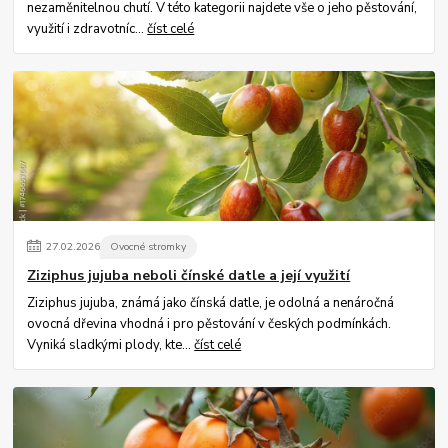
nezaměnitelnou chutí. V této kategorii najdete vše o jeho pěstování,
využití i zdravotníc...
číst celé
27
.
02
.
2026
Ovocné stromky
Ziziphus jujuba neboli čínské datle a její využití
Ziziphus jujuba, známá jako čínská datle, je odolná a nenáročná
ovocná dřevina vhodná i pro pěstování v českých podmínkách.
Vyniká sladkými plody, kte...
číst celé