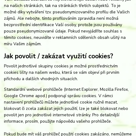
na našich stránkách, tak na stránkách třetích subjektů. To je
možné díky vytváření tzv. pseudonymizovaného profilu dle Vašich
zájmů. Ale nebojte, tímto profilováním zpravidla není možná
bezprostřední identifikace Vaší osoby, protože jsou používány
pouze pseudonymizované údaje. Pokud nevyjádříte souhlas s
těmito cookies, neuvidíte v reklamních sděleních obsah ušitý na
míru Vašim zájmům.
Jak povolit / zakázat využití cookies?
Povolit jednotlivé skupiny cookies je možné prostřednictvím
cookies lišty na našem webu, která se vám objeví při prvním
příchodu a dalších vhodných situacích.
Standardní webové prohlížeče (Internet Explorer, Mozilla Firefox,
Google Chrome apod.) podporují správu cookies. V rámci
nastavení prohlížečů můžete jednotlivé cookie ručně mazat,
blokovat či zcela zakázat jejich použití, lze je také blokovat nebo
povolit jen pro jednotlivé internetové stránky. Pro detailnější
informace, prosím, použijte nápovědu vašeho prohlížeče.
Pokud bude mít váš prohlížeč použití cookies zakázáno, nemůžeme