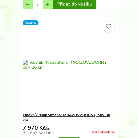
Přidat do košíku
Novinka
Fíkovník "Napolitana" MRAZUVZDORNÝ, obv. 36
cm
7 970 Kč
/
ks
Není skladem
7 116 Kč
bez DPH