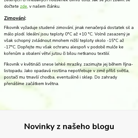
dočtete
zde
, v našem článku.
Zimování
:
Fíkovník vyžaduje studené zimování, jinak nenačerpá dostatek sil a
málo plodí. Ideální jsou teploty 0°C až +10 °C. Volně zasazený je
však schopný zvládnout mnohem nižší teploty okolo -15°C až
-17°C. Dopřejte mu však ochranu alespoň v podobě mulče ke
kořenům a obalení větví jutou či bílou netkanou textilií.
Fíkovník v květináči snese lehké mrazíky, zazimujte jej během října-
listopadu. Jako opadavá rostlina nepotřebuje v zimě příliš světla,
postačí mu tmavší chodba, eventuálně i sklep. Do zahrady
přenášíme začátkem května.
Novinky z našeho blogu