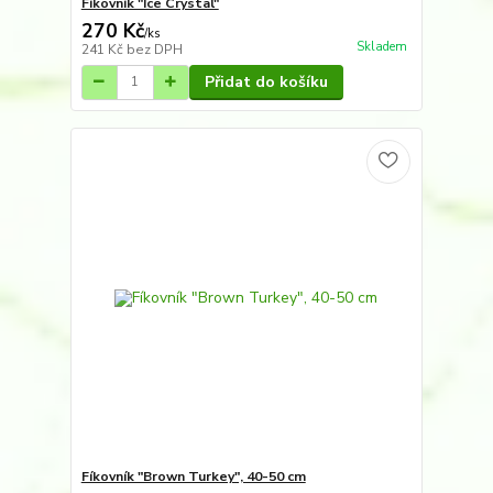
Fíkovník "Ice Crystal"
270 Kč
/
ks
Skladem
241 Kč
bez DPH
Přidat do košíku
Fíkovník "Brown Turkey", 40-50 cm