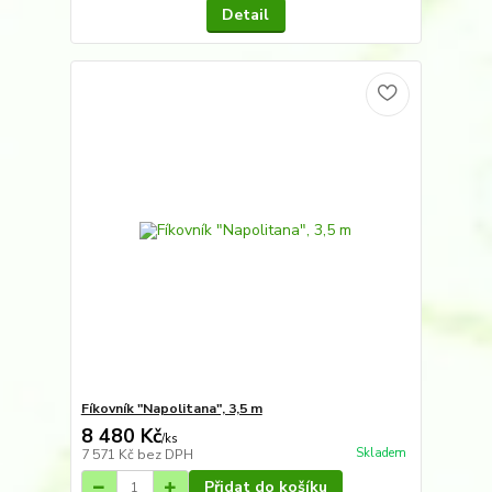
Detail
Fíkovník "Napolitana", 3,5 m
8 480 Kč
/
ks
Skladem
7 571 Kč
bez DPH
Přidat do košíku