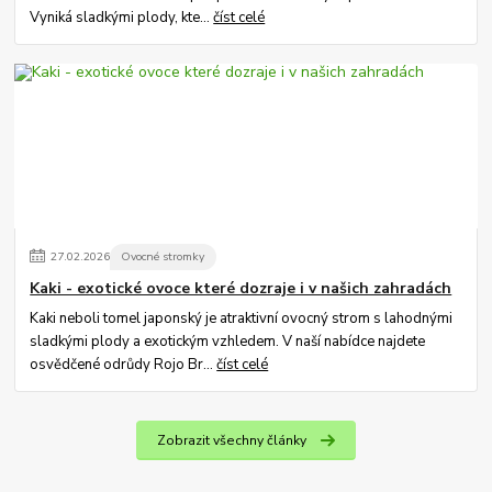
Vyniká sladkými plody, kte...
číst celé
27
.
02
.
2026
Ovocné stromky
Kaki - exotické ovoce které dozraje i v našich zahradách
Kaki neboli tomel japonský je atraktivní ovocný strom s lahodnými
sladkými plody a exotickým vzhledem. V naší nabídce najdete
osvědčené odrůdy Rojo Br...
číst celé
Zobrazit všechny články