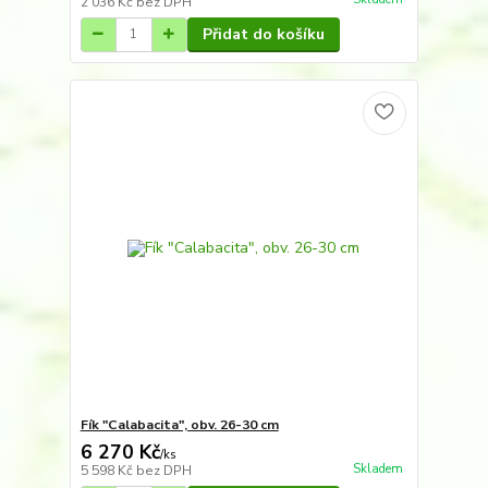
2 036 Kč
bez DPH
Přidat do košíku
Fík "Calabacita", obv. 26-30 cm
6 270 Kč
/
ks
Skladem
5 598 Kč
bez DPH