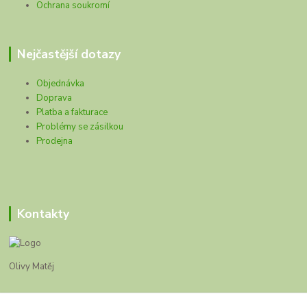
Ochrana soukromí
Nejčastější dotazy
Objednávka
Doprava
Platba a fakturace
Problémy se zásilkou
Prodejna
Kontakty
Olivy Matěj
Kristýna Matějková