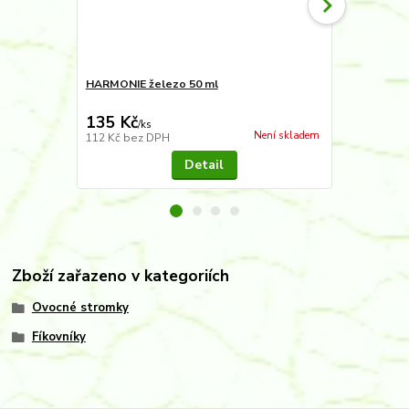
HARMONIE železo 50 ml
Substrát pr
levandule a 
135 Kč
115 Kč
/
ks
/
ks
Není skladem
112 Kč
bez DPH
95 Kč
bez D
Detail
Zboží zařazeno v kategoriích
Ovocné stromky
Fíkovníky