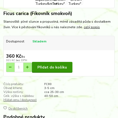
Ficus carica (Fíkovník smokvoň)
Stanoviště: plné slunce a propustná, mírně zásaditá půda s dostatkem
živin. Více k pěstování fíkovníků u nás naleznete zde.
celý popis
Dostupnost
Skladem
360 Kč
/
ks
321 Kč
bez DPH
Přidat do košíku
Číslo produktu:
FC80
Obvod kmene:
3-5 cm
Výška rostliny:
cca 25-30 cm
Celk. výška s nádobou:
40-50 cm
Hlídat cenu / dostupnost
Do oblíbených
Podobné produkty