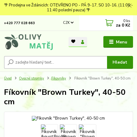
🌴 Prodejna ve Ždánicích: OTEVŘENO PO - PÁ 9-17, SO 10-16, (11:00 -
11:40 polední pauza) 🌴
0
ks
CZK
+420 777 028 663
za
0 Kč
Menu
Hledat
Úvod
Ovocné stromky
Fíkovníky
Fíkovník "Brown Turkey", 40-50 cm
Fíkovník "Brown Turkey", 40-50
cm