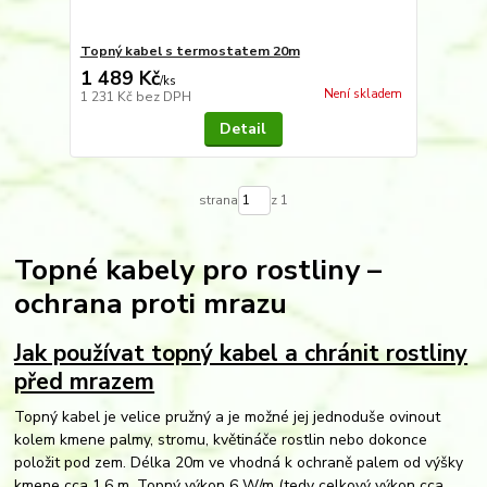
Topný kabel s termostatem 20m
1 489 Kč
/
ks
Není skladem
1 231 Kč
bez DPH
Detail
strana
z 1
Topné kabely pro rostliny –
ochrana proti mrazu
Jak používat topný kabel a chránit rostliny
před mrazem
Topný kabel je velice pružný a je možné jej jednoduše ovinout
kolem kmene palmy, stromu, květináče rostlin nebo dokonce
položit pod zem. Délka 20m ve vhodná k ochraně palem od výšky
kmene cca 1,6 m. Topný výkon 6 W/m (tedy celkový výkon cca