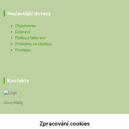
Nejčastější dotazy
Objednávka
Doprava
Platba a fakturace
Problémy se zásilkou
Prodejna
Kontakty
Olivy Matěj
Kristýna Matějková
+420 777 028 663
Zpracování cookies