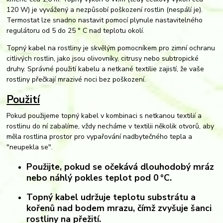
120 W) je vyvážený a nezpůsobí poškození rostlin (nespálí je).
Termostat lze snadno nastavit pomocí plynule nastavitelného
regulátoru od 5 do 25 ° C nad teplotu okolí.
Topný kabel na rostliny je skvělým pomocníkem pro zimní ochranu
citlivých rostlin, jako jsou olivovníky, citrusy nebo subtropické
druhy. Správné použití kabelu a netkané textilie zajistí, že vaše
rostliny přečkají mrazivé noci bez poškození.
Použití
Pokud použijeme topný kabel v kombinaci s netkanou textilií a
rostlinu do ní zabalíme, vždy necháme v textilii několik otvorů, aby
měla rostlina prostor pro vypařování nadbytečného tepla a
"neupekla se".
Použijte, pokud se očekává
dlouhodobý mráz
nebo
náhlý pokles teplot pod 0 °C
.
Topný kabel udržuje teplotu substrátu a
kořenů nad bodem mrazu, čímž zvyšuje šanci
rostliny na přežití.