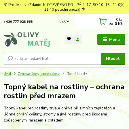
🌴 Prodejna ve Ždánicích: OTEVŘENO PO - PÁ 9-17, SO 10-16, (11:00 -
11:40 polední pauza) 🌴
0
ks
CZK
+420 777 028 663
za
0 Kč
Menu
Hledat
Úvod
Zimovací boxy, topné kabely
Topné kabely
Topný kabel na rostliny – ochrana
rostlin před mrazem
Topný kabel pro rostliny trvale ohřívá při zimních teplotách a
účinně chrání květiny, stromy a jiné rostliny před škodami
způsobenými mrazem a chladem.