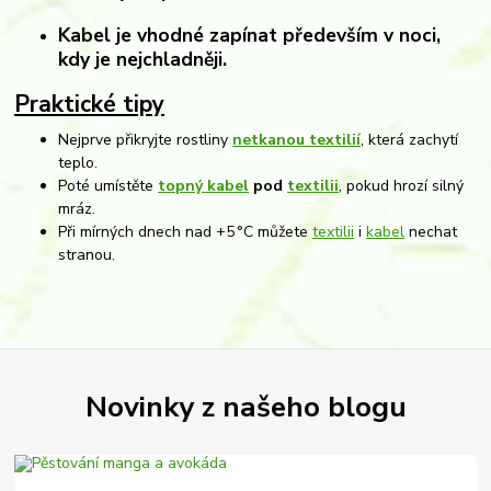
Kabel je vhodné zapínat
především v noci
,
kdy je nejchladněji.
Praktické tipy
Nejprve přikryjte rostliny
netkanou textilií
, která zachytí
teplo.
Poté umístěte
topný kabel
pod
textilii
, pokud hrozí silný
mráz.
Při mírných dnech nad +5 °C můžete
textilii
i
kabel
nechat
stranou.
Novinky z našeho blogu