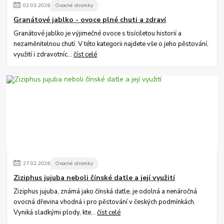
02
.
03
.
2026
Ovocné stromky
Granátové jablko - ovoce plné chuti a zdraví
Granátové jablko je výjimečné ovoce s tisíciletou historií a
nezaměnitelnou chutí. V této kategorii najdete vše o jeho pěstování,
využití i zdravotníc...
číst celé
27
.
02
.
2026
Ovocné stromky
Ziziphus jujuba neboli čínské datle a její využití
Ziziphus jujuba, známá jako čínská datle, je odolná a nenáročná
ovocná dřevina vhodná i pro pěstování v českých podmínkách.
Vyniká sladkými plody, kte...
číst celé