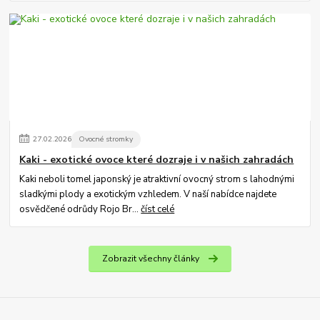
27
.
02
.
2026
Ovocné stromky
Kaki - exotické ovoce které dozraje i v našich zahradách
Kaki neboli tomel japonský je atraktivní ovocný strom s lahodnými
sladkými plody a exotickým vzhledem. V naší nabídce najdete
osvědčené odrůdy Rojo Br...
číst celé
Zobrazit všechny články