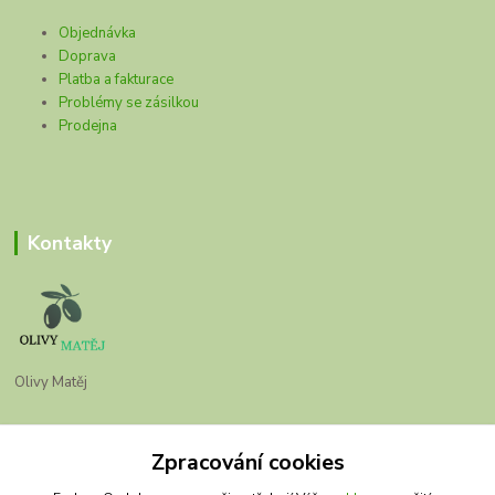
Objednávka
Doprava
Platba a fakturace
Problémy se zásilkou
Prodejna
Kontakty
Olivy Matěj
Kristýna Matějková
+420 777 028 663
Zpracování cookies