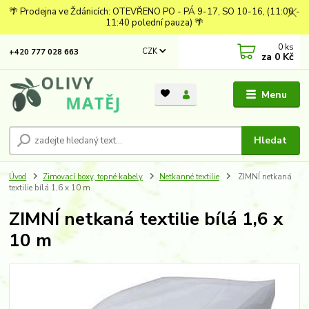
🌴 Prodejna ve Ždánicích: OTEVŘENO PO - PÁ 9-17, SO 10-16, (11:00 -
11:40 polední pauza) 🌴
0
ks
CZK
+420 777 028 663
za
0 Kč
Menu
Hledat
Úvod
Zimovací boxy, topné kabely
Netkanné textilie
ZIMNÍ netkaná
textilie bílá 1,6 x 10 m
ZIMNÍ netkaná textilie bílá 1,6 x
10 m