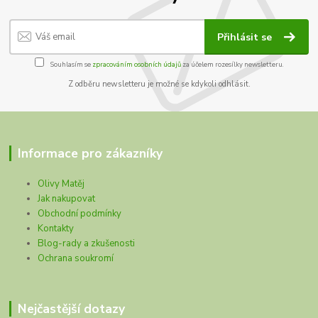
Přihlásit se
Souhlasím se
zpracováním osobních údajů
za účelem rozesílky newsletteru.
Z odběru newsletteru je možné se kdykoli odhlásit.
Informace pro zákazníky
Olivy Matěj
Jak nakupovat
Obchodní podmínky
Kontakty
Blog-rady a zkušenosti
Ochrana soukromí
Nejčastější dotazy