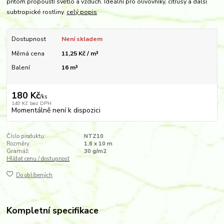
přitom propouští světlo a vzduch. Ideální pro olivovníky, citrusy a další
subtropické rostliny.
celý popis
Dostupnost
Není skladem
Měrná cena
11,25 Kč / m³
Balení
16 m³
180 Kč
/
ks
149 Kč
bez DPH
Momentálně není k dispozici
Číslo produktu:
NTZ10
Rozměry:
1,6 x 10 m
Gramáž:
30 g/m2
Hlídat cenu / dostupnost
Do oblíbených
Kompletní specifikace