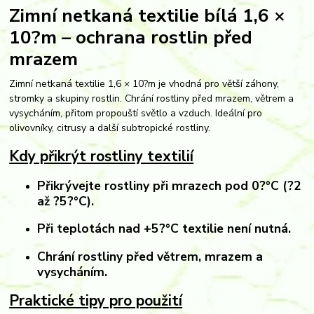
Zimní netkaná textilie bílá 1,6 ×
10?m – ochrana rostlin před
mrazem
Zimní netkaná textilie 1,6 × 10?m je vhodná pro větší záhony,
stromky a skupiny rostlin. Chrání rostliny před mrazem, větrem a
vysycháním, přitom propouští světlo a vzduch. Ideální pro
olivovníky, citrusy a další subtropické rostliny.
Kdy přikrýt rostliny textilií
Přikrývejte rostliny při
mrazech pod 0?°C
(?2
až ?5?°C).
Při teplotách nad +5?°C textilie není nutná.
Chrání rostliny před větrem, mrazem a
vysycháním.
Praktické tipy pro použití