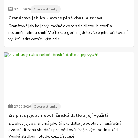
02
.
03
.
2026
Ovocné stromky
Granátové jablko - ovoce plné chuti a zdraví
Granátové jablko je výjimečné ovoce s tisíciletou historií a
nezaměnitelnou chutí. V této kategorii najdete vše o jeho pěstování,
využití i zdravotníc...
číst celé
27
.
02
.
2026
Ovocné stromky
Ziziphus jujuba neboli čínské datle a její využití
Ziziphus jujuba, známá jako čínská datle, je odolná a nenáročná
ovocná dřevina vhodná i pro pěstování v českých podmínkách.
Vyniká sladkými plody, kte...
číst celé