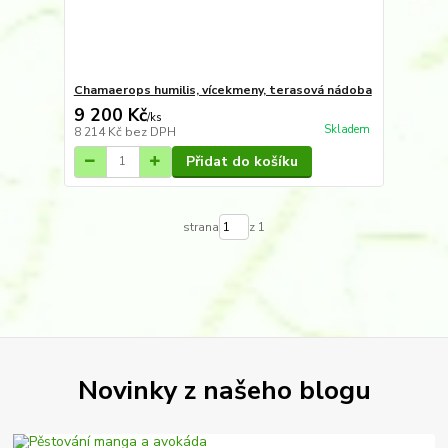
Chamaerops humilis, vícekmeny, terasová nádoba
9 200 Kč
/
ks
Skladem
8 214 Kč
bez DPH
Přidat do košíku
strana
z 1
Novinky z našeho blogu