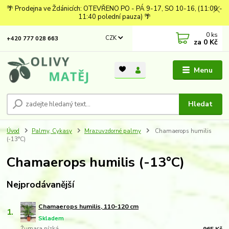
🌴 Prodejna ve Ždánicích: OTEVŘENO PO - PÁ 9-17, SO 10-16, (11:00 -
11:40 polední pauza) 🌴
0
ks
CZK
+420 777 028 663
za
0 Kč
Menu
Hledat
Úvod
Palmy, Cykasy
Mrazuvzdorné palmy
Chamaerops humilis
(-13°C)
Chamaerops humilis (-13°C)
Nejprodávanější
Chamaerops humilis, 110-120 cm
1.
Skladem
Žumara nízká
965 Kč