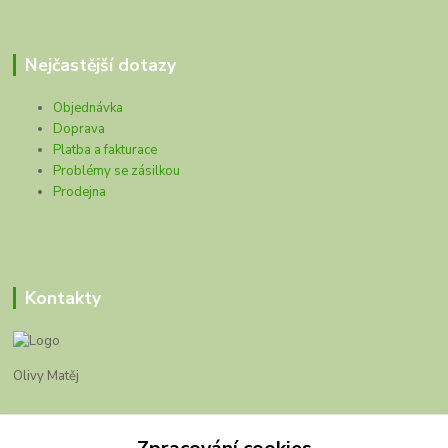
Nejčastější dotazy
Objednávka
Doprava
Platba a fakturace
Problémy se zásilkou
Prodejna
Kontakty
Olivy Matěj
Kristýna Matějková
+420 777 028 663