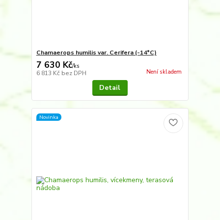
Chamaerops humilis var. Cerifera (-14°C)
7 630 Kč
/
ks
Není skladem
6 813 Kč
bez DPH
Detail
Novinka