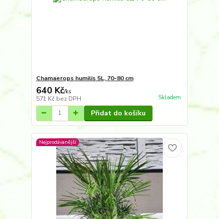
Chamaerops humilis 5L, 70-80 cm
640 Kč
/
ks
Skladem
571 Kč
bez DPH
Přidat do košíku
Nejprodávanější