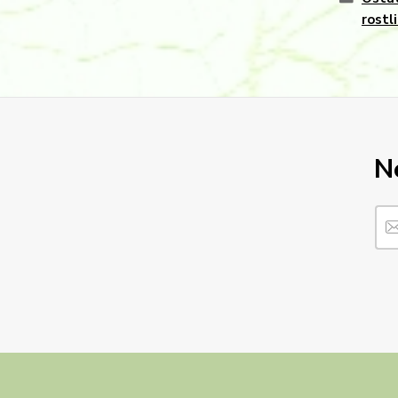
rostl
N