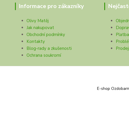
Informace pro zákazníky
Nejčast
Olivy Matěj
Objed
Jak nakupovat
Dopra
Obchodní podmínky
Platba
Kontakty
Problé
Blog-rady a zkušenosti
Prodej
Ochrana soukromí
E-shop Ozdobarna