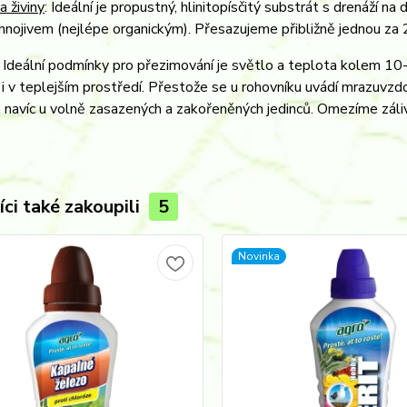
a živiny
: Ideální je propustný, hlinitopísčitý substrát s drenáží n
nojivem (nejlépe organickým). Přesazujeme přibližně jednou za 2
: Ideální podmínky pro přezimování je světlo a teplota kolem 
i v teplejším prostředí. Přestože se u rohovníku uvádí mrazuvz
 navíc u volně zasazených a zakořeněných jedinců. Omezíme záli
ci také zakoupili
5
Novinka