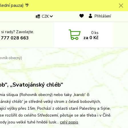
lední pauza) 🌴
Přihlášení
CZK
 si rady? Zavolejte.
0
ks
za
0 Kč
 777 028 663
ovník obecný)
ob“, „Svatojánský chléb“
nia siliqua (Rohovník obecný) nebo taky „karob“ či
jánský chléb“ je středně velký strom z čeledi bobovitých,
jící výšky přes 15m. Pochází z oblasti staré Palestiny a Sýrie,
e rozšířil do celého Středozemí, pěstuje se ale třeba i v Číně.
lody jsou velké tuhé hnědé lusk...
celý popis