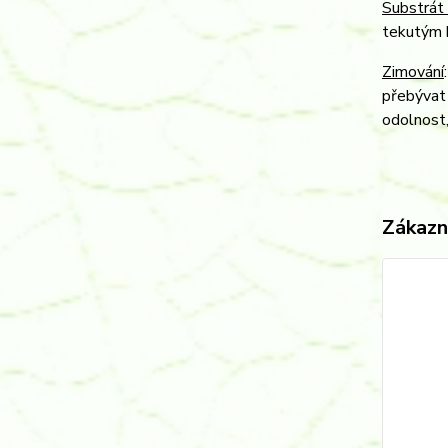
Substrát 
tekutým h
Zimování
přebývat 
odolnost,
Zákazní