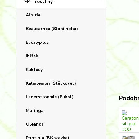
rostliny
Albízie
Beaucarnea (Sloní noha)
Eucalyptus
Ibišek
Kaktusy
Kalistemon (Štětkovec)
Lagerstroemie (Pukol)
Podobn
Moringa
Oleandr
Photinia (Blýskavka)