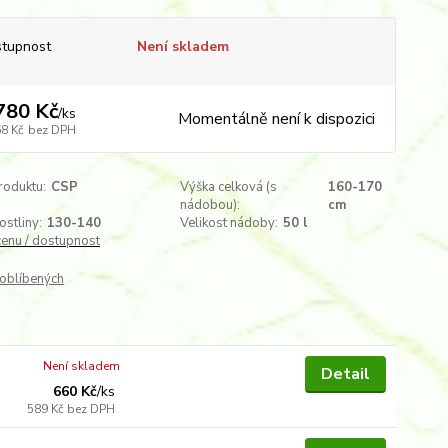
tupnost
Není skladem
780 Kč
/
ks
Momentálně není k dispozici
68 Kč
bez DPH
roduktu:
CSP
Výška celková (s
160-170
nádobou):
cm
ostliny:
130-140
Velikost nádoby:
50 l
cenu / dostupnost
oblíbených
Není skladem
Detail
660 Kč
/
ks
589 Kč
bez DPH