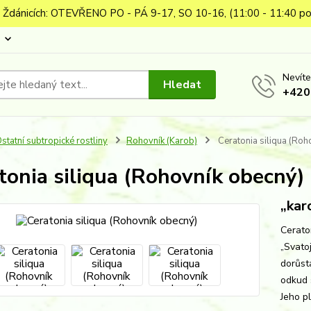
 Ždánicích: OTEVŘENO PO - PÁ 9-17, SO 10-16, (11:00 - 11:40 po
Nevíte
Hledat
+420
statní subtropické rostliny
Rohovník (Karob)
Ceratonia siliqua (Roh
tonia siliqua (Rohovník obecný)
„kar
Cerato
„Svato
dorůsta
odkud s
Jeho p