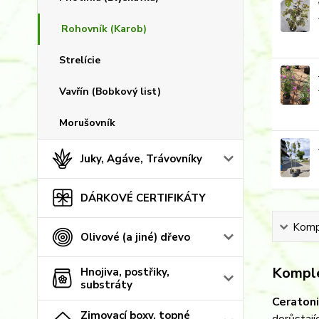
Rohovník (Karob)
Strelície
Vavřín (Bobkový list)
Morušovník
Juky, Agáve, Trávovníky
DÁRKOVÉ CERTIFIKÁTY
Kompl
Olivové (a jiné) dřevo
Komple
Hnojiva, postřiky,
substráty
Ceratoni
Zimovací boxy, topné