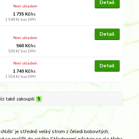
Detail
Není skladem
1 735 Kč
/
ks
1 549 Kč
bez DPH
Detail
Není skladem
560 Kč
/
ks
500 Kč
bez DPH
Není skladem
Detail
1 740 Kč
/
ks
1 554 Kč
bez DPH
ci také zakoupili
5
chléb“ je středně velký strom z čeledi bobovitých,