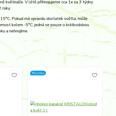
a dně květináče. V létě přihnojujeme cca 1x za 3 týdny
 roky.
10-15°C. Pokud má opravdu dostatek světla, může
dornost kolem -5°C, jedná se pouze o krátkodobou
vku a nehnojíme.
Novinka