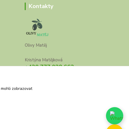
Kontakty
Olivy Matěj
Kristýna Matějková
+420 777 028 663
olivymatej@seznam.cz
 mohli zobrazovat