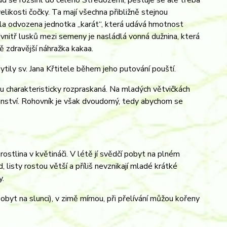
ud se rozšířil do celého Středozemí, pěstuje se ale třeba
elikosti čočky. Ta mají všechna přibližně stejnou
yla odvozena jednotka „karát“, která udává hmotnost
vnitř lusků mezi semeny je nasládlá vonná dužnina, která
ě zdravější náhražka kakaa.
ytily sv. Jana Křtitele během jeho putování pouští.
mu charakteristicky rozpraskaná. Na mladých větvičkách
enství. Rohovník je však dvoudomý, tedy abychom se
ostlina v květináči. V létě jí svědčí pobyt na plném
, listy rostou větší a příliš nevznikají mladé krátké
y.
byt na slunci), v zimě mírnou, při přelívání můžou kořeny