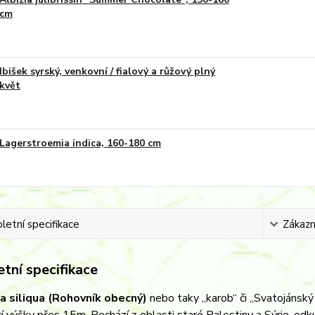
cm
Ibišek syrský, venkovní / fialový a růžový plný
květ
Lagerstroemia indica, 160-180 cm
etní specifikace
Zákazní
tní specifikace
a siliqua (Rohovník obecný)
nebo taky „karob“ či „Svatojánský 