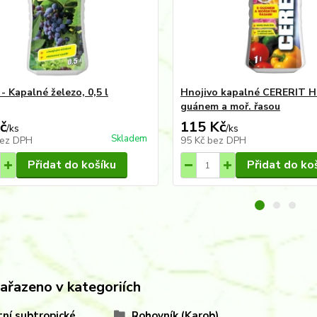
- Kapalné železo, 0,5 l
Hnojivo kapalné CERERIT Ho
guánem a moř. řasou
č
115 Kč
/
ks
/
ks
Skladem
ez DPH
95 Kč
bez DPH
Přidat do košíku
Přidat do ko
zařazeno v kategoriích
ní subtropické
Rohovník (Karob)