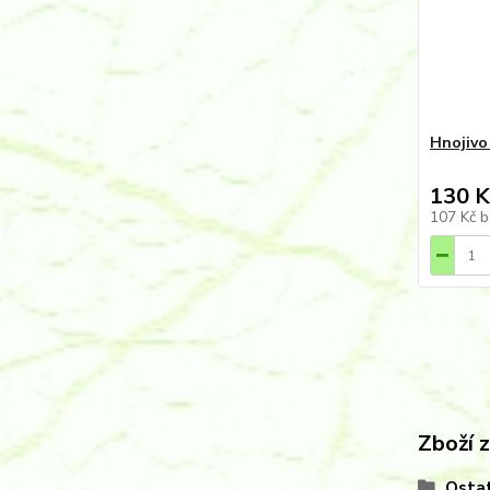
Hnojivo 
130 K
107 Kč
b
Zboží 
Ostat