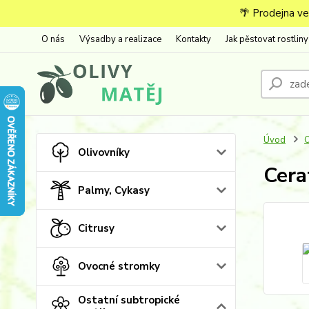
🌴 Prodejna ve
O nás
Výsadby a realizace
Kontakty
Jak pěstovat rostliny
Úvod
O
Olivovníky
Cera
Palmy, Cykasy
Citrusy
Ovocné stromky
Ostatní subtropické