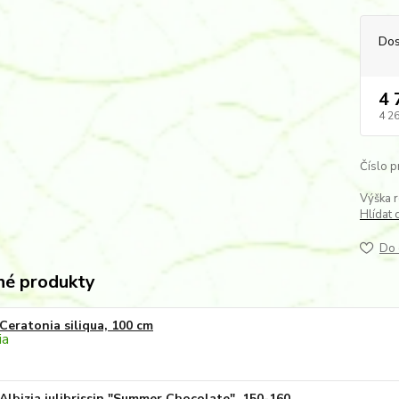
Dos
4 
4 2
Číslo p
Výška r
Hlídat 
Do 
é produkty
Ceratonia siliqua, 100 cm
Albizia julibrissin "Summer Chocolate", 150-160