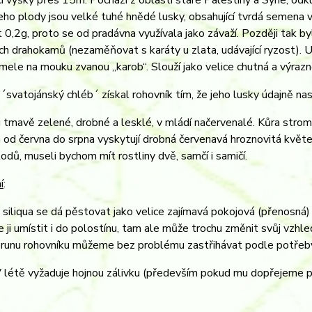
cí výšky přes 15m. Pochází z oblasti staré Palestiny a Sýrie, odk
 Jeho plody jsou velké tuhé hnědé lusky, obsahující tvrdá semena v
0,2g, proto se od pradávna využívala jako závaží. Později tak b
h drahokamů (nezaměňovat s karáty u zlata, udávající ryzost). U
 mele na mouku zvanou „karob“. Slouží jako velice chutná a výrazn
´svatojánský chléb´ získal rohovník tím, že jeho lusky údajně nas
u tmavě zelené, drobné a lesklé, v mládí načervenalé. Kůra stro
 od června do srpna vyskytují drobná červenavá hroznovitá květ
lodů, museli bychom mít rostliny dvě, samčí i samičí.
í
:
 siliqua se dá pěstovat jako velice zajímavá pokojová (přenosná) r
ze ji umístit i do polostínu, tam ale může trochu změnit svůj vzhled
orunu rohovníku můžeme bez problému zastřihávat podle potřeb
V létě vyžaduje hojnou zálivku (především pokud mu dopřejeme po