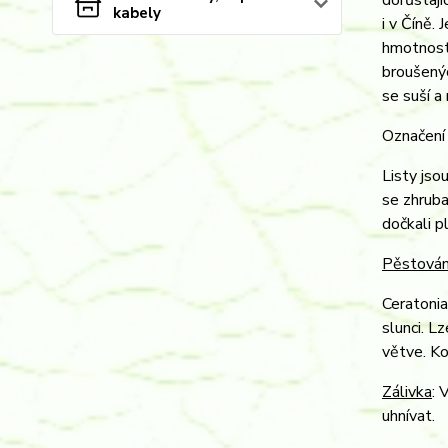
dorůstají
kabely
i v Číně.
hmotnost 
broušenýc
se suší a
Označení 
Listy jso
se zhruba
dočkali p
Pěstován
Ceratonia
slunci. L
větve. K
Zálivka
: 
uhnívat.