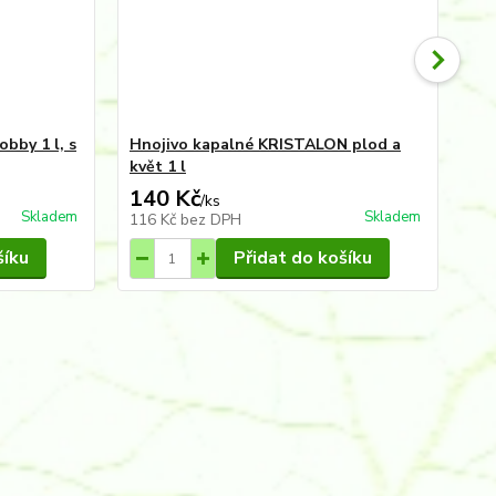
bby 1 l, s
Hnojivo kapalné KRISTALON plod a
Hn
květ 1 l
140 Kč
1
/
ks
Skladem
Skladem
116 Kč
bez DPH
95
šíku
Přidat do košíku