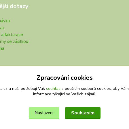
ější dotazy
návka
va
 a fakturace
my se zásilkou
na
Zpracování cookies
.cz a naši potřebují Váš
souhlas
s použitím souborů cookies, aby Vám
informace týkající se Vašich zájmů.
Souhlasím
Nastavení