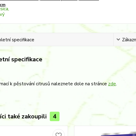
cm
etní specifikace
Zákazní
tní specifikace
rmací k pěstování citrusů naleznete dole na stránce
zde
.
ci také zakoupili
4