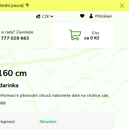
lední pauza) 🌴
Přihlášení
CZK
 si rady? Zavolejte.
0
ks
za
0 Kč
 777 028 663
-160 cm
arinka
nformací k pěstování citrusů naleznete dole na stránce zde.
opis
tupnost
Skladem