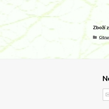
Zboží 
Citru
N