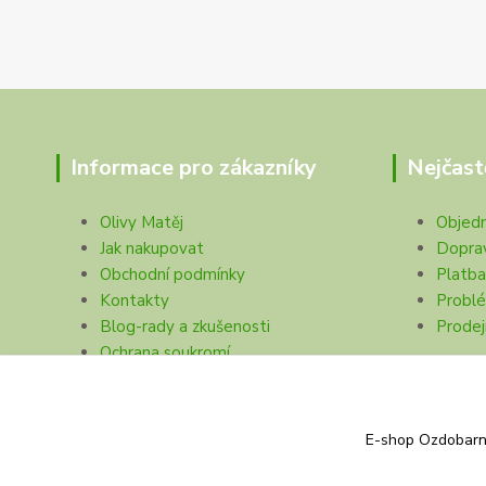
Informace pro zákazníky
Nejčast
Olivy Matěj
Objed
Jak nakupovat
Dopra
Obchodní podmínky
Platba
Kontakty
Problé
Blog-rady a zkušenosti
Prodej
Ochrana soukromí
E-shop Ozdobarna