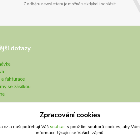
Z odběru newsletteru je možné se kdykoli odhlásit.
ější dotazy
návka
va
 a fakturace
my se zásilkou
na
Zpracování cookies
.cz a naši potřebují Váš
souhlas
s použitím souborů cookies, aby Vám
informace týkající se Vašich zájmů.