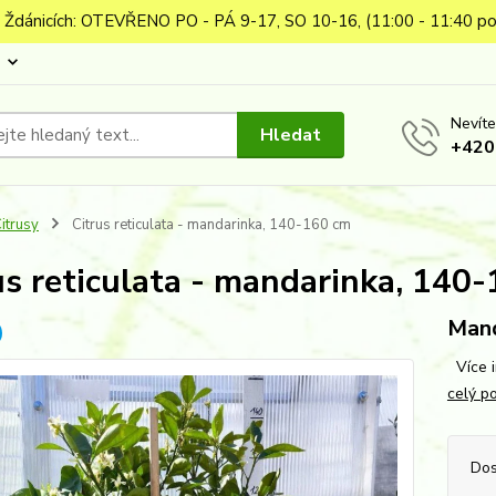
 Ždánicích: OTEVŘENO PO - PÁ 9-17, SO 10-16, (11:00 - 11:40 po
Nevíte
Hledat
+420
itrusy
Citrus reticulata - mandarinka, 140-160 cm
us reticulata - mandarinka, 140
Mand
Více i
celý p
Dos