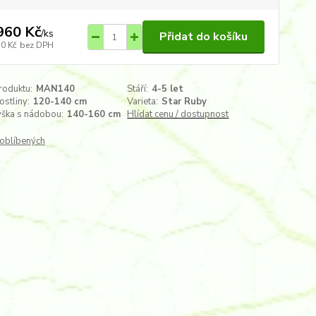
960 Kč
/
ks
Přidat do košíku
50 Kč
bez DPH
roduktu:
MAN140
Stáří:
4-5 let
ostliny:
120-140 cm
Varieta:
Star Ruby
ýška s nádobou:
140-160 cm
Hlídat cenu / dostupnost
oblíbených