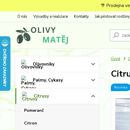
🌴 Prodejna ve
O nás
Výsadby a realizace
Kontakty
Jak pěstovat rostliny
Úvod
C
Olivovníky
Citr
Palmy, Cykasy
Novinka
Citrusy
Pomeranč
Citron