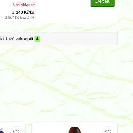
Detail
Není skladem
3 140 Kč
/
ks
2 804 Kč
bez DPH
ci také zakoupili
4
No