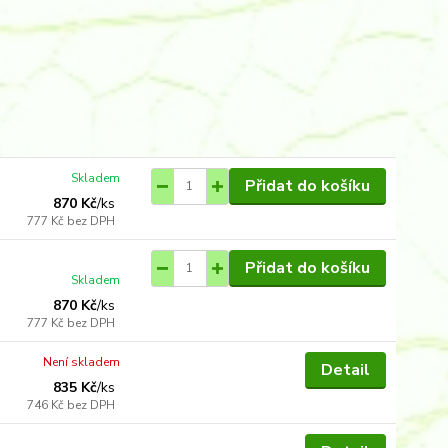
Skladem
Přidat do košíku
870 Kč
/
ks
777 Kč
bez DPH
Přidat do košíku
Skladem
870 Kč
/
ks
777 Kč
bez DPH
Není skladem
Detail
835 Kč
/
ks
746 Kč
bez DPH