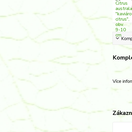
Kompl
Komple
Více info
Zákazní