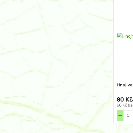
Hnojivo 
80 Kč
66 Kč
be