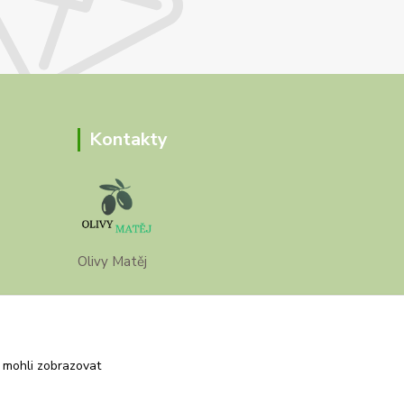
Kontakty
Olivy Matěj
Kristýna Matějková
+420 777 028 663
 mohli zobrazovat
olivymatej@seznam.cz