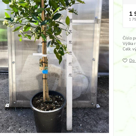
1 
1 7
Číslo p
Výška r
Celk. v
Do 