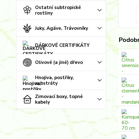
Ostatní subtropické
rostliny
Juky, Agáve, Trávovníky
Podobn
DÁRKOVÉ CERTIFIKÁTY
Olivové (a jiné) dřevo
Hnojiva, postřiky,
substráty
Zimovací boxy, topné
kabely