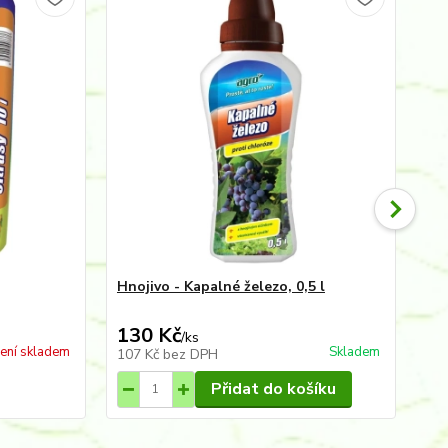
Hnojivo - Kapalné železo, 0,5 l
Hn
gu
130 Kč
1
/
ks
ení skladem
Skladem
107 Kč
bez DPH
95
Přidat do košíku