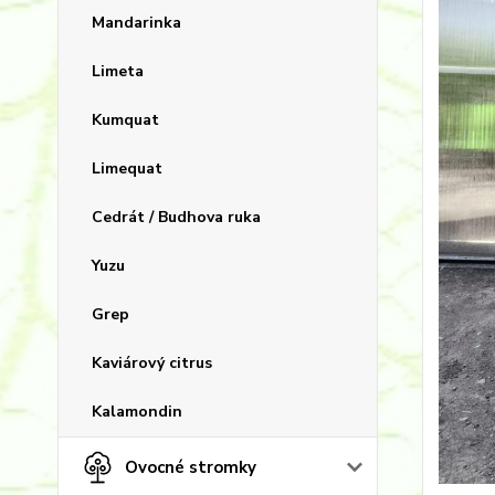
Mandarinka
Limeta
Kumquat
Limequat
Cedrát / Budhova ruka
Yuzu
Grep
Kaviárový citrus
Kalamondin
Ovocné stromky