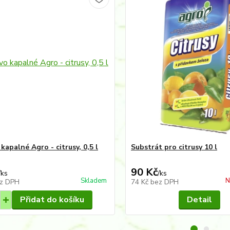
kapalné Agro - citrusy, 0,5 l
Substrát pro citrusy 10 l
90 Kč
/
ks
/
ks
Skladem
N
z DPH
74 Kč
bez DPH
Přidat do košíku
Detail