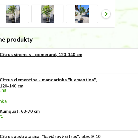
é produkty
Citrus sinensis - pomeranč, 120-140 cm
Citrus clementina - mandarinka "klementina",
120-140 cm
Kumquat, 60-70 cm
Citrus australasica, "kaviárový citrus", obv. 9-10