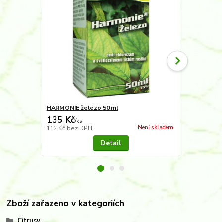
HARMONIE železo 50 ml
Hnojivo kapal
135 Kč
80 Kč
/
ks
/
ks
Není skladem
112 Kč
bez DPH
66 Kč
bez D
Detail
Zboží zařazeno v kategoriích
Citrusy