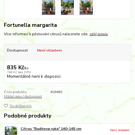
Fortunella margarita
Více informací k pěstování citrusů naleznete zde.
celý popis
Dostupnost
Není skladem
835 Kč
/
ks
746 Kč
bez DPH
Momentálně není k dispozici
Číslo produktu:
KUM60
Hlídat cenu / dostupnost
Do oblíbených
Podobné produkty
Citrus "Budhova ruka" 160-165 cm
Není skladem