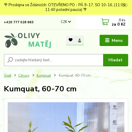
🌴 Prodejna ve Ždánicích: OTEVŘENO PO - PÁ 9-17, SO 10-16, (11:00 -
11:40 polední pauza) 🌴
0
ks
CZK
+420 777 028 663
za
0 Kč
Menu
Hledat
Úvod
Citrusy
Kumquat
Kumquat, 60-70 cm
Kumquat, 60-70 cm