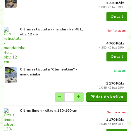
1 220 Kč
/
ks
1 089 Kč
bez DPH
Detail
Citrus reticulata - mandarinka, 45 L,
Není skladem
obv. 12 cm
4 760 Kč
/
ks
4 250 Kč
bez DPH
Detail
Citrus reticulata "Clementine" -
Skladem
mandarinka
1 170 Kč
/
ks
1 045 Kč
bez DPH
Přidat do košíku
Citrus limon - citron, 130-160 cm
Není skladem
1 170 Kč
/
ks
1 045 Kč
bez DPH