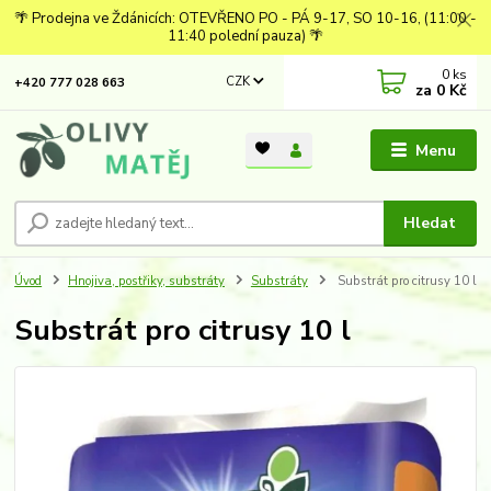
🌴 Prodejna ve Ždánicích: OTEVŘENO PO - PÁ 9-17, SO 10-16, (11:00 -
11:40 polední pauza) 🌴
0
ks
CZK
+420 777 028 663
za
0 Kč
Menu
Hledat
Úvod
Hnojiva, postřiky, substráty
Substráty
Substrát pro citrusy 10 l
Substrát pro citrusy 10 l