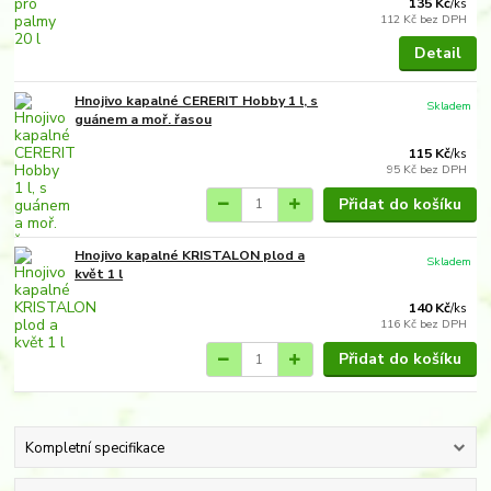
135 Kč
/
ks
112 Kč
bez DPH
Detail
Hnojivo kapalné CERERIT Hobby 1 l, s
Skladem
guánem a moř. řasou
115 Kč
/
ks
95 Kč
bez DPH
Přidat do košíku
Hnojivo kapalné KRISTALON plod a
Skladem
květ 1 l
140 Kč
/
ks
116 Kč
bez DPH
Přidat do košíku
Kompletní specifikace