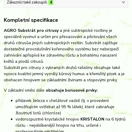
Zákazníci také zakoupili
4
Kompletní specifikace
AGRO Substrát pro citrusy
a jiné subtropické rostliny je
speciálně vyvinut a určen pro přesazování a pěstování všech
druhů citrusůa jiných subtropických rostlin. Substrát zajišťuje
dostatečné provzdušnění kořenového systému bez nebezpečí
zahnívání apřispívá ke zdravému růstu a bohatému nasazení
květů a plodů citrusů.
Substrát pro citrusy z vybraných druhů rašeliny obsahuje také
vysoce kvalitní jemný vyzrálý kůrový humus a křemičitý písek a je
obohacen hnojivem se základními živinami a stopovými prvky.
V základní směsi dále
obsahuje bonusové prvky:
přídavek železa v chelátové vazbě (tj. v provedení
umožňujícím vstřebat až 95 % látek), které zabraňuje
žloutnutí listů (chloróze)
vodorozpustné krystalické hnojivo
KRISTALON
na 6 týdnů
růstu - nejoblíbenější hnojivo na trhu, určené i
profesionálním pěstitelům