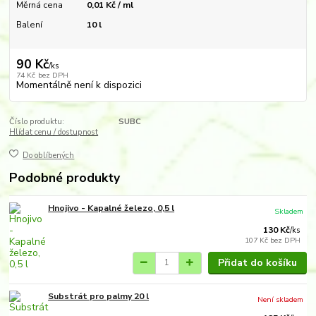
Měrná cena
0,01 Kč / ml
Balení
10 l
90 Kč
/
ks
74 Kč
bez DPH
Momentálně není k dispozici
Číslo produktu:
SUBC
Hlídat cenu / dostupnost
Do oblíbených
Podobné produkty
Hnojivo - Kapalné železo, 0,5 l
Skladem
130 Kč
/
ks
107 Kč
bez DPH
Přidat do košíku
Substrát pro palmy 20 l
Není skladem