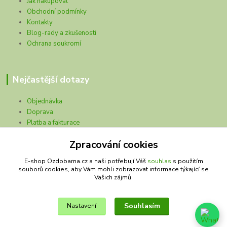
Jak nakupovat
Obchodní podmínky
Kontakty
Blog-rady a zkušenosti
Ochrana soukromí
Nejčastější dotazy
Objednávka
Doprava
Platba a fakturace
Problémy se zásilkou
Zpracování cookies
Prodejna
E-shop Ozdobarna.cz a naši potřebují Váš
souhlas
s použitím
souborů cookies, aby Vám mohli zobrazovat informace týkající se
Vašich zájmů.
Kontakty
Souhlasím
Nastavení