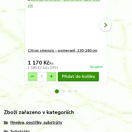
Citrus sinensis - pomeranč, 130-160 cm
Citrus clem
"klementina
1 170 Kč
870 Kč
/
ks
/
ks
Skladem
1 045 Kč
bez DPH
777 Kč
bez 
Přidat do košíku
Zboží zařazeno v kategoriích
Hnojiva, postřiky, substráty
Substráty