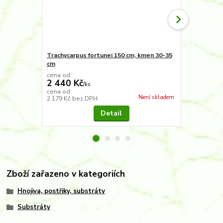
Trachycarpus fortunei 150 cm, kmen 30-35
Chamaerops 
cm
cena od
2 440 Kč
/
ks
640 Kč
cena od
/
ks
Není skladem
2 179 Kč
bez DPH
571 Kč
bez 
Detail
Zboží zařazeno v kategoriích
Hnojiva, postřiky, substráty
Substráty