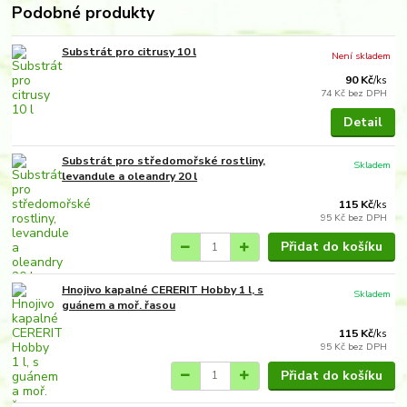
Podobné produkty
Substrát pro citrusy 10 l
Není skladem
90 Kč
/
ks
74 Kč
bez DPH
Detail
Substrát pro středomořské rostliny,
Skladem
levandule a oleandry 20 l
115 Kč
/
ks
95 Kč
bez DPH
Přidat do košíku
Hnojivo kapalné CERERIT Hobby 1 l, s
Skladem
guánem a moř. řasou
115 Kč
/
ks
95 Kč
bez DPH
Přidat do košíku