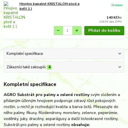
Hnojivo kapalné KRISTALON plod a
Skladem
květ 1 l
140 Kč
/
ks
116 Kč
bez DPH
Přidat do košíku
Kompletní specifikace
Zákazníci také zakoupili
4
Kompletní specifikace
AGRO Substrát pro palmy a zelené rostliny
svým složením a
přidaným účinným hnojivem podporuje zdravý růst pokojových
rostlin, u nichž je rozhodující kvalita a barva listů. Přesazujte do
něho palmy, fíkusy, filodendrony, monstery, zelence, peperómie,
voděnky, juky, dracény, asparágusy a další listookrasné rostliny.
Substrát pro palmy a zelené rostliny
obsahuje: