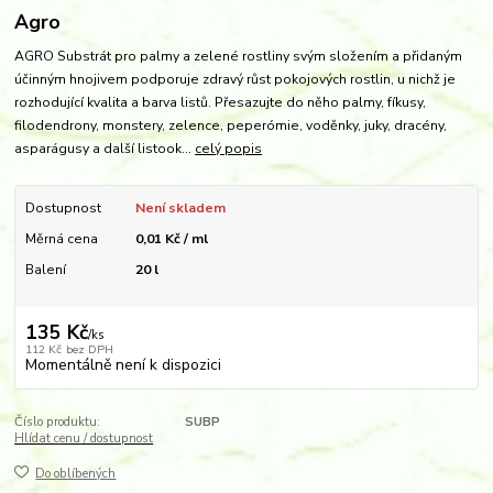
Agro
AGRO Substrát pro palmy a zelené rostliny svým složením a přidaným
účinným hnojivem podporuje zdravý růst pokojových rostlin, u nichž je
rozhodující kvalita a barva listů. Přesazujte do něho palmy, fíkusy,
filodendrony, monstery, zelence, peperómie, voděnky, juky, dracény,
asparágusy a další listook...
celý popis
Dostupnost
Není skladem
Měrná cena
0,01 Kč / ml
Balení
20 l
135 Kč
/
ks
112 Kč
bez DPH
Momentálně není k dispozici
Číslo produktu:
SUBP
Hlídat cenu / dostupnost
Do oblíbených