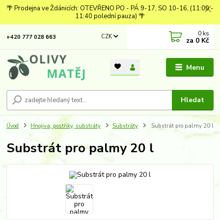
🌴 Prodejna ve Ždánicích: OTEVŘENO PO - PÁ 9-17, SO 10-16, (11:00 -
11:40 polední pauza) 🌴
0
ks
CZK
+420 777 028 663
za
0 Kč
Menu
Hledat
Úvod
Hnojiva, postřiky, substráty
Substráty
Substrát pro palmy 20 l
Substrát pro palmy 20 l