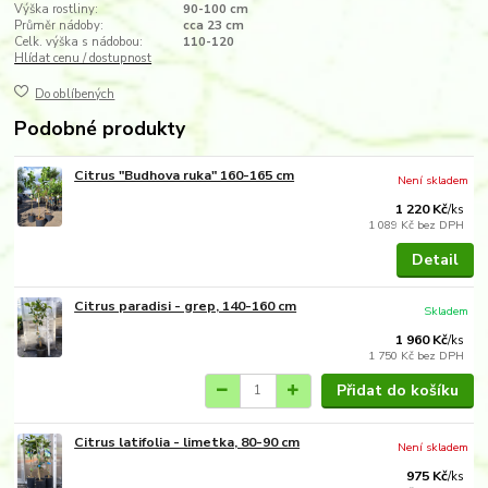
Výška rostliny:
90-100 cm
Průměr nádoby:
cca 23 cm
Celk. výška s nádobou:
110-120
Hlídat cenu / dostupnost
Do oblíbených
Podobné produkty
Citrus "Budhova ruka" 160-165 cm
Není skladem
1 220 Kč
/
ks
1 089 Kč
bez DPH
Detail
Citrus paradisi - grep, 140-160 cm
Skladem
1 960 Kč
/
ks
1 750 Kč
bez DPH
Přidat do košíku
Citrus latifolia - limetka, 80-90 cm
Není skladem
975 Kč
/
ks