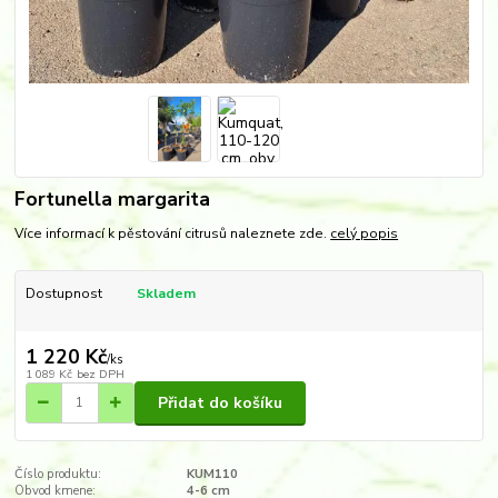
Fortunella margarita
Více informací k pěstování citrusů naleznete zde.
celý popis
Dostupnost
Skladem
1 220 Kč
/
ks
1 089 Kč
bez DPH
Přidat do košíku
Číslo produktu:
KUM110
Obvod kmene:
4-6 cm