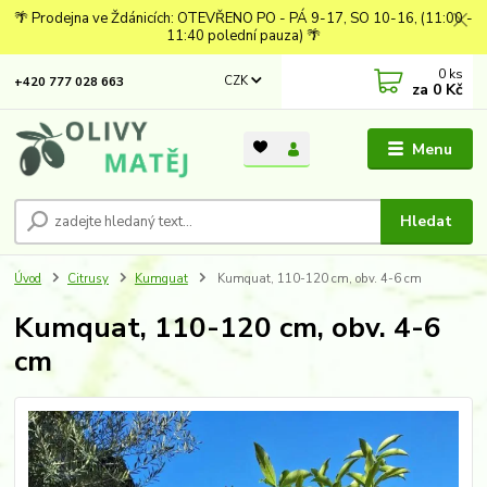
🌴 Prodejna ve Ždánicích: OTEVŘENO PO - PÁ 9-17, SO 10-16, (11:00 -
11:40 polední pauza) 🌴
0
ks
CZK
+420 777 028 663
za
0 Kč
Menu
Hledat
Úvod
Citrusy
Kumquat
Kumquat, 110-120 cm, obv. 4-6 cm
Kumquat, 110-120 cm, obv. 4-6
cm