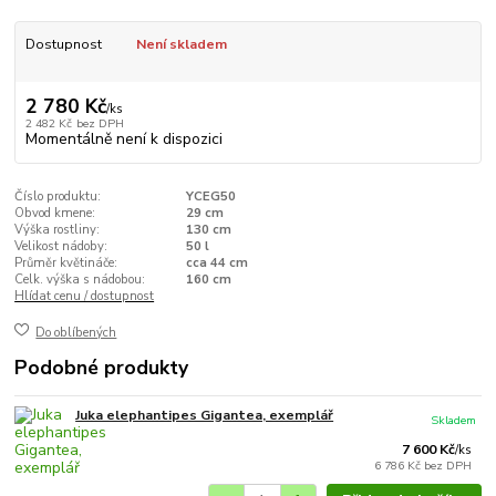
Dostupnost
Není skladem
2 780 Kč
/
ks
2 482 Kč
bez DPH
Momentálně není k dispozici
Číslo produktu:
YCEG50
Obvod kmene:
29 cm
Výška rostliny:
130 cm
Velikost nádoby:
50 l
Průměr květináče:
cca 44 cm
Celk. výška s nádobou:
160 cm
Hlídat cenu / dostupnost
Do oblíbených
Podobné produkty
Juka elephantipes Gigantea, exemplář
Skladem
7 600 Kč
/
ks
6 786 Kč
bez DPH