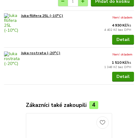
Přidat do košíku
Juka filifera 25L (-10°C)
Není skladem
4 930 Kč
/
ks
4 402 Kč
bez DPH
Detail
Juka rostrata (-20°C)
Není skladem
1 510 Kč
/
ks
1 348 Kč
bez DPH
Detail
Zákazníci také zakoupili
4