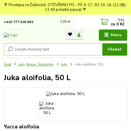
🌴 Prodejna ve Ždánicích: OTEVŘENO PO - PÁ 9-17, SO 10-16, (11:00 -
11:40 polední pauza) 🌴
0
ks
CZK
+420 777 028 663
za
0 Kč
Menu
Hledat
Úvod
Juky, Agáve, Trávovníky
Juky
Juka aloifolia, 50 L
Juka aloifolia, 50 L
Yucca aloifolia