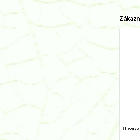
Zákazní
Hnojivo