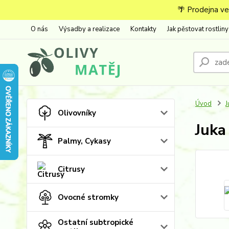
🌴 Prodejna ve
O nás
Výsadby a realizace
Kontakty
Jak pěstovat rostliny
Úvod
J
Olivovníky
Juka
Palmy, Cykasy
Citrusy
Ovocné stromky
Ostatní subtropické