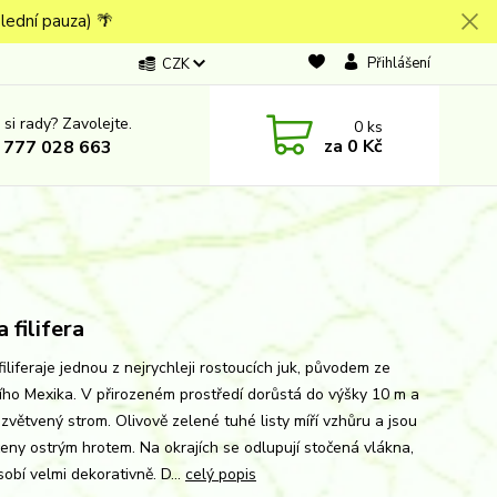
lední pauza) 🌴
Přihlášení
CZK
 si rady? Zavolejte.
0
ks
za
0 Kč
 777 028 663
 filifera
iliferaje jednou z nejrychleji rostoucích juk, původem ze
ího Mexika. V přirozeném prostředí dorůstá do výšky 10 m a
ozvětvený strom. Olivově zelené tuhé listy míří vzhůru a jsou
eny ostrým hrotem. Na okrajích se odlupují stočená vlákna,
obí velmi dekorativně. D...
celý popis