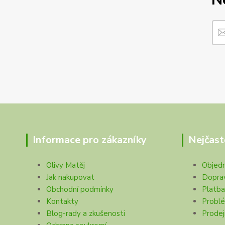
Informace pro zákazníky
Nejčast
Olivy Matěj
Objed
Jak nakupovat
Dopra
Obchodní podmínky
Platba
Kontakty
Problé
Blog-rady a zkušenosti
Prodej