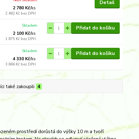
Není skladem
Detail
2 780 Kč
/
ks
2 482 Kč
bez DPH
Skladem
Přidat do košíku
2 100 Kč
/
ks
1 875 Kč
bez DPH
Skladem
Přidat do košíku
4 330 Kč
/
ks
3 866 Kč
bez DPH
ci také zakoupili
4
irozeném prostředí dorůstá do výšky 10 m a tvoří