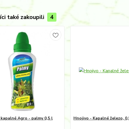
ci také zakoupili
4
 kapalné Agro - palmy 0,5 l
Hnojivo - Kapalné železo, 0,