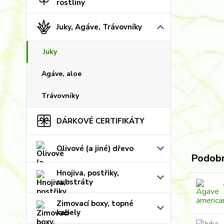
rostliny
Juky, Agáve, Trávovníky
Juky
Agáve, aloe
Trávovníky
DÁRKOVÉ CERTIFIKÁTY
Olivové (a jiné) dřevo
Podobn
Hnojiva, postřiky,
substráty
Zimovací boxy, topné
kabely