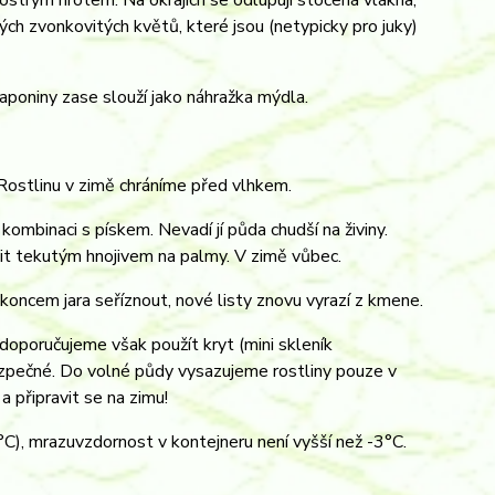
ostrým hrotem. Na okrajích se odlupují stočená vlákna,
ch zvonkovitých květů, které jsou (netypicky pro juky)
saponiny zase slouží jako náhražka mýdla.
 Rostlinu v zimě chráníme před vlhkem.
ombinaci s pískem. Nevadí jí půda chudší na živiny.
šit tekutým hnojivem na palmy. V zimě vůbec.
 koncem jara seříznout, nové listy znovu vyrazí z kmene.
 doporučujeme však použít kryt (mini skleník
bezpečné. Do volné půdy vysazujeme rostliny pouze v
 připravit se na zimu!
°C), mrazuvzdornost v kontejneru není vyšší než -3°C.