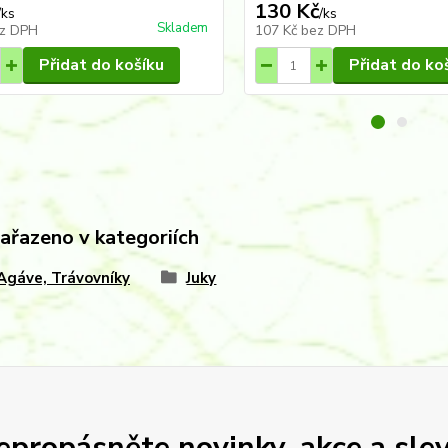
130 Kč
/
ks
/
ks
Skladem
z DPH
107 Kč
bez DPH
Přidat do košíku
Přidat do ko
zařazeno v kategoriích
 Agáve, Trávovníky
Juky
epropásněte novinky, akce a slev