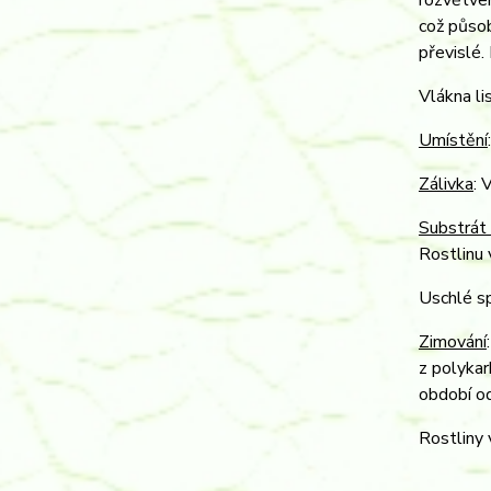
rozvětven
což působ
převislé.
Vlákna li
Umístění
Zálivka
: 
Substrát 
Rostlinu 
Uschlé sp
Zimování
z polykar
období od
Rostliny 