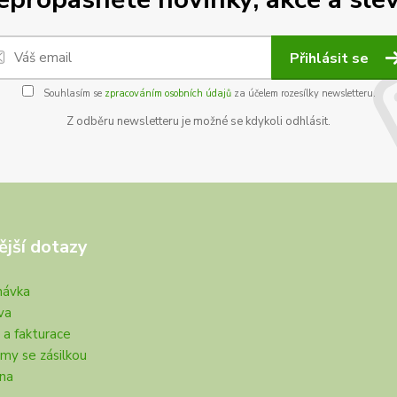
Přihlásit se
Souhlasím se
zpracováním osobních údajů
za účelem rozesílky newsletteru.
Z odběru newsletteru je možné se kdykoli odhlásit.
ější dotazy
návka
va
 a fakturace
my se zásilkou
na