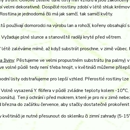
ý strom. Olivově zelené tuhé listy míří vzhůru a jsou zakončeny 
í velmi dekorativně. Dospělé rostliny zdobí v létě shluk krémový
 Rostlina je jednodomá čili má jak samčí, tak samičí květy.
stů používají domorodci na výrobu lan a rohoží, kořeny obsahující 
: Vyžaduje plné slunce a stanoviště raději kryté před větrem.
V létě zaléváme mírně, až když substrát proschne, v zimě vůbec.
a živiny
: Pěstujeme ve velmi propustném substrátu (na palmy) v k
ve volné půdě tedy není třeba hnojit, v květináči můžeme přilep
odní listy odstraňujeme pro lepší vzhled. Přerostlé rostliny lze
: Volně vysazená Y. filifera v půdě zvládne teploty kolem -10°C,
bonátu). Ten ji ochrání i před mokrem, které je pro ni v zimě ne
 března do začátku července, aby stačily dostatečně prokořenit a
v květináči je nutné přesunout do skleníku či zimní zahrady (5-15