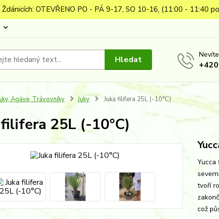
 Ždánicích: OTEVŘENO PO - PÁ 9-17, SO 10-16, (11:00 - 11:40 po
Nevíte
Hledat
+420
uky, Agáve, Trávovníky
Juky
Juka filifera 25L (-10°C)
 filifera 25L (-10°C)
Yucca
Yucca f
severn
tvoří r
zakonč
což půs