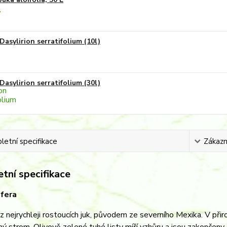
Dasylirion serratifolium (10l)
Dasylirion serratifolium (30l)
etní specifikace
Zákazní
tní specifikace
ifera
 z nejrychleji rostoucích juk, původem ze severního Mexika. V př