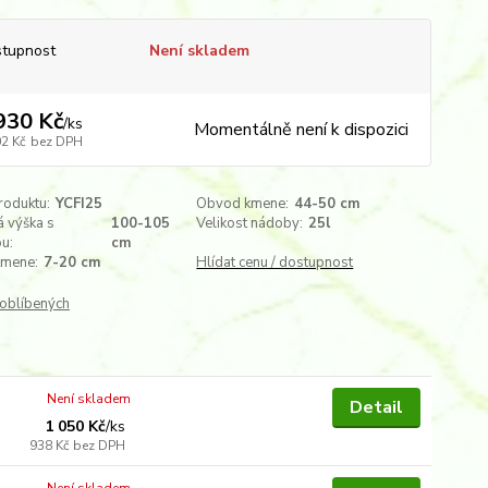
tupnost
Není skladem
930 Kč
/
ks
Momentálně není k dispozici
02 Kč
bez DPH
roduktu:
YCFI25
Obvod kmene:
44-50 cm
 výška s
100-105
Velikost nádoby:
25l
u:
cm
kmene:
7-20 cm
Hlídat cenu / dostupnost
oblíbených
Není skladem
Detail
1 050 Kč
/
ks
938 Kč
bez DPH