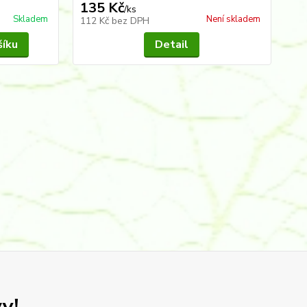
135 Kč
1
/
ks
Skladem
Není skladem
112 Kč
bez DPH
95
šíku
Detail
y!