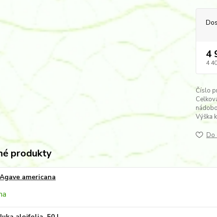
Dos
4 
4 4
Číslo p
Celková
nádobo
Výška 
Do 
é produkty
Agave americana
Juka aloifolia, 50 L