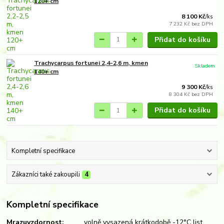
120+ cm
8 100 Kč
/
ks
7 232 Kč
bez DPH
Přidat do košíku
Trachycarpus fortunei 2,4-2,6 m, kmen
Skladem
140+ cm
9 300 Kč
/
ks
8 304 Kč
bez DPH
Přidat do košíku
Kompletní specifikace
Zákazníci také zakoupili
4
Kompletní specifikace
Mrazuvzdornost:
volně vysazená krátkodobě -12°C list,