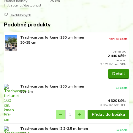
Průměr nádoby:
75 cm
Hlídat cenu / dostupnost
Do oblíbených
Podobné produkty
Trachycarpus fortunei 150 cm, kmen
Není skladem
30-35 cm
cena od
2 440 Kč
/
ks
cena od
2 179 Kč
bez DPH
Detail
Trachycarpus fortunei 160 cm, kmen
Skladem
50+ cm
4 320 Kč
/
ks
3 857 Kč
bez DPH
Přidat do košíku
Trachycarpus fortunei 2,2-2,5 m, kmen
Skladem