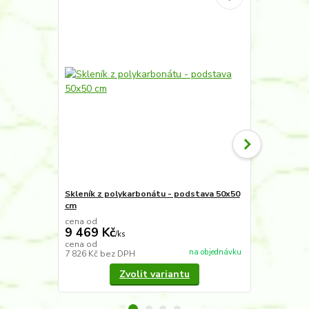
Skleník z polykarbonátu - podstava 50x50
Hnojivo - Ka
cm
cena od
9 469 Kč
/
ks
130 Kč
cena od
/
ks
na objednávku
7 826 Kč
bez DPH
107 Kč
bez 
Zvolit variantu