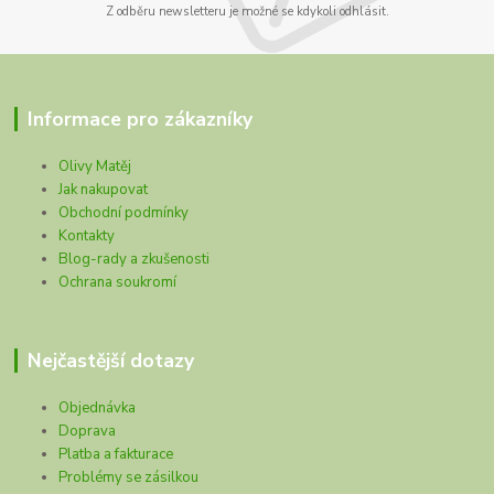
Z odběru newsletteru je možné se kdykoli odhlásit.
Informace pro zákazníky
Olivy Matěj
Jak nakupovat
Obchodní podmínky
Kontakty
Blog-rady a zkušenosti
Ochrana soukromí
Nejčastější dotazy
Objednávka
Doprava
Platba a fakturace
Problémy se zásilkou