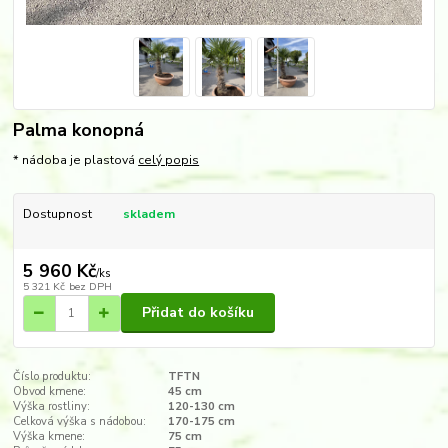
Palma konopná
* nádoba je plastová
celý popis
Dostupnost
skladem
5 960 Kč
/
ks
5 321 Kč
bez DPH
Přidat do košíku
Číslo produktu:
TFTN
Obvod kmene:
45 cm
Výška rostliny:
120-130 cm
Celková výška s nádobou:
170-175 cm
Výška kmene:
75 cm