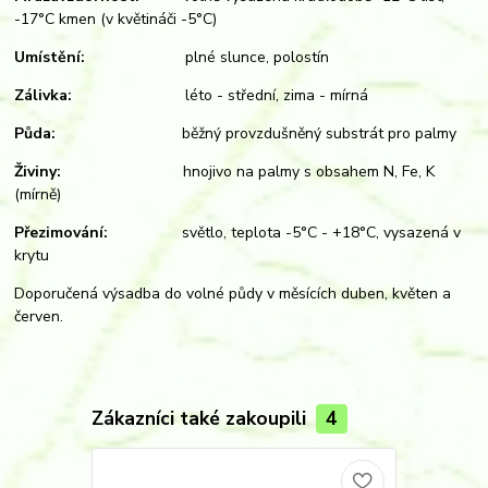
-17°C kmen (v květináči -5°C)
Umístění:
plné slunce, polostín
Zálivka:
léto - střední, zima - mírná
Půda:
běžný provzdušněný substrát pro palmy
Živiny:
hnojivo na palmy s obsahem N, Fe, K
(mírně)
Přezimování:
světlo, teplota -5°C - +18°C, vysazená v
krytu
Doporučená výsadba do volné půdy v měsících duben, květen a
červen.
Zákazníci také zakoupili
4