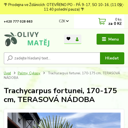
🌴 Prodejna ve Ždánicích: OTEVŘENO PO - PÁ 9-17, SO 10-16, (11:00 -
11:40 polední pauza) 🌴
0
ks
CZK
+420 777 028 663
za
0 Kč
Menu
Hledat
Úvod
Palmy, Cykasy
Trachycarpus fortunei, 170-175 cm, TERASOVÁ
NÁDOBA
Trachycarpus fortunei, 170-175
cm, TERASOVÁ NÁDOBA