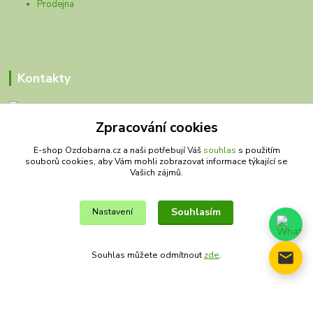
Prodejna
Kontakty
Zpracování cookies
Olivy Matěj
E-shop Ozdobarna.cz a naši potřebují Váš
souhlas
s použitím
souborů cookies, aby Vám mohli zobrazovat informace týkající se
Kristýna Matějková
Vašich zájmů.
+420 777 028 663
olivymatej@seznam.cz
Souhlasím
Nastavení
Souhlas můžete odmítnout
zde
.
© Copyright 2019 – 2026 Olivy Matěj