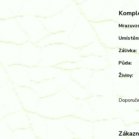
Komple
Mrazuvz
Umí
Zál
Pů
Ži
Doporuče
Zákazní