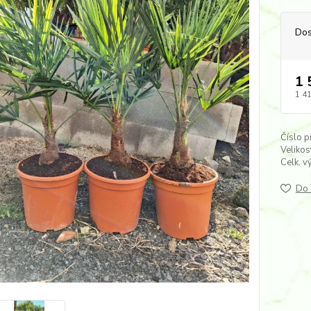
Dos
1 
1 4
Číslo p
Velikos
Celk. v
Do 