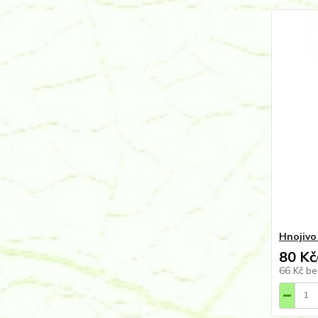
Hnojivo
80 Kč
66 Kč
be