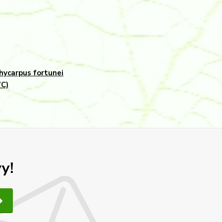
hycarpus fortunei
°C)
y!