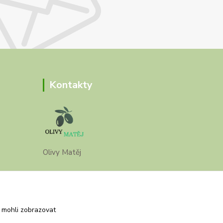
Kontakty
Olivy Matěj
Kristýna Matějková
+420 777 028 663
 mohli zobrazovat
olivymatej@seznam.cz