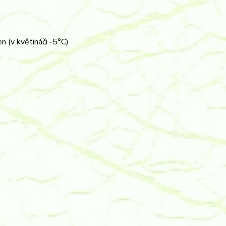
(v květináči -5°C)