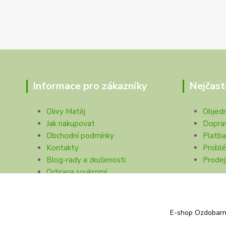
Informace pro zákazníky
Nejčast
Olivy Matěj
Objed
Jak nakupovat
Dopra
Obchodní podmínky
Platba
Kontakty
Problé
Blog-rady a zkušenosti
Prodej
Ochrana soukromí
E-shop Ozdobarna