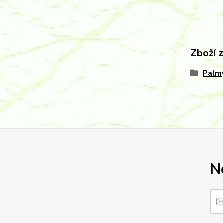
Zboží 
Palmy
N