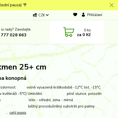
lední pauza) 🌴
Přihlášení
CZK
 si rady? Zavolejte.
0
ks
za
0 Kč
 777 028 663
 kmen 25+ cm
ma konopná
zdornost: volně vysazená krátkodobě -12°C list, -15°C
(v květináči -5°C) Umístění: plné slunce, polostín
ka: léto - střední, zima - mírná
: běžný provzdušněný substrát pro palmy
: ...
celý popis