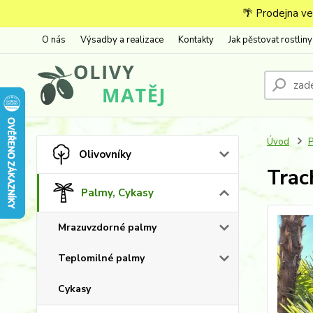
🌴 Prodejna ve
O nás
Výsadby a realizace
Kontakty
Jak pěstovat rostliny
Úvod
P
Olivovníky
Trac
Palmy, Cykasy
Mrazuvzdorné palmy
Teplomilné palmy
Cykasy