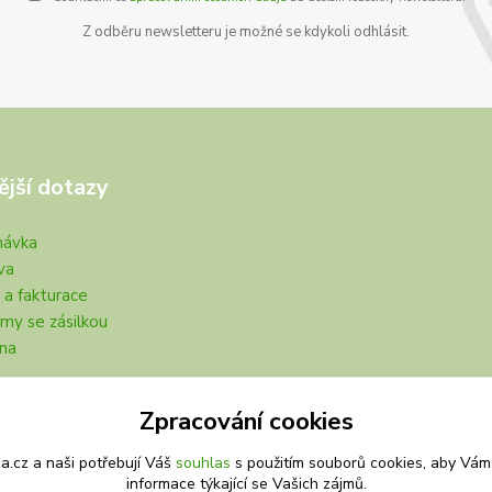
Z odběru newsletteru je možné se kdykoli odhlásit.
ější dotazy
návka
va
 a fakturace
my se zásilkou
na
Zpracování cookies
.cz a naši potřebují Váš
souhlas
s použitím souborů cookies, aby Vám
informace týkající se Vašich zájmů.