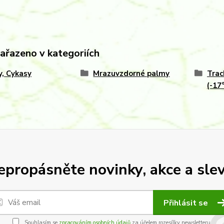
zařazeno v kategoriích
, Cykasy
Mrazuvzdorné palmy
Trac
(-17
epropásněte novinky, akce a slev
Přihlásit se
Souhlasím se
zpracováním osobních údajů
za účelem rozesílky newsletteru.