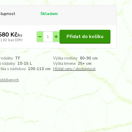
tupnost
Skladem
580 Kč
/
ks
Přidat do košíku
11 Kč
bez DPH
roduktu:
TF
Výška rostliny:
80-90 cm
t nádoby:
10-15 L
Výška kmene:
25+ cm
ýška s nádobou:
100-110 cm
Hlídat cenu / dostupnost
oblíbených