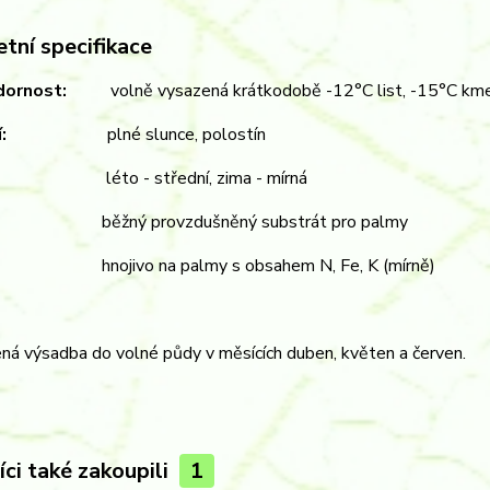
tní specifikace
dornost:
volně vysazená krátkodobě -12°C list, -15°C kmen 
stění:
plné slunce, polostín
ivka:
léto - střední, zima - mírná
da:
běžný provzdušněný substrát pro palmy
viny:
hnojivo na palmy s obsahem N, Fe, K (mírně)
ná výsadba do volné půdy v měsících duben, květen a červen.
ci také zakoupili
1