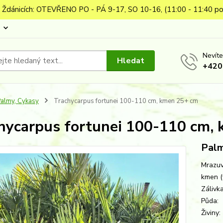
 Ždánicích: OTEVŘENO PO - PÁ 9-17, SO 10-16, (11:00 - 11:40 po
Nevíte
Hledat
+420
almy, Cykasy
Trachycarpus fortunei 100-110 cm, kmen 25+ cm
hycarpus fortunei 100-110 cm,
Pal
Mrazuv
kmen 
Záliv
Půda
Živiny