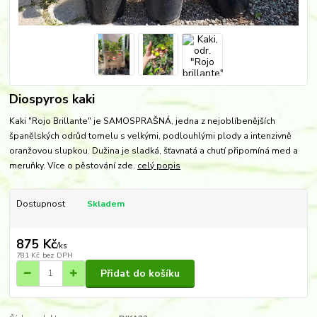
Diospyros kaki
Kaki "Rojo Brillante" je SAMOSPRAŠNÁ, jedna z nejoblíbenějších
španělských odrůd tomelu s velkými, podlouhlými plody a intenzivně
oranžovou slupkou. Dužina je sladká, šťavnatá a chutí připomíná med a
meruňky. Více o pěstování zde.
celý popis
Dostupnost
Skladem
875 Kč
/
ks
781 Kč
bez DPH
Přidat do košíku