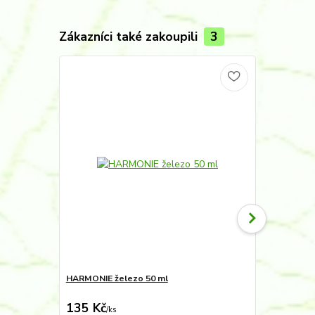
Zákazníci také zakoupili
3
Novinka
HARMONIE železo 50 ml
Hnojivo kap
135 Kč
140 Kč
/
ks
/
ks