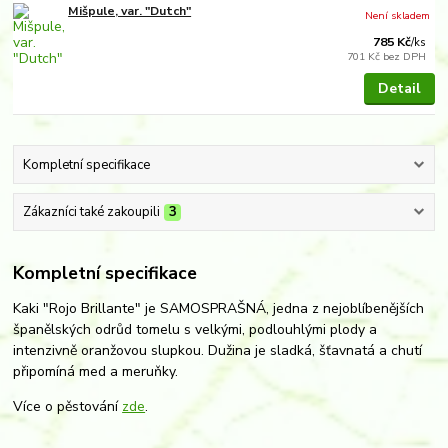
Mišpule, var. "Dutch"
Není skladem
785 Kč
/
ks
701 Kč
bez DPH
Detail
Kompletní specifikace
Zákazníci také zakoupili
3
Kompletní specifikace
Kaki "Rojo Brillante" je SAMOSPRAŠNÁ, jedna z nejoblíbenějších
španělských odrůd tomelu s velkými, podlouhlými plody a
intenzivně oranžovou slupkou. Dužina je sladká, šťavnatá a chutí
připomíná med a meruňky.
Více o pěstování
zde
.