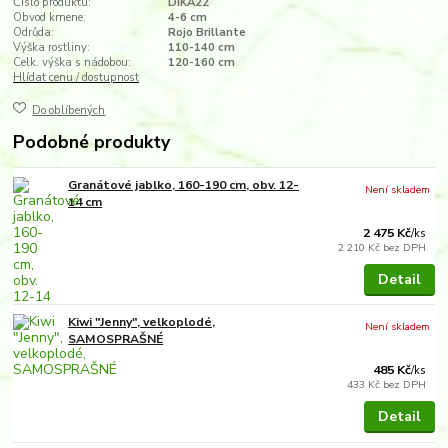
Číslo produktu:
DIKA22
Obvod kmene:
4-6 cm
Odrůda:
Rojo Brillante
Výška rostliny:
110-140 cm
Celk. výška s nádobou:
120-160 cm
Hlídat cenu / dostupnost
Do oblíbených
Podobné produkty
Granátové jablko, 160-190 cm, obv. 12-
Není skladem
14 cm
2 475 Kč
/
ks
2 210 Kč
bez DPH
Detail
Kiwi "Jenny", velkoplodé,
Není skladem
SAMOSPRAŠNÉ
485 Kč
/
ks
433 Kč
bez DPH
Detail