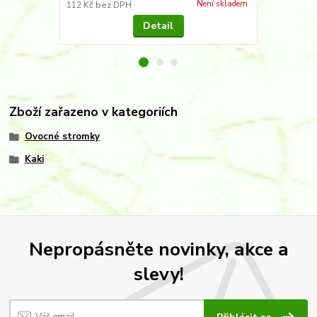
Není skladem
112 Kč
bez DPH
116 Kč
bez 
Detail
Zboží zařazeno v kategoriích
Ovocné stromky
Kaki
Nepropásněte novinky, akce a
slevy!