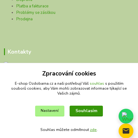
Platba a fakturace
Problémy se zásilkou
Prodejna
Kontakty
Zpracování cookies
Olivy Matěj
E-shop Ozdobarna.cz a naši potřebují Váš
souhlas
s použitím
souborů cookies, aby Vám mohli zobrazovat informace týkající se
Kristýna Matějková
Vašich zájmů.
+420 777 028 663
olivymatej@seznam.cz
Souhlasím
Nastavení
Souhlas můžete odmítnout
zde
.