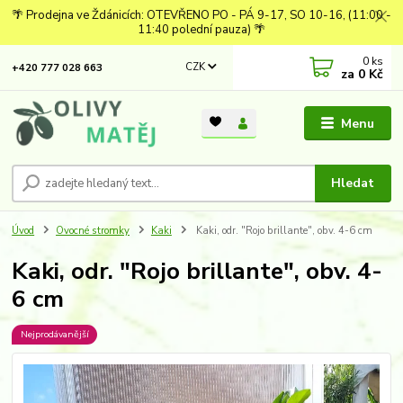
🌴 Prodejna ve Ždánicích: OTEVŘENO PO - PÁ 9-17, SO 10-16, (11:00 -
11:40 polední pauza) 🌴
0
ks
CZK
+420 777 028 663
za
0 Kč
Menu
Hledat
Úvod
Ovocné stromky
Kaki
Kaki, odr. "Rojo brillante", obv. 4-6 cm
Kaki, odr. "Rojo brillante", obv. 4-
6 cm
Nejprodávanější