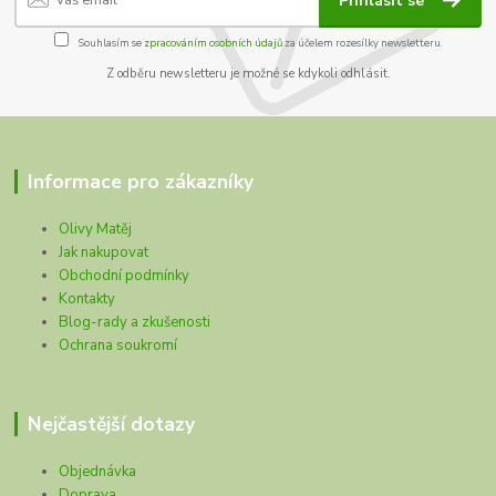
Přihlásit se
Souhlasím se
zpracováním osobních údajů
za účelem rozesílky newsletteru.
Z odběru newsletteru je možné se kdykoli odhlásit.
Informace pro zákazníky
Olivy Matěj
Jak nakupovat
Obchodní podmínky
Kontakty
Blog-rady a zkušenosti
Ochrana soukromí
Nejčastější dotazy
Objednávka
Doprava