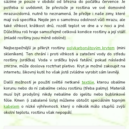
sázíme je pouze v období od března do počátku července. Je
potřeba si uvědomit, že přestože je rostlina ve své domovině
mrazuvzdorná, nutně to neznamená, že přežije i naše zimy, které
mají svá specifika. Nejde jen o samotnou odolnost vůči mrazu, ale
také vlhkost, krátkost dnů, rozdíl teplot ve dne a v noci a jiné.
Důležitou roli hraje samozřejmě celková kondice rostliny a její stáří
(mladé rostliny jsou méně odolné).
Nejbezpečnější je přikrýt rostliny
polykarbonátovým krytem
(mini
skleníkem). Ten chrání i proti vlhkosti a zatečení vody do středu
rostliny (srdíčka). Voda v srdíčku bývá fatální, pokud následně
zmrzne, může doslova roztrhat pletivo. Kryt je možné zakoupit na
internetu, šikovný kutil ho však jistě zvládne vyrobit sám levněji.
Další možností je použití světlé netkané
textilie
, kterou obalíme
korunu nebo do ní zabalíme celou rostlinu (třeba palmy). Materiál
musí být prodyšný, nikdy nebalíme do igelitu nebo bublinkové
fólie. Kmen (i zabalené listy) můžeme obtočit speciálním topným
kabelem
o nízké výhřevnosti, který o několik málo stupňů zvýší
okolní teplotu, rostlinu však nepopálí.