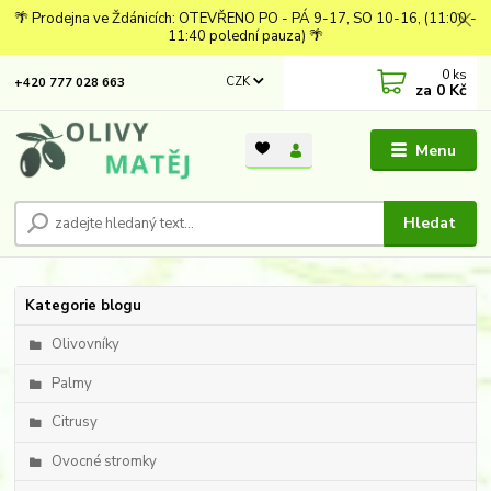
🌴 Prodejna ve Ždánicích: OTEVŘENO PO - PÁ 9-17, SO 10-16, (11:00 -
11:40 polední pauza) 🌴
0
ks
CZK
+420 777 028 663
za
0 Kč
Menu
Hledat
Kategorie blogu
Olivovníky
Palmy
Citrusy
Ovocné stromky