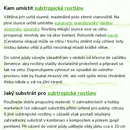
Kam umístit
subtropické rostliny
Většina jich uvítá slunné, maximálně polo stinné stanoviště. Na
plné slunce určitě umístěte
eukalypty
,
granátovníky
,
vavříny
,
olivovníky
,
oleandry
. Rostliny milující slunce sice ve stínu
prosperují, mnohdy ale na úkor kvetení. Rohovník neboli
karob
(Ceratonia siliqua) může ve stínu i trochu změnit svůj vzhled, listy
rostou daleko větší a příliš nevznikají mladé krátké větve.
Do volné půdy sázejte zásadně jen v období od března do začátku
července, aby rostliny stačily dostatečně prokořenit a připravit se
tak na zimu. Doporučujeme vyhnout se výsadbě do volného
prostoru, kde by foukal mrazivý vítr, ale volit spíše místo chráněné
třeba někde u zdi na jižní straně.
Jaký substrát pro
subtropické rostliny
Používejte dobře propustný materiál. V zahradnictvích a hobby
marketech lze zakoupit substráty přímo určené pro palmy, citrusy
či jiné subtropické rostliny, v zásadě však postačí obyčejný
zahradnický substrát v kombinaci s kompostem a pískem (popř.
perlitem). Při sázení do volné půdy udělejte vždy jámu cca o 10 cm