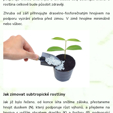
rostlina celkově bude působit zdravěji.
Zhruba od září přihnojujte draselno-fosforečnatým hnojivem na
podporu vyzrání pletiva před zimou. V zimě hnojíme minimálně
nebo vůbec.
Jak zimovat subtropické rostliny
Jak již bylo řečeno, od konce léta snížíme zálivku, přestaneme
hnojit dusíkem (N), který podporuje růst výhonů, a přejdeme na
hnojiva s vyšším obsahem draslíku (K) a fosforu (P), podporující