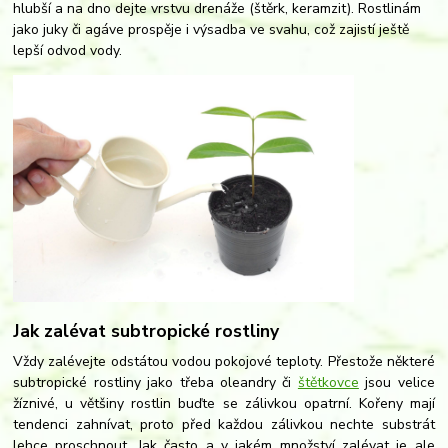
hlubší a na dno dejte vrstvu drenáže (štěrk, keramzit). Rostlinám
jako juky či agáve prospěje i výsadba ve svahu, což zajistí ještě
lepší odvod vody.
Jak zalévat subtropické rostliny
Vždy zalévejte odstátou vodou pokojové teploty. Přestože některé
subtropické rostliny jako třeba oleandry či
štětkovce
jsou velice
žíznivé, u většiny rostlin buďte se zálivkou opatrní. Kořeny mají
tendenci zahnívat, proto před každou zálivkou nechte substrát
lehce proschnout. Jak často a v jakém množství zalévat je ale