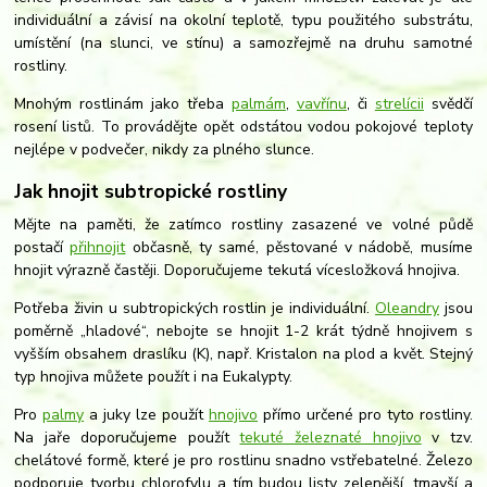
individuální a závisí na okolní teplotě, typu použitého substrátu,
umístění (na slunci, ve stínu) a samozřejmě na druhu samotné
rostliny.
Mnohým rostlinám jako třeba
palmám
,
vavřínu
, či
strelícii
svědčí
rosení listů. To provádějte opět odstátou vodou pokojové teploty
nejlépe v podvečer, nikdy za plného slunce.
Jak hnojit subtropické rostliny
Mějte na paměti, že zatímco rostliny zasazené ve volné půdě
postačí
přihnojit
občasně, ty samé, pěstované v nádobě, musíme
hnojit výrazně častěji. Doporučujeme tekutá vícesložková hnojiva.
Potřeba živin u subtropických rostlin je individuální.
Oleandry
jsou
poměrně „hladové“, nebojte se hnojit 1-2 krát týdně hnojivem s
vyšším obsahem draslíku (K), např. Kristalon na plod a květ. Stejný
typ hnojiva můžete použít i na Eukalypty.
Pro
palmy
a juky lze použít
hnojivo
přímo určené pro tyto rostliny.
Na jaře doporučujeme použít
tekuté železnaté hnojivo
v tzv.
chelátové formě, které je pro rostlinu snadno vstřebatelné. Železo
podporuje tvorbu chlorofylu a tím budou listy zelenější, tmavší a