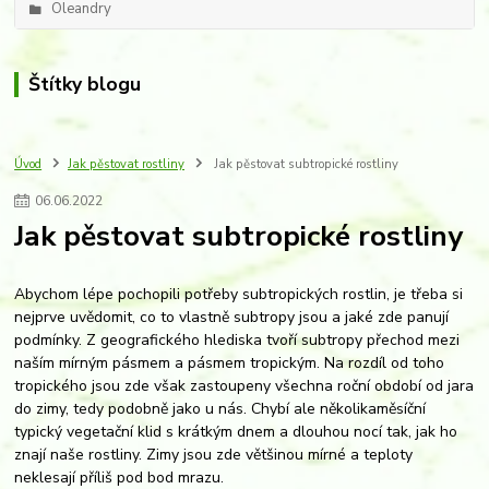
Oleandry
Štítky blogu
Úvod
Jak pěstovat rostliny
Jak pěstovat subtropické rostliny
06
.
06
.
2022
Jak pěstovat subtropické rostliny
Abychom lépe pochopili potřeby subtropických rostlin, je třeba si
nejprve uvědomit, co to vlastně subtropy jsou a jaké zde panují
podmínky. Z geografického hlediska tvoří subtropy přechod mezi
naším mírným pásmem a pásmem tropickým. Na rozdíl od toho
tropického jsou zde však zastoupeny všechna roční období od jara
do zimy, tedy podobně jako u nás. Chybí ale několikaměsíční
typický vegetační klid s krátkým dnem a dlouhou nocí tak, jak ho
znají naše rostliny. Zimy jsou zde většinou mírné a teploty
neklesají příliš pod bod mrazu.