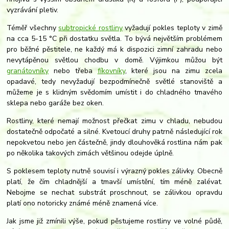
vyzrávání pletiv.
Téměř všechny
subtropické rostliny
vyžadují pokles teploty v zimě
na cca 5-15 °C při dostatku světla. To bývá největším problémem
pro běžné pěstitele, ne každý má k dispozici zimní zahradu nebo
nevytápěnou světlou chodbu v domě. Výjimkou můžou být
granátovníky
nebo třeba
fíkovníky
, které jsou na zimu zcela
opadavé, tedy nevyžadují bezpodmínečně světlé stanoviště a
můžeme je s klidným svědomím umístit i do chladného tmavého
sklepa nebo garáže bez oken.
Rostliny, které nemají možnost přečkat zimu v chladu, nebudou
dostatečně odpočaté a silné. Kvetoucí druhy patrně následující rok
nepokvetou nebo jen částečně, jindy dlouhověká rostlina nám pak
po několika takových zimách většinou odejde úplně.
S poklesem teploty nutně souvisí i výrazný pokles zálivky. Obecně
platí, že čím chladnější a tmavší umístění, tím méně zalévat.
Nebojme se nechat substrát proschnout, se zálivkou opravdu
platí ono notoricky známé méně znamená více.
Jak jsme již zmínili výše, pokud pěstujeme rostliny ve volné půdě,