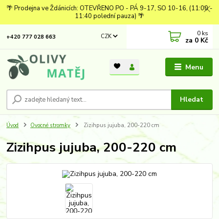
🌴 Prodejna ve Ždánicích: OTEVŘENO PO - PÁ 9-17, SO 10-16, (11:00 -
11:40 polední pauza) 🌴
0
ks
CZK
+420 777 028 663
za
0 Kč
Menu
Hledat
Úvod
Ovocné stromky
Zizihpus jujuba, 200-220 cm
Zizihpus jujuba, 200-220 cm