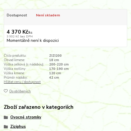
Dostupnost
Není skladem
4 370 Kč
/
ks
3 902 Kč
bez DPH
Momentálně není k dispozici
Číslo produktu:
ZIZI200
Obvod kmene:
18 cm
Výška celková (s nádobou):
200-220 cm
Výška rostliny:
170-190 cm
Výška kmene:
120 cm
Průměr nádoby:
42 cm
Hlídat cenu / dostupnost
Do oblíbených
Zboží zařazeno v kategoriích
Ovocné stromky
Ziziphus