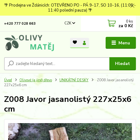
🌴 Prodejna ve Ždánicích: OTEVŘENO PO - PÁ 9-17, SO 10-16, (11:00 -
11:40 polední pauza) 🌴
0
ks
CZK
+420 777 028 663
za
0 Kč
Menu
Hledat
Úvod
Olivové (a jiné) dřevo
UNIKÁTNÍ DESKY
Z008 Javor jasanolistý
227x25x6 cm
Z008 Javor jasanolistý 227x25x6
cm