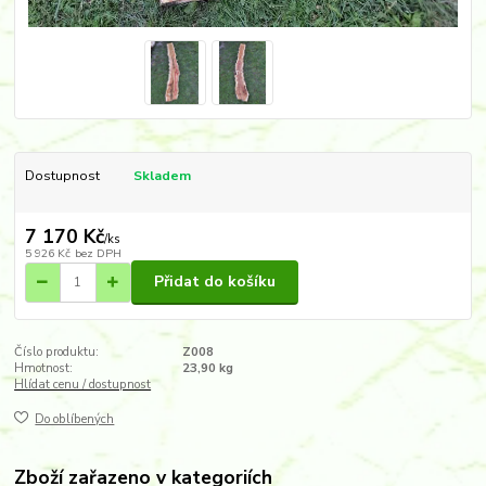
Dostupnost
Skladem
7 170 Kč
/
ks
5 926 Kč
bez DPH
Přidat do košíku
Číslo produktu:
Z008
Hmotnost:
23,90 kg
Hlídat cenu / dostupnost
Do oblíbených
Zboží zařazeno v kategoriích