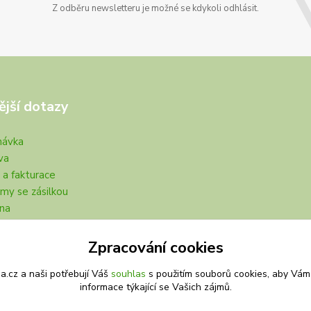
Z odběru newsletteru je možné se kdykoli odhlásit.
ější dotazy
návka
va
 a fakturace
my se zásilkou
na
Zpracování cookies
.cz a naši potřebují Váš
souhlas
s použitím souborů cookies, aby Vám
informace týkající se Vašich zájmů.