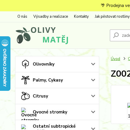
🌴 Prodejna ve
O nás
Výsadby a realizace
Kontakty
Jak pěstovat rostliny
Úvod
O
Olivovníky
Z002
Palmy, Cykasy
Citrusy
Ovocné stromky
Ostatní subtropické