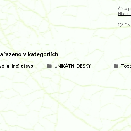
Číslo p
Hlídat 
Do 
zařazeno v kategoriích
vé (a jiné) dřevo
UNIKÁTNÍ DESKY
Topo