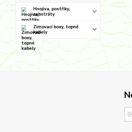
Hnojiva, postřiky,
substráty
Zimovací boxy, topné
kabely
N