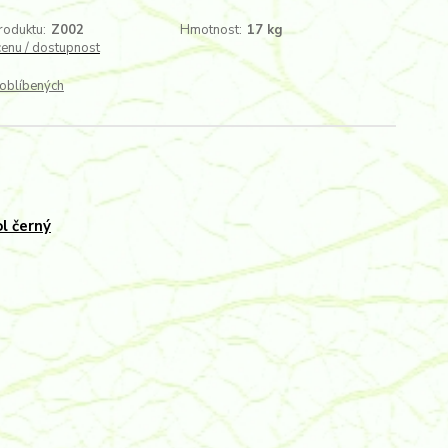
roduktu:
Z002
Hmotnost:
17 kg
cenu / dostupnost
oblíbených
l černý