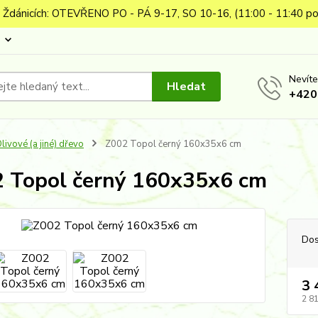
 Ždánicích: OTEVŘENO PO - PÁ 9-17, SO 10-16, (11:00 - 11:40 po
Nevíte
Hledat
+420
livové (a jiné) dřevo
Z002 Topol černý 160x35x6 cm
 Topol černý 160x35x6 cm
Dos
3 
2 8