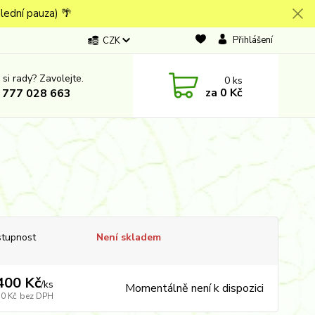
lední pauza) 🌴
Přihlášení
CZK
 si rady? Zavolejte.
0
ks
za
0 Kč
 777 028 663
tupnost
Není skladem
400 Kč
/
ks
Momentálně není k dispozici
10 Kč
bez DPH