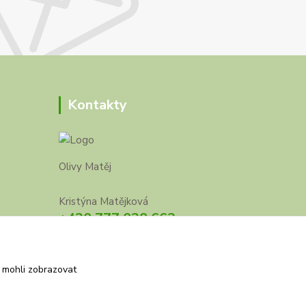
Kontakty
Olivy Matěj
Kristýna Matějková
+420 777 028 663
olivymatej@seznam.cz
 mohli zobrazovat