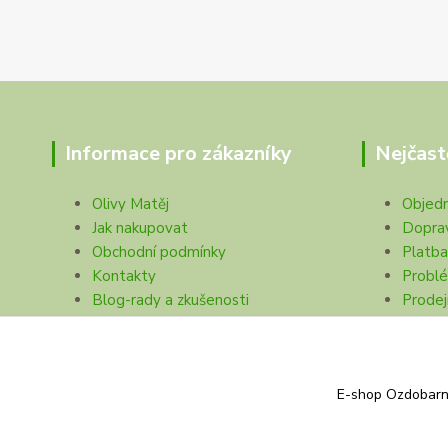
Informace pro zákazníky
Nejčast
Olivy Matěj
Objed
Jak nakupovat
Dopra
Obchodní podmínky
Platba
Kontakty
Problé
Blog-rady a zkušenosti
Prodej
Ochrana soukromí
E-shop Ozdobarna