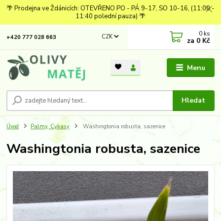
🌴 Prodejna ve Ždánicích: OTEVŘENO PO - PÁ 9-17, SO 10-16, (11:00 -
11:40 polední pauza) 🌴
0
ks
CZK
+420 777 028 663
za
0 Kč
Menu
Hledat
Úvod
Palmy, Cykasy
Washingtonia robusta, sazenice
Washingtonia robusta, sazenice