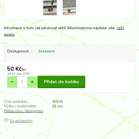
Informace o tom, jak pěstovat větší Washingtonie najdete zde.
celý
popis
Dostupnost
Skladem
50 Kč
/
ks
45 Kč
bez DPH
Přidat do košíku
Číslo produktu:
WS24
Výška s květináčem:
35 cm
Hlídat cenu / dostupnost
Do oblíbených