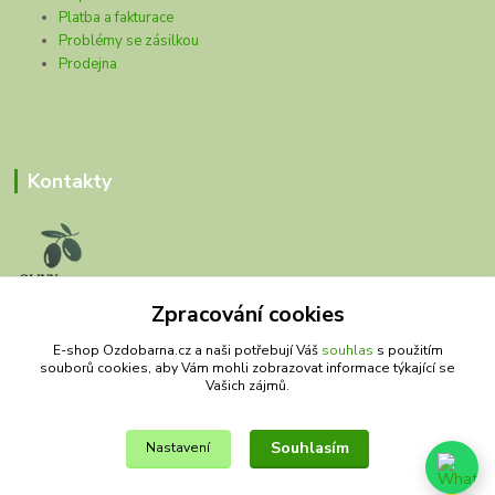
Platba a fakturace
Problémy se zásilkou
Prodejna
Kontakty
Zpracování cookies
Olivy Matěj
E-shop Ozdobarna.cz a naši potřebují Váš
souhlas
s použitím
souborů cookies, aby Vám mohli zobrazovat informace týkající se
Kristýna Matějková
Vašich zájmů.
+420 777 028 663
olivymatej@seznam.cz
Souhlasím
Nastavení