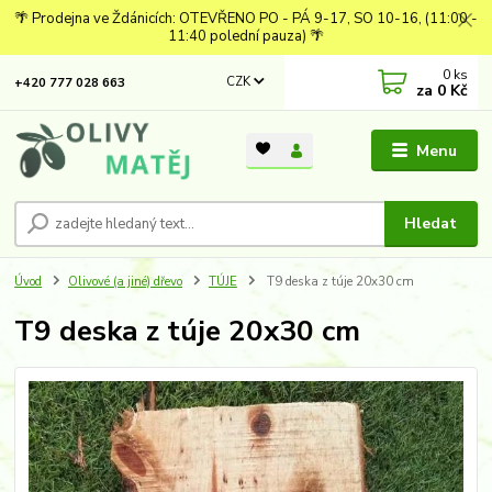
🌴 Prodejna ve Ždánicích: OTEVŘENO PO - PÁ 9-17, SO 10-16, (11:00 -
11:40 polední pauza) 🌴
0
ks
CZK
+420 777 028 663
za
0 Kč
Menu
Hledat
Úvod
Olivové (a jiné) dřevo
TÚJE
T9 deska z túje 20x30 cm
T9 deska z túje 20x30 cm