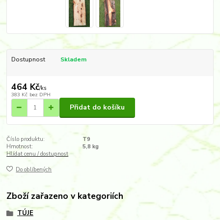
Dostupnost
Skladem
464 Kč
/
ks
383 Kč
bez DPH
Přidat do košíku
Číslo produktu:
T9
Hmotnost:
5,8 kg
Hlídat cenu / dostupnost
Do oblíbených
Zboží zařazeno v kategoriích
TÚJE