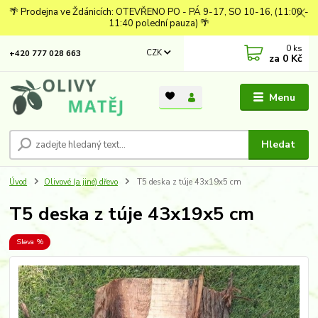
🌴 Prodejna ve Ždánicích: OTEVŘENO PO - PÁ 9-17, SO 10-16, (11:00 -
11:40 polední pauza) 🌴
0
ks
CZK
+420 777 028 663
za
0 Kč
Menu
Hledat
Úvod
Olivové (a jiné) dřevo
T5 deska z túje 43x19x5 cm
T5 deska z túje 43x19x5 cm
Sleva %