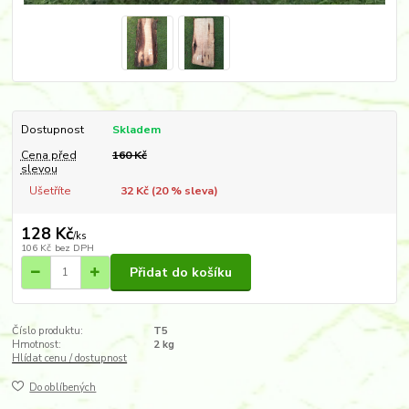
Dostupnost
Skladem
Cena před
160 Kč
slevou
Ušetříte
32 Kč (
20
% sleva)
128 Kč
/
ks
106 Kč
bez DPH
Přidat do košíku
Číslo produktu:
T5
Hmotnost:
2 kg
Hlídat cenu / dostupnost
Do oblíbených