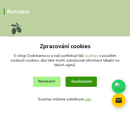
Kontakty
Zpracování cookies
Olivy Matěj
E-shop Ozdobarna.cz a naši potřebují Váš
souhlas
s použitím
souborů cookies, aby Vám mohli zobrazovat informace týkající se
Kristýna Matějková
Vašich zájmů.
+420 777 028 663
olivymatej@seznam.cz
Souhlasím
Nastavení
Souhlas můžete odmítnout
zde
.
© Copyright 2019 – 2026 Olivy Matěj
Vytvořeno na
Eshop-rychle.cz