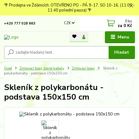
🌴 Prodejna ve Ždánicích: OTEVŘENO PO - PÁ 9-17, SO 10-16, (11:00 -
11:40 polední pauza) 🌴
0
ks
CZK
+420 777 028 663
za
0 Kč
Menu
Hledat
Úvod
Zimovací boxy, topné kabely
Zimovací boxy
Skleník z
polykarbonátu - podstava 150x150 cm
Skleník z polykarbonátu -
podstava 150x150 cm