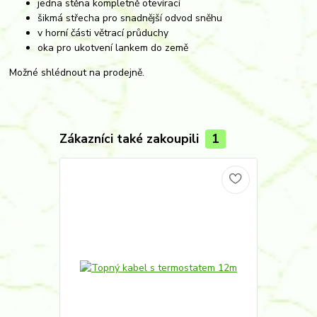
jedna stěna kompletně otevírací
šikmá střecha pro snadnější odvod sněhu
v horní části větrací průduchy
oka pro ukotvení lankem do země
Možné shlédnout na prodejně.
Zákazníci také zakoupili
1