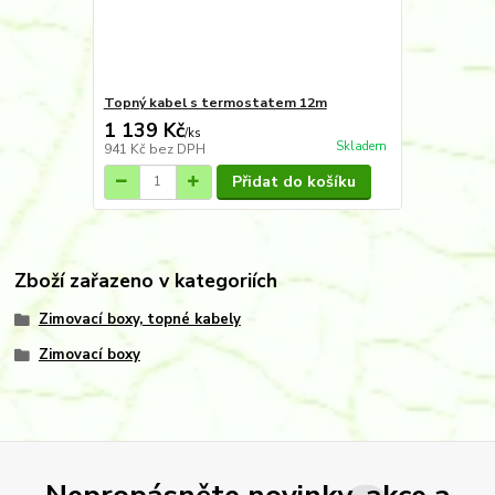
Topný kabel s termostatem 12m
1 139 Kč
/
ks
Skladem
941 Kč
bez DPH
Přidat do košíku
Zboží zařazeno v kategoriích
Zimovací boxy, topné kabely
Zimovací boxy
Nepropásněte novinky, akce a