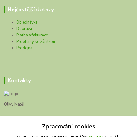
Nejčastější dotazy
Objednávka
Doprava
Platba a fakturace
Problémy se zásilkou
Prodejna
Kontakty
Olivy Matěj
Kristýna Matějková
+420 777 028 663
Zpracování cookies
E-shop Ozdobarna.cz a naši potřebují Váš
souhlas
s použitím