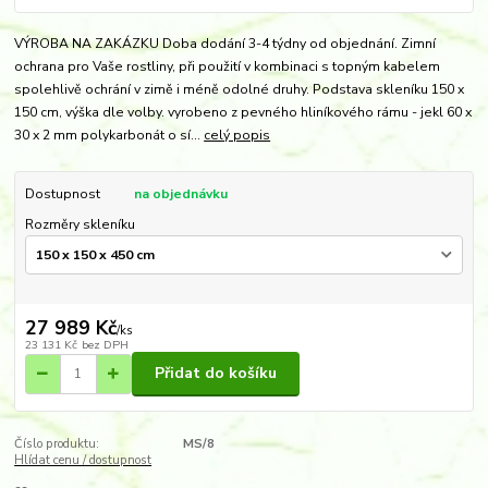
VÝROBA NA ZAKÁZKU Doba dodání 3-4 týdny od objednání. Zimní
ochrana pro Vaše rostliny, při použití v kombinaci s topným kabelem
spolehlivě ochrání v zimě i méně odolné druhy. Podstava skleníku 150 x
150 cm, výška dle volby. vyrobeno z pevného hliníkového rámu - jekl 60 x
30 x 2 mm polykarbonát o sí...
celý popis
Dostupnost
na objednávku
Rozměry skleníku
27 989 Kč
/
ks
23 131 Kč
bez DPH
Přidat do košíku
Číslo produktu:
MS/8
Hlídat cenu / dostupnost