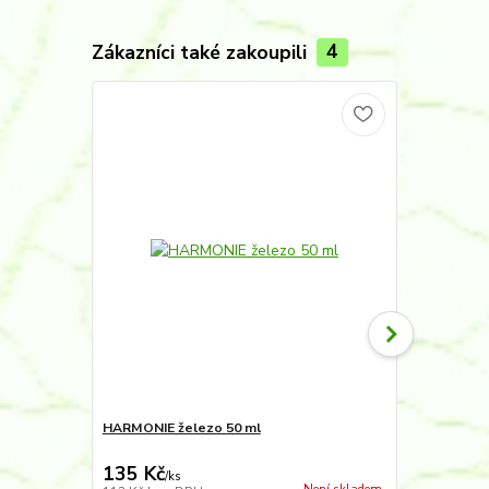
Zákazníci také zakoupili
4
Novinka
HARMONIE železo 50 ml
Hnojivo kapa
guánem a mo
135 Kč
115 Kč
/
ks
/
ks