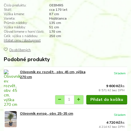
Číslo produktu:
OEBMR5
Stáří:
cca 170 let
Výška kmene:
87 cm
Varieta:
Hojiblanca
Průměr nádoby:
135 cm
Výška nádoby:
51 cm
Obvod kmene v horní části:
170 cm
Celk. výška s nádobou:
250 cm
Hlídat cenu / dostupnost
Do oblíbených
Podobné produkty
Olivovník ev. rozvět., obv. 45 cm, výška
Skladem
270 cm
9 600 Kč
/
ks
8 571 Kč
bez DPH
Přidat do košíku
Olivovník evrop., obv. 25-35 cm
Skladem
4 720 Kč
/
ks
4 214 Kč
bez DPH