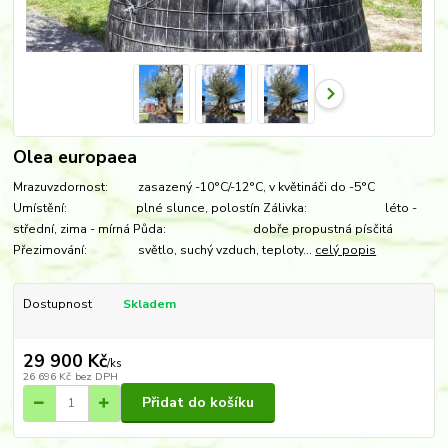
Olea europaea
Mrazuvzdornost: zasazený -10°C/-12°C, v květináči do -5°C
Umístění: plné slunce, polostín Zálivka: léto -
střední, zima - mírná Půda: dobře propustná písčitá
Přezimování: světlo, suchý vzduch, teploty...
celý popis
Dostupnost
Skladem
29 900 Kč
/
ks
26 696 Kč
bez DPH
Přidat do košíku