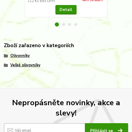
Není skladem
112 Kč
bez DPH
95 Kč
bez D
Detail
Zboží zařazeno v kategoriích
Olivovníky
Velké olivovníky
Nepropásněte novinky, akce a
slevy!
Přihlásit se