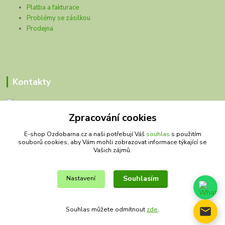
Platba a fakturace
Problémy se zásilkou
Prodejna
Kontakty
Zpracování cookies
Olivy Matěj
E-shop Ozdobarna.cz a naši potřebují Váš
souhlas
s použitím
souborů cookies, aby Vám mohli zobrazovat informace týkající se
Kristýna Matějková
Vašich zájmů.
+420 777 028 663
olivymatej@seznam.cz
Souhlasím
Nastavení
Souhlas můžete odmítnout
zde
.