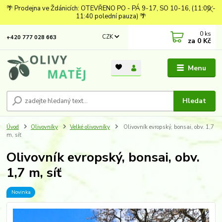
🌴 Prodejna ve Ždánicích: OTEVŘENO PO - PÁ 9-17, SO 10-16, (11:00 -
11:40 polední pauza) 🌴
0
ks
CZK
+420 777 028 663
za
0 Kč
Menu
Hledat
Úvod
Olivovníky
Velké olivovníky
Olivovník evropský, bonsai, obv. 1,7
m, síť
Olivovník evropský, bonsai, obv.
1,7 m, síť
Novinka