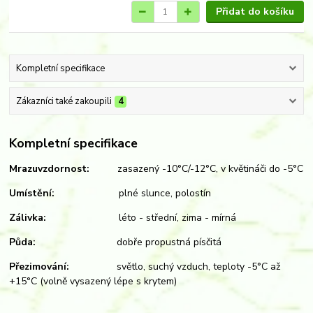
Přidat do košíku
Kompletní specifikace
Zákazníci také zakoupili
4
Kompletní specifikace
Mrazuvzdornost:
zasazený -10°C/-12°C, v květináči do -5°C
Umístění:
plné slunce, polostín
Zálivka:
léto - střední, zima - mírná
Půda:
dobře propustná písčitá
Přezimování:
světlo, suchý vzduch, teploty -5°C až
+15°C (volně vysazený lépe s krytem)