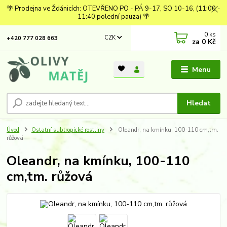
🌴 Prodejna ve Ždánicích: OTEVŘENO PO - PÁ 9-17, SO 10-16, (11:00 -
11:40 polední pauza) 🌴
0
ks
CZK
+420 777 028 663
za
0 Kč
Menu
Hledat
Úvod
Ostatní subtropické rostliny
Oleandr, na kmínku, 100-110 cm,tm.
růžová
Oleandr, na kmínku, 100-110
cm,tm. růžová