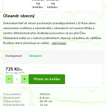
Oleandr obecný
Dekorativní keř až strom pocházející pravděpodobně z JV Asie dnes
nalezneme rozšířený a zdomácnělý v oblastech od severní Afriky a
celého Středomoží přes Arabský poloostrov až po jižní Čínu.
Očekávané květy se v našich podmínkách objevují od května do září/října.
Rostliny, které přezimují ve světlé...
celý popis
Dostupnost
Skladem
725 Kč
/
ks
647 Kč
bez DPH
Přidat do košíku
Číslo produktu:
NOK101
Obvod kmene:
6-8 cm
Výška rostliny:
80-90 cm
Průměr květináče:
22 cm