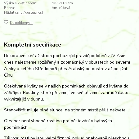
Výška s květináčem:
100-110 cm
Barva:
tm. růžová
Hlídat cenu / dostupnost
Do oblíbených
Kompletní specifikace
Dekorativní keř až strom pocházející pravděpodobně z JV Asie
dnes nalezneme rozšířený a zdomácnělý v oblastech od severní
Afriky a celého Středomoží přes Arabský poloostrov až po jižní
Čínu.
Očekávané květy se v našich podmínkách objevují od května do
září/října. Rostliny, které přezimují ve světlé zimní zahradě často
vykvétají již v dubnu.
Stanoviště
: miluje plné slunce, na stinném místě příliš nekvete.
Oleandr není vhodná rostlina pro pěstování v bytových
podmínkách.
Zálivka
: rostliny jsou velmi žíznivé, pokud opakovaně přeschnou,