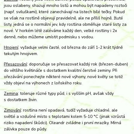
jsou oslabeny, shazují mnoho listů a mohou být napadeny roztoči
(např. sviluškami), které zanechávají na listech bílé tečky. Pokud
se však na rostlině objevují pravidelně, ale ne příliš hojně, žluté
listy, jedná se o normální jev, kdy rostlina obměňuje staré listy za
nové. V horkém létě zaléváme každý den, velké rostliny i 2x
denně, nebo můžeme umístit podmisku s vodou.
Hnojení
: vyžaduje velmi časté, od března do září 1-2 krát týdně
tekutým hnojivem.
Přesazování
: doporučuje se přesazovat každý rok (březen-duben)
do většího květináče s dostatkem kvalitní čerstvé zeminy. Při
ořezávání ponechejte některé nové výhony, nové květy se totiž
vždy objeví na výhonech z loňského roku.
Zemina
: toleruje různé typy půd, i s vyšším pH, avšak vždy
s dostatkem živin.
Zimování
: rostlina není opadavá, tudíž vyžaduje chladné, ale
světlé a vzdušné místo s teplotami kolem 5-10 °C (jinak vzrůstá
riziko napadení škůdci). Oleandr zvládne i první mrazíky. Mírná
zálivka pouze do půdy.