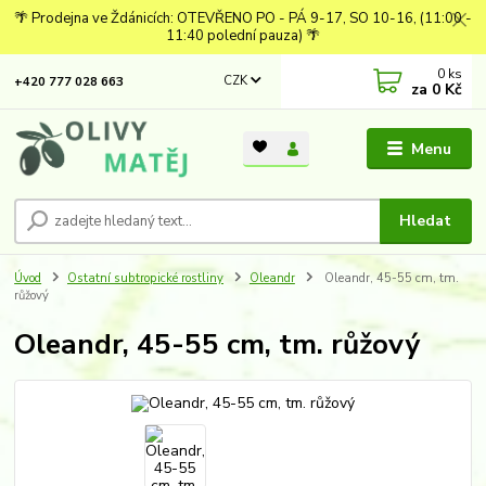
🌴 Prodejna ve Ždánicích: OTEVŘENO PO - PÁ 9-17, SO 10-16, (11:00 -
11:40 polední pauza) 🌴
0
ks
CZK
+420 777 028 663
za
0 Kč
Menu
Hledat
Úvod
Ostatní subtropické rostliny
Oleandr
Oleandr, 45-55 cm, tm.
růžový
Oleandr, 45-55 cm, tm. růžový