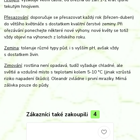
tekutým hnojivem.
Přesazování
: doporučuje se přesazovat každý rok (březen-duben)
do většího květináče s dostatkem kvalitní čerstvé zeminy. Při
ořezávání ponechejte některé nové výhony, nové květy se totiž
vždy objeví na výhonech z loňského roku.
Zemina
: toleruje různé typy půd, i s vyšším pH, avšak vždy
s dostatkem živin.
Zimování
: rostlina není opadavá, tudíž vyžaduje chladné, ale
světlé a vzdušné místo s teplotami kolem 5-10 °C (jinak vzrůstá
riziko napadení škůdci). Oleandr zvládne i první mrazíky. Mírná
zálivka pouze do půdy.
Zákazníci také zakoupili
4