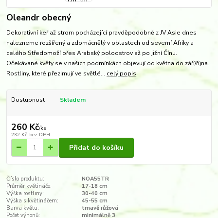
Oleandr obecný
Dekorativní keř až strom pocházející pravděpodobně z JV Asie dnes
nalezneme rozšířený a zdomácnělý v oblastech od severní Afriky a
celého Středomoží přes Arabský poloostrov až po jižní Čínu.
Očekávané květy se v našich podmínkách objevují od května do září/října.
Rostliny, které přezimují ve světlé...
celý popis
Dostupnost
Skladem
260 Kč
/
ks
232 Kč
bez DPH
Přidat do košíku
Číslo produktu:
NOA55TR
Průměr květináče:
17-18 cm
Výška rostliny:
30-40 cm
Výška s květináčem:
45-55 cm
Barva květu:
tmavě růžová
Počet výhonů:
minimálně 3