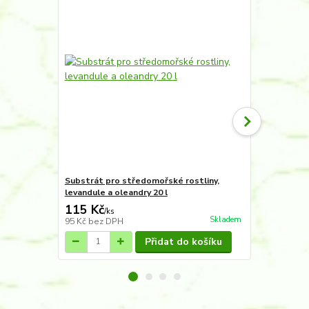
Substrát pro středomořské rostliny,
Hnojivo kapa
levandule a oleandry 20 l
oleandry 1 l
115 Kč
115 Kč
/
ks
/
ks
Skladem
95 Kč
bez DPH
95 Kč
bez D
Přidat do košíku