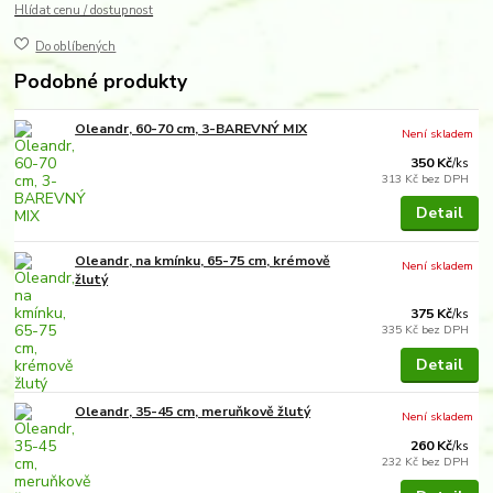
Hlídat cenu / dostupnost
Do oblíbených
Podobné produkty
Oleandr, 60-70 cm, 3-BAREVNÝ MIX
Není skladem
350 Kč
/
ks
313 Kč
bez DPH
Detail
Oleandr, na kmínku, 65-75 cm, krémově
Není skladem
žlutý
375 Kč
/
ks
335 Kč
bez DPH
Detail
Oleandr, 35-45 cm, meruňkově žlutý
Není skladem
260 Kč
/
ks
232 Kč
bez DPH