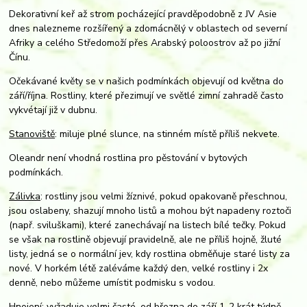
Dekorativní keř až strom pocházející pravděpodobně z JV Asie
dnes nalezneme rozšířený a zdomácnělý v oblastech od severní
Afriky a celého Středomoží přes Arabský poloostrov až po jižní
Čínu.
Očekávané květy se v našich podmínkách objevují od května do
září/října. Rostliny, které přezimují ve světlé zimní zahradě často
vykvétají již v dubnu.
Stanoviště
: miluje plné slunce, na stinném místě příliš nekvete.
Oleandr není vhodná rostlina pro pěstování v bytových
podmínkách.
Zálivka
: rostliny jsou velmi žíznivé, pokud opakovaně přeschnou,
jsou oslabeny, shazují mnoho listů a mohou být napadeny roztoči
(např. sviluškami), které zanechávají na listech bílé tečky. Pokud
se však na rostlině objevují pravidelně, ale ne příliš hojně, žluté
listy, jedná se o normální jev, kdy rostlina obměňuje staré listy za
nové. V horkém létě zaléváme každý den, velké rostliny i 2x
denně, nebo můžeme umístit podmisku s vodou.
Hnojení
: vyžaduje velmi časté, od března do září 1-2 krát týdně