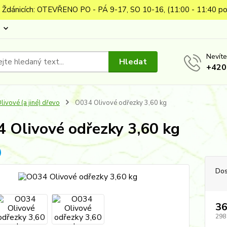
 Ždánicích: OTEVŘENO PO - PÁ 9-17, SO 10-16, (11:00 - 11:40 po
Nevíte
Hledat
+420
livové (a jiné) dřevo
O034 Olivové odřezky 3,60 kg
 Olivové odřezky 3,60 kg
Dos
36
298