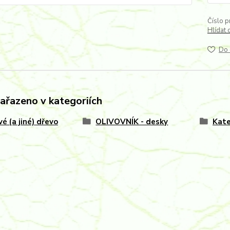
Číslo p
Hlídat 
Do 
zařazeno v kategoriích
vé (a jiné) dřevo
OLIVOVNÍK - desky
Kate