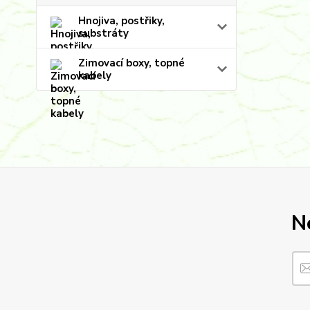
Hnojiva, postřiky,
substráty
Zimovací boxy, topné
kabely
N