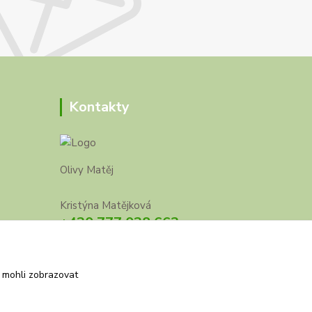
Kontakty
Olivy Matěj
Kristýna Matějková
+420 777 028 663
olivymatej@seznam.cz
 mohli zobrazovat