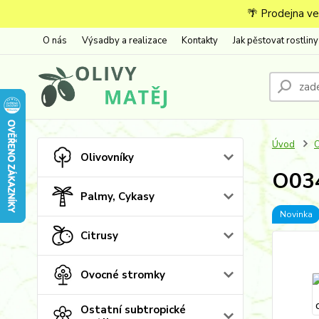
🌴 Prodejna ve
O nás
Výsadby a realizace
Kontakty
Jak pěstovat rostliny
Úvod
O
Olivovníky
O034
Palmy, Cykasy
Novinka
Citrusy
Ovocné stromky
Ostatní subtropické