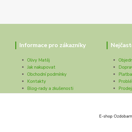
Informace pro zákazníky
Nejčast
Olivy Matěj
Objed
Jak nakupovat
Dopra
Obchodní podmínky
Platba
Kontakty
Problé
Blog-rady a zkušenosti
Prodej
Ochrana soukromí
E-shop Ozdobarna