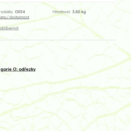
roduktu:
O034
Hmotnost:
3,60 kg
cenu / dostupnost
oblíbených
gorie O: odřezky