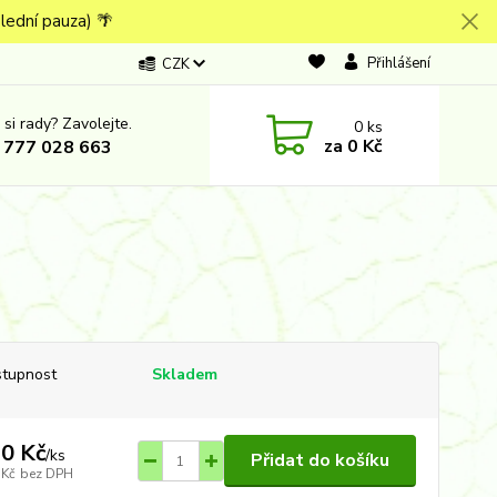
lední pauza) 🌴
Přihlášení
CZK
 si rady? Zavolejte.
0
ks
za
0 Kč
 777 028 663
tupnost
Skladem
0 Kč
/
ks
Přidat do košíku
 Kč
bez DPH