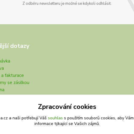
Z odběru newsletteru je možné se kdykoli odhlásit.
ější dotazy
návka
va
 a fakturace
my se zásilkou
na
Zpracování cookies
.cz a naši potřebují Váš
souhlas
s použitím souborů cookies, aby Vám
informace týkající se Vašich zájmů.