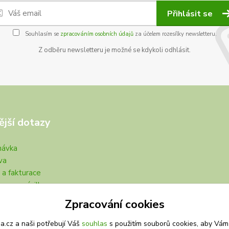
Přihlásit se
Souhlasím se
zpracováním osobních údajů
za účelem rozesílky newsletteru.
Z odběru newsletteru je možné se kdykoli odhlásit.
ější dotazy
návka
va
 a fakturace
my se zásilkou
na
Zpracování cookies
.cz a naši potřebují Váš
souhlas
s použitím souborů cookies, aby Vám