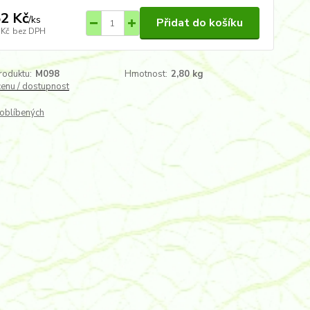
2 Kč
/
ks
Přidat do košíku
 Kč
bez DPH
roduktu:
M098
Hmotnost:
2,80 kg
cenu / dostupnost
oblíbených