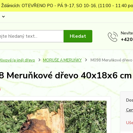
 Ždánicích: OTEVŘENO PO - PÁ 9-17, SO 10-16, (11:00 - 11:40 po
Nevíte
Hledat
+420
livové (a jiné) dřevo
MORUŠE A MERUŇKY
M098 Meruňkové dřevo
 Meruňkové dřevo 40x18x6 cm
Dos
Cen
Uše