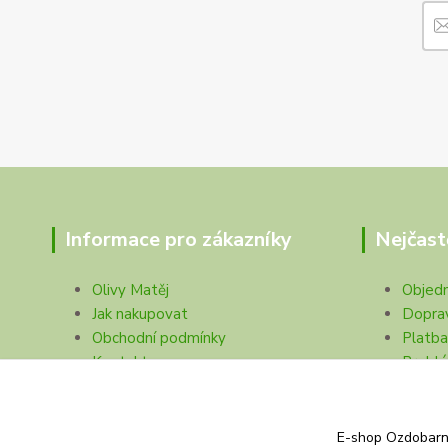
Informace pro zákazníky
Nejčast
Olivy Matěj
Objed
Jak nakupovat
Dopra
Obchodní podmínky
Platba
Kontakty
Problé
Blog-rady a zkušenosti
Prodej
Ochrana soukromí
E-shop Ozdobarna