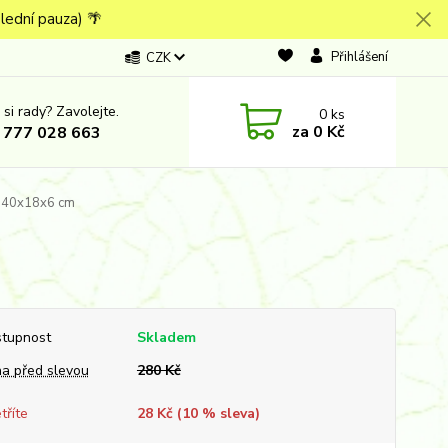
lední pauza) 🌴
Přihlášení
CZK
 si rady? Zavolejte.
0
ks
za
0 Kč
 777 028 663
 40x18x6 cm
tupnost
Skladem
a před slevou
280 Kč
tříte
28 Kč (
10
% sleva)