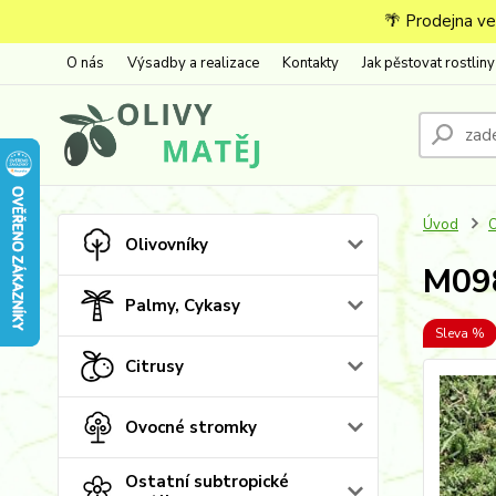
🌴 Prodejna ve
O nás
Výsadby a realizace
Kontakty
Jak pěstovat rostliny
Úvod
O
Olivovníky
M098
Palmy, Cykasy
Sleva %
Citrusy
Ovocné stromky
Ostatní subtropické