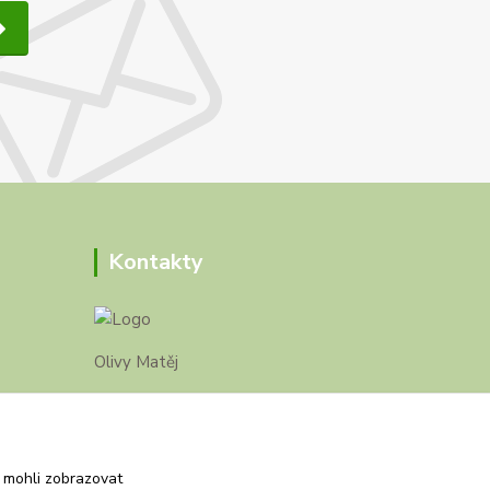
Kontakty
Olivy Matěj
Kristýna Matějková
+420 777 028 663
 mohli zobrazovat