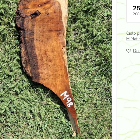
25
208
Číslo p
Hlídat 
Do 