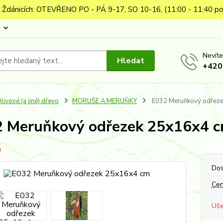
 Ždánicích: OTEVŘENO PO - PÁ 9-17, SO 10-16, (11:00 - 11:40 po
Nevíte
Hledat
+420
livové (a jiné) dřevo
MORUŠE A MERUŇKY
E032 Meruňkový odřez
 Meruňkový odřezek 25x16x4 
Dos
Cen
Uše