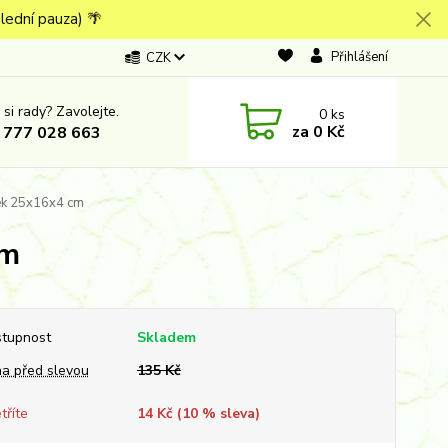
lední pauza) 🌴
Přihlášení
CZK
 si rady? Zavolejte.
0
ks
za
0 Kč
 777 028 663
ek 25x16x4 cm
cm
tupnost
Skladem
a před slevou
135 Kč
tříte
14 Kč (
10
% sleva)