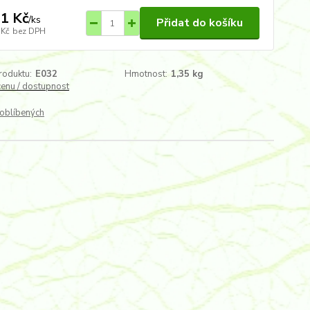
1 Kč
/
ks
Přidat do košíku
 Kč
bez DPH
roduktu:
E032
Hmotnost:
1,35 kg
cenu / dostupnost
oblíbených