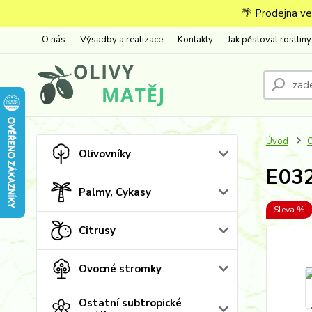
🌴 Prodejna ve
O nás
Výsadby a realizace
Kontakty
Jak pěstovat rostliny
Úvod
O
Olivovníky
E032
Palmy, Cykasy
Sleva %
Citrusy
Ovocné stromky
Ostatní subtropické