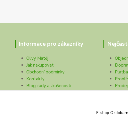
Informace pro zákazníky
Nejčast
Olivy Matěj
Objed
Jak nakupovat
Dopra
Obchodní podmínky
Platba
Kontakty
Problé
Blog-rady a zkušenosti
Prodej
Ochrana soukromí
E-shop Ozdobarna