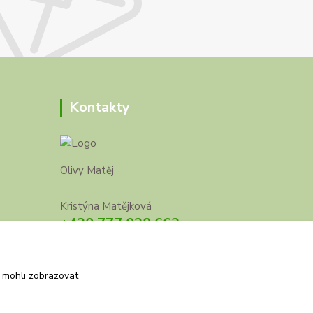
Kontakty
Olivy Matěj
Kristýna Matějková
+420 777 028 663
olivymatej@seznam.cz
 mohli zobrazovat