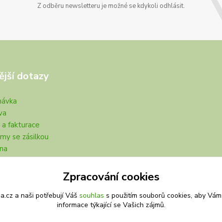
Z odběru newsletteru je možné se kdykoli odhlásit.
ější dotazy
návka
va
 a fakturace
my se zásilkou
na
Zpracování cookies
.cz a naši potřebují Váš
souhlas
s použitím souborů cookies, aby Vám
informace týkající se Vašich zájmů.