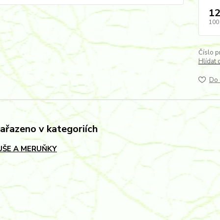
12
100
Číslo p
Hlídat 
Do 
zařazeno v kategoriích
ŠE A MERUŇKY