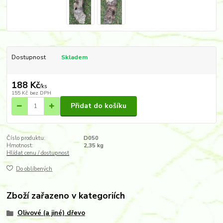
Dostupnost
Skladem
188 Kč
/
ks
155 Kč
bez DPH
Přidat do košíku
Číslo produktu:
D050
Hmotnost:
2,35 kg
Hlídat cenu / dostupnost
Do oblíbených
Zboží zařazeno v kategoriích
Olivové (a jiné) dřevo