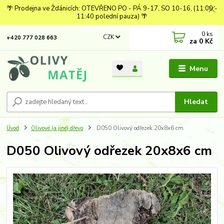
🌴 Prodejna ve Ždánicích: OTEVŘENO PO - PÁ 9-17, SO 10-16, (11:00 -
11:40 polední pauza) 🌴
0
ks
CZK
+420 777 028 663
za
0 Kč
Menu
Hledat
Úvod
Olivové (a jiné) dřevo
D050 Olivový odřezek 20x8x6 cm
D050 Olivový odřezek 20x8x6 cm