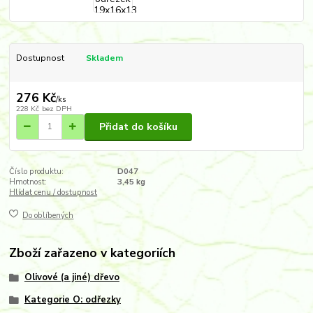
Dostupnost
Skladem
276 Kč
/
ks
228 Kč
bez DPH
Přidat do košíku
Číslo produktu:
D047
Hmotnost:
3,45 kg
Hlídat cenu / dostupnost
Do oblíbených
Zboží zařazeno v kategoriích
Olivové (a jiné) dřevo
Kategorie O: odřezky