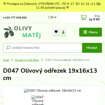
🌴 Prodejna ve Ždánicích: OTEVŘENO PO - PÁ 9-17, SO 10-16, (11:00 -
11:40 polední pauza) 🌴
0
ks
CZK
+420 777 028 663
za
0 Kč
Menu
Hledat
Úvod
Olivové (a jiné) dřevo
D047 Olivový odřezek 19x16x13 cm
D047 Olivový odřezek 19x16x13
cm