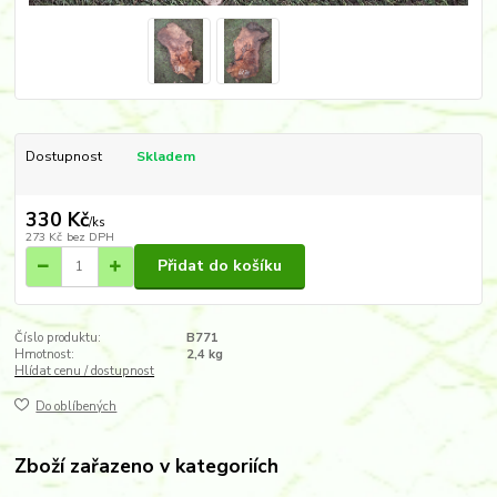
Dostupnost
Skladem
330 Kč
/
ks
273 Kč
bez DPH
Přidat do košíku
Číslo produktu:
B771
Hmotnost:
2,4 kg
Hlídat cenu / dostupnost
Do oblíbených
Zboží zařazeno v kategoriích