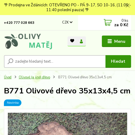
🌴 Prodejna ve Ždánicích: OTEVŘENO PO - PÁ 9-17, SO 10-16, (11:00 -
11:40 polední pauza) 🌴
0
ks
CZK
+420 777 028 663
za
0 Kč
Menu
Hledat
Úvod
Olivové (a jiné) dřevo
B771 Olivové dřevo 35x13x4,5 cm
B771 Olivové dřevo 35x13x4,5 cm
Novinka