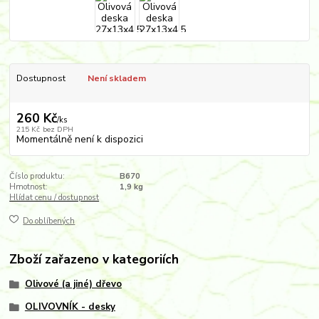
Dostupnost
Není skladem
260 Kč
/
ks
215 Kč
bez DPH
Momentálně není k dispozici
Číslo produktu:
B670
Hmotnost:
1,9 kg
Hlídat cenu / dostupnost
Do oblíbených
Zboží zařazeno v kategoriích
Olivové (a jiné) dřevo
OLIVOVNÍK - desky