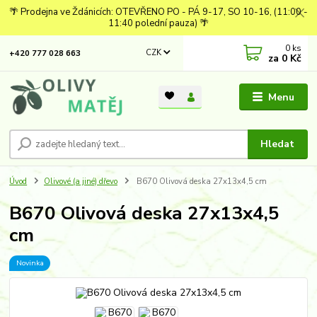
🌴 Prodejna ve Ždánicích: OTEVŘENO PO - PÁ 9-17, SO 10-16, (11:00 -
11:40 polední pauza) 🌴
0
ks
CZK
+420 777 028 663
za
0 Kč
Menu
Hledat
Úvod
Olivové (a jiné) dřevo
B670 Olivová deska 27x13x4,5 cm
B670 Olivová deska 27x13x4,5
cm
Novinka