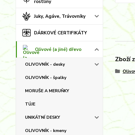
rostliny
Juky, Agáve, Trávovníky
DÁRKOVÉ CERTIFIKÁTY
Olivové (a jiné) dřevo
Zboží 
OLIVOVNÍK - desky
Olivo
OLIVOVNÍK - špalky
MORUŠE A MERUŇKY
TÚJE
UNIKÁTNÍ DESKY
OLIVOVNÍK - kmeny