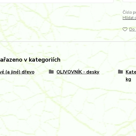
Číslo p
Hlídat 
Do 
zařazeno v kategoriích
vé (a jiné) dřevo
OLIVOVNÍK - desky
Kate
kg