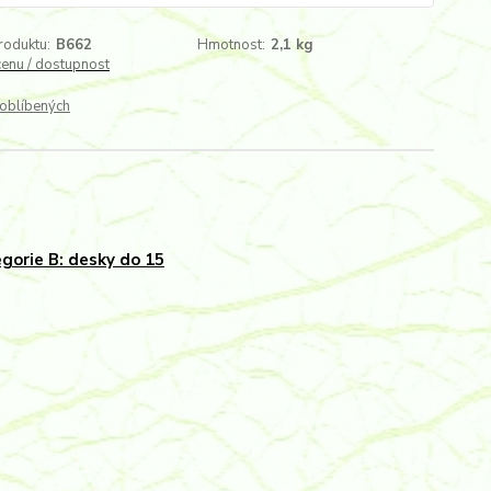
roduktu:
B662
Hmotnost:
2,1 kg
cenu / dostupnost
oblíbených
gorie B: desky do 15