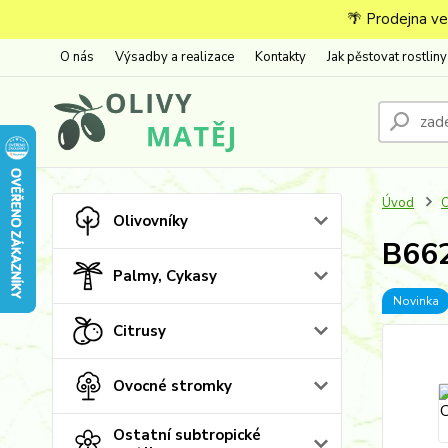
🌴 Prodejna ve
O nás
Výsadby a realizace
Kontakty
Jak pěstovat rostliny
Úvod
O
Olivovníky
B662
Palmy, Cykasy
Novinka
Citrusy
Ovocné stromky
Ostatní subtropické