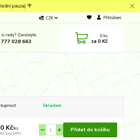
lední pauza) 🌴
Přihlášení
CZK
 si rady? Zavolejte.
0
ks
za
0 Kč
 777 028 663
tupnost
Skladem
0 Kč
/
ks
Přidat do košíku
 Kč
bez DPH