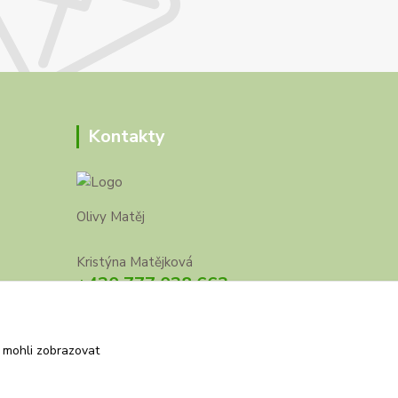
Kontakty
Olivy Matěj
Kristýna Matějková
+420 777 028 663
olivymatej@seznam.cz
 mohli zobrazovat