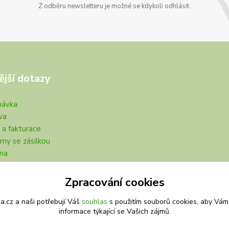
Z odběru newsletteru je možné se kdykoli odhlásit.
ější dotazy
návka
va
 a fakturace
my se zásilkou
na
Zpracování cookies
.cz a naši potřebují Váš
souhlas
s použitím souborů cookies, aby Vám
informace týkající se Vašich zájmů.