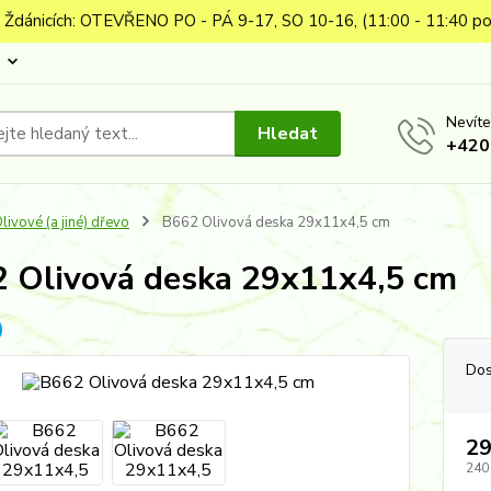
 Ždánicích: OTEVŘENO PO - PÁ 9-17, SO 10-16, (11:00 - 11:40 po
Nevíte
Hledat
+420
livové (a jiné) dřevo
B662 Olivová deska 29x11x4,5 cm
 Olivová deska 29x11x4,5 cm
Dos
29
240