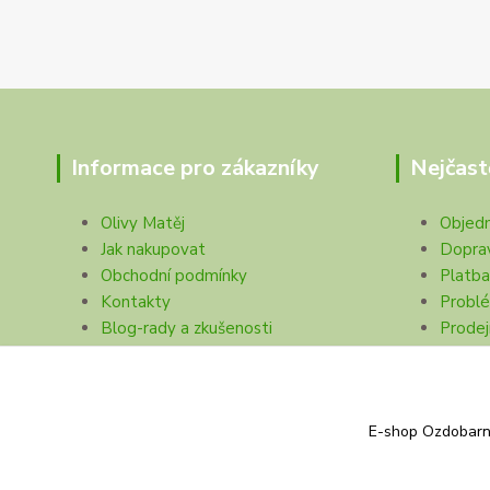
Informace pro zákazníky
Nejčast
Olivy Matěj
Objed
Jak nakupovat
Dopra
Obchodní podmínky
Platba
Kontakty
Problé
Blog-rady a zkušenosti
Prodej
Ochrana soukromí
E-shop Ozdobarna