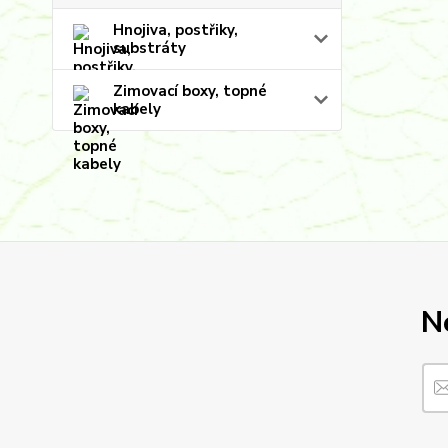
Hnojiva, postřiky,
substráty
Zimovací boxy, topné
kabely
N