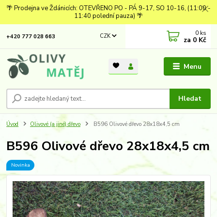
🌴 Prodejna ve Ždánicích: OTEVŘENO PO - PÁ 9-17, SO 10-16, (11:00 -
11:40 polední pauza) 🌴
0
ks
CZK
+420 777 028 663
za
0 Kč
Menu
Hledat
Úvod
Olivové (a jiné) dřevo
B596 Olivové dřevo 28x18x4,5 cm
B596 Olivové dřevo 28x18x4,5 cm
Novinka