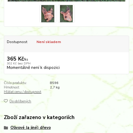
Dostupnost
Není skladem
365 Kč
/
ks
302 Kč
bez DPH
Momentálně není k dispozici
Číslo produktu:
B596
Hmotnost:
2,7 kg
Hlídat cenu / dostupnost
Do oblíbených
Zboží zařazeno v kategoriích
Olivové (a jiné) dřevo