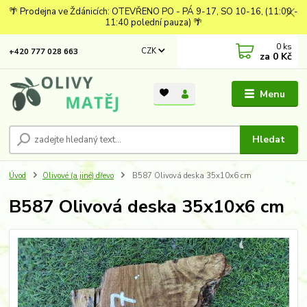
🌴 Prodejna ve Ždánicích: OTEVŘENO PO - PÁ 9-17, SO 10-16, (11:00 -
11:40 polední pauza) 🌴
0
ks
CZK
+420 777 028 663
za
0 Kč
Menu
Hledat
Úvod
Olivové (a jiné) dřevo
B587 Olivová deska 35x10x6 cm
B587 Olivová deska 35x10x6 cm