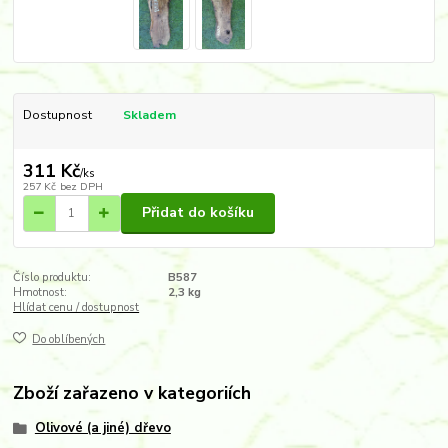
Dostupnost
Skladem
311 Kč
/
ks
257 Kč
bez DPH
Přidat do košíku
Číslo produktu:
B587
Hmotnost:
2,3 kg
Hlídat cenu / dostupnost
Do oblíbených
Zboží zařazeno v kategoriích
Olivové (a jiné) dřevo