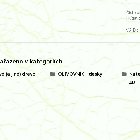
Číslo p
Hlídat 
Do 
zařazeno v kategoriích
vé (a jiné) dřevo
OLIVOVNÍK - desky
Kate
kg