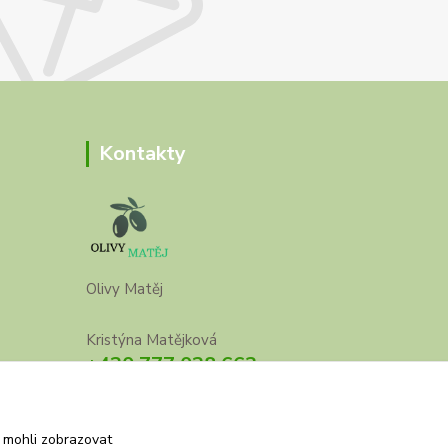
Kontakty
Olivy Matěj
Kristýna Matějková
+420 777 028 663
olivymatej@seznam.cz
 mohli zobrazovat