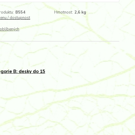
roduktu:
B554
Hmotnost:
2,6 kg
cenu / dostupnost
oblíbených
gorie B: desky do 15