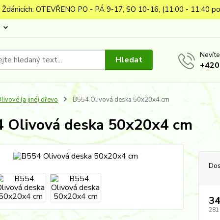
 Ždánicích: OTEVŘENO PO - PÁ 9-17, SO 10-16, (11:00 - 11:40 po
Nevíte
Hledat
+420
livové (a jiné) dřevo
B554 Olivová deska 50x20x4 cm
 Olivová deska 50x20x4 cm
Dos
34
281