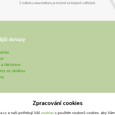
Z odběru newsletteru je možné se kdykoli odhlásit.
ější dotazy
návka
va
 a fakturace
my se zásilkou
na
Zpracování cookies
.cz a naši potřebují Váš
souhlas
s použitím souborů cookies, aby Vám