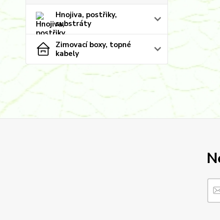
Hnojiva, postřiky,
substráty
Zimovací boxy, topné
kabely
N