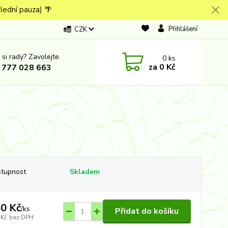
lední pauza) 🌴
Přihlášení
CZK
 si rady? Zavolejte.
0
ks
za
0 Kč
 777 028 663
tupnost
Skladem
0 Kč
/
ks
Přidat do košíku
 Kč
bez DPH