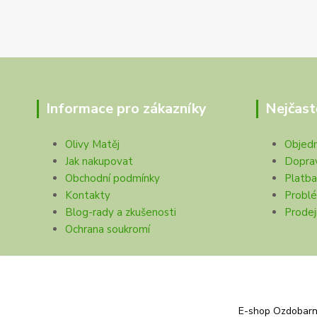
Informace pro zákazníky
Nejčast
Olivy Matěj
Objed
Jak nakupovat
Dopra
Obchodní podmínky
Platba
Kontakty
Problé
Blog-rady a zkušenosti
Prodej
Ochrana soukromí
E-shop Ozdobarna