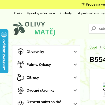
🌴 Prodejna ve
O nás
Výsadby a realizace
Kontakty
Jak pěstovat rostliny
Úvod
O
Olivovníky
B554
Palmy, Cykasy
Citrusy
Ovocné stromky
Ostatní subtropické