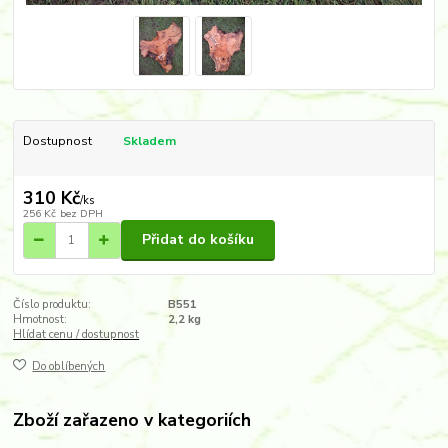
Dostupnost
Skladem
310 Kč
/
ks
256 Kč
bez DPH
Přidat do košíku
Číslo produktu:
B551
Hmotnost:
2,2 kg
Hlídat cenu / dostupnost
Do oblíbených
Zboží zařazeno v kategoriích