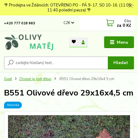
🌴 Prodejna ve Ždánicích: OTEVŘENO PO - PÁ 9-17, SO 10-16, (11:00 -
11:40 polední pauza) 🌴
0
ks
CZK
+420 777 028 663
za
0 Kč
Menu
Hledat
Úvod
Olivové (a jiné) dřevo
B551 Olivové dřevo 29x16x4,5 cm
B551 Olivové dřevo 29x16x4,5 cm
Novinka