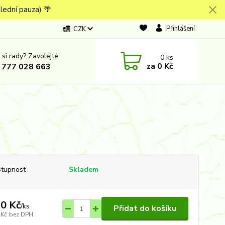
lední pauza) 🌴
Přihlášení
CZK
 si rady? Zavolejte.
0
ks
za
0 Kč
 777 028 663
tupnost
Skladem
0 Kč
/
ks
Přidat do košíku
 Kč
bez DPH