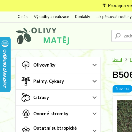
🌴 Prodejna ve
O nás
Výsadby a realizace
Kontakty
Jak pěstovat rostliny
Úvod
O
Olivovníky
B506
Palmy, Cykasy
Novinka
Citrusy
Ovocné stromky
Ostatní subtropické