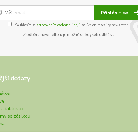
Přihlásit se
Souhlasím se
zpracováním osobních údajů
za účelem rozesílky newsletteru.
Z odběru newsletteru je možné se kdykoli odhlásit.
ější dotazy
návka
va
 a fakturace
my se zásilkou
na