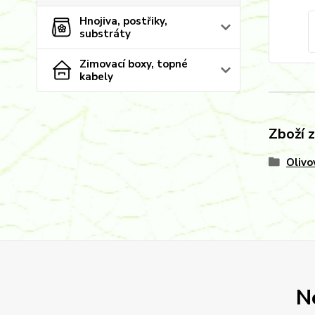
Hnojiva, postřiky,
substráty
Zimovací boxy, topné
kabely
Zboží 
Olivo
N