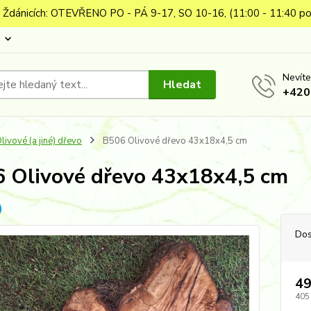
 Ždánicích: OTEVŘENO PO - PÁ 9-17, SO 10-16, (11:00 - 11:40 po
Nevíte
Hledat
+420
livové (a jiné) dřevo
B506 Olivové dřevo 43x18x4,5 cm
 Olivové dřevo 43x18x4,5 cm
Dos
49
405