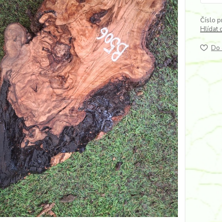
Číslo p
Hlídat 
Do 