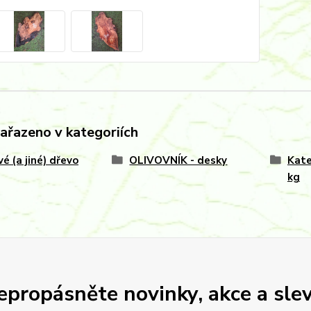
zařazeno v kategoriích
vé (a jiné) dřevo
OLIVOVNÍK - desky
Kate
kg
epropásněte novinky, akce a slev