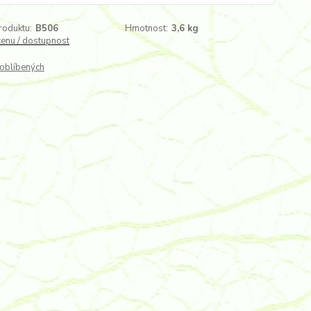
roduktu:
B506
Hmotnost:
3,6 kg
cenu / dostupnost
oblíbených