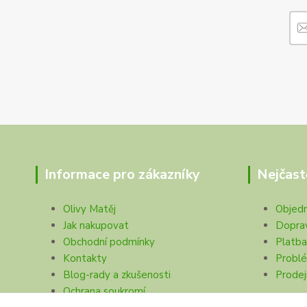
Informace pro zákazníky
Nejčast
Olivy Matěj
Objed
Jak nakupovat
Dopra
Obchodní podmínky
Platba
Kontakty
Problé
Blog-rady a zkušenosti
Prodej
Ochrana soukromí