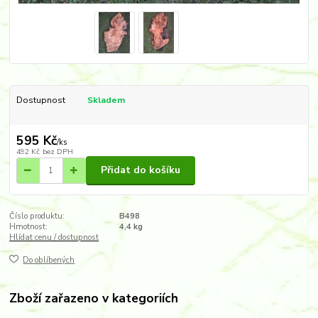
Dostupnost
Skladem
595 Kč
/
ks
492 Kč
bez DPH
Přidat do košíku
Číslo produktu:
B498
Hmotnost:
4,4 kg
Hlídat cenu / dostupnost
Do oblíbených
Zboží zařazeno v kategoriích