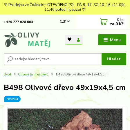
🌴 Prodejna ve Ždánicích: OTEVŘENO PO - PÁ 9-17, SO 10-16, (11:00 -
11:40 polední pauza) 🌴
0
ks
CZK
+420 777 028 663
za
0 Kč
Menu
Hledat
Úvod
Olivové (a jiné) dřevo
B498 Olivové dřevo 49x19x4,5 cm
B498 Olivové dřevo 49x19x4,5 cm
Novinka