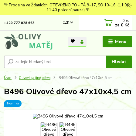
🌴 Prodejna ve Ždánicích: OTEVŘENO PO - PÁ 9-17, SO 10-16, (11:00 -
11:40 polední pauza) 🌴
0
ks
CZK
+420 777 028 663
za
0 Kč
Menu
Hledat
Úvod
Olivové (a jiné) dřevo
B496 Olivové dřevo 47x10x4,5 cm
B496 Olivové dřevo 47x10x4,5 cm
Novinka