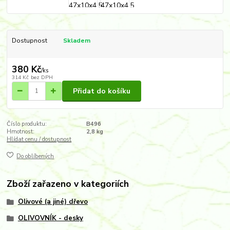
Dostupnost
Skladem
380 Kč
/
ks
314 Kč
bez DPH
Přidat do košíku
Číslo produktu:
B496
Hmotnost:
2,8 kg
Hlídat cenu / dostupnost
Do oblíbených
Zboží zařazeno v kategoriích
Olivové (a jiné) dřevo
OLIVOVNÍK - desky