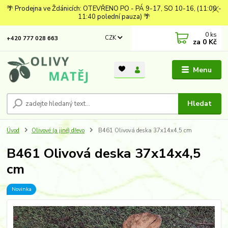
🌴 Prodejna ve Ždánicích: OTEVŘENO PO - PÁ 9-17, SO 10-16, (11:00 -
11:40 polední pauza) 🌴
0
ks
CZK
+420 777 028 663
za
0 Kč
Menu
Hledat
Úvod
Olivové (a jiné) dřevo
B461 Olivová deska 37x14x4,5 cm
B461 Olivová deska 37x14x4,5
cm
Novinka