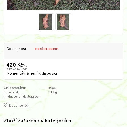
Dostupnost
Není skladem
420 Kč
/
ks
347 Kč
bez DPH
Momentálně není k dispozici
Číslo produktu:
B461
Hmotnost:
3,1 kg
Hlídat cenu / dostupnost
Do oblíbených
Zboží zařazeno v kategoriích