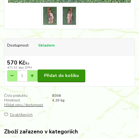
Dostupnost
Skladem
570 Kč
/
ks
471 Kč
bez DPH
Přidat do košíku
Číslo produktu:
B306
Hmotnost:
4,20 kg
Hlídat cenu / dostupnost
Do oblíbených
Zboží zařazeno v kategoriích