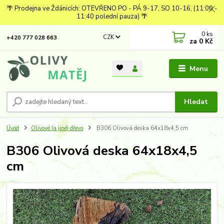
🌴 Prodejna ve Ždánicích: OTEVŘENO PO - PÁ 9-17, SO 10-16, (11:00 -
11:40 polední pauza) 🌴
0
ks
CZK
+420 777 028 663
za
0 Kč
Menu
Hledat
Úvod
Olivové (a jiné) dřevo
B306 Olivová deska 64x18x4,5 cm
B306 Olivová deska 64x18x4,5
cm