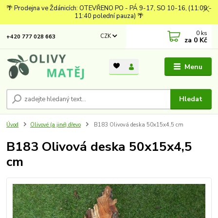
🌴 Prodejna ve Ždánicích: OTEVŘENO PO - PÁ 9-17, SO 10-16, (11:00 -
11:40 polední pauza) 🌴
0
ks
CZK
+420 777 028 663
za
0 Kč
Menu
Hledat
Úvod
Olivové (a jiné) dřevo
B183 Olivová deska 50x15x4,5 cm
B183 Olivová deska 50x15x4,5
cm