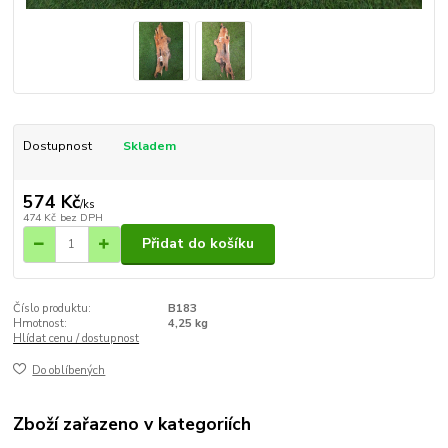
Dostupnost
Skladem
574 Kč
/
ks
474 Kč
bez DPH
Přidat do košíku
Číslo produktu:
B183
Hmotnost:
4,25 kg
Hlídat cenu / dostupnost
Do oblíbených
Zboží zařazeno v kategoriích